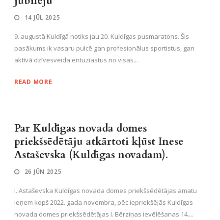
jubileju
14 JŪL 2025
9. augustā Kuldīgā notiks jau 20. Kuldīgas pusmaratons. Šis
pasākums ik vasaru pulcē gan profesionālus sportistus, gan
aktīvā dzīvesveida entuziastus no visas...
READ MORE
Par Kuldīgas novada domes
priekšsēdētāju atkārtoti kļūst Inese
Astaševska (Kuldīgas novadam).
26 JŪN 2025
I. Astaševska Kuldīgas novada domes priekšsēdētājas amatu
ieņem kopš 2022. gada novembra, pēc iepriekšējās Kuldīgas
novada domes priekšsēdētājas I. Bērziņas ievēlēšanas 14....