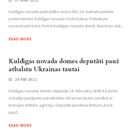
01 MAR 2022
Kuldīgas novada pašvaldība aicina līdz 24. martam pieteikt
pretendentus Kuldīgas novada Goda balvai. Pieteikumi
iesniedzami brīvā formā Kuldīgas novada domē, Baznīcas ielā...
READ MORE
Kuldīgas novada domes deputāti pauž
atbalstu Ukrainas tautai
24 FEB 2022
Kuldīgas novada domes deputāti 24. februāra sēdē kā pirmo
izskatīja jautājumu paratbalstu Ukrainas tautai saistībā ar
Krievijas militāro agresiju. Deputāti pieņēma lēmumu,kurā
pauž...
READ MORE