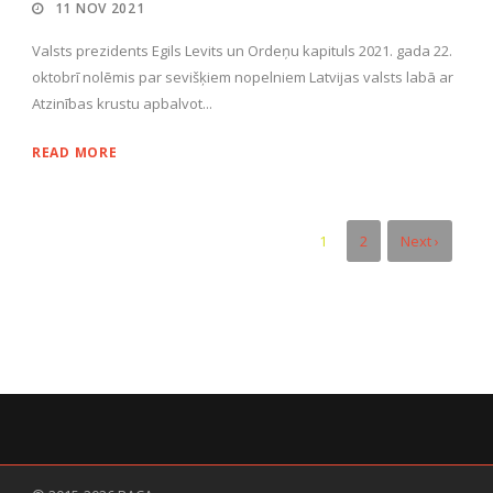
11 NOV 2021
Valsts prezidents Egils Levits un Ordeņu kapituls 2021. gada 22.
oktobrī nolēmis par sevišķiem nopelniem Latvijas valsts labā ar
Atzinības krustu apbalvot...
READ MORE
1
2
Next ›