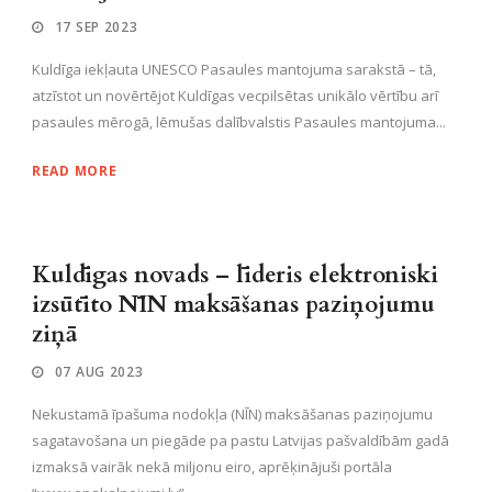
17 SEP 2023
Kuldīga iekļauta UNESCO Pasaules mantojuma sarakstā – tā,
atzīstot un novērtējot Kuldīgas vecpilsētas unikālo vērtību arī
pasaules mērogā, lēmušas dalībvalstis Pasaules mantojuma...
READ MORE
Kuldīgas novads – līderis elektroniski
izsūtīto NĪN maksāšanas paziņojumu
ziņā
07 AUG 2023
Nekustamā īpašuma nodokļa (NĪN) maksāšanas paziņojumu
sagatavošana un piegāde pa pastu Latvijas pašvaldībām gadā
izmaksā vairāk nekā miljonu eiro, aprēķinājuši portāla