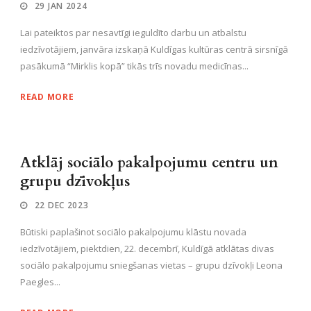
29 JAN 2024
Lai pateiktos par nesavtīgi ieguldīto darbu un atbalstu
iedzīvotājiem, janvāra izskaņā Kuldīgas kultūras centrā sirsnīgā
pasākumā “Mirklis kopā” tikās trīs novadu medicīnas...
READ MORE
Atklāj sociālo pakalpojumu centru un
grupu dzīvokļus
22 DEC 2023
Būtiski paplašinot sociālo pakalpojumu klāstu novada
iedzīvotājiem, piektdien, 22. decembrī, Kuldīgā atklātas divas
sociālo pakalpojumu sniegšanas vietas – grupu dzīvokļi Leona
Paegles...