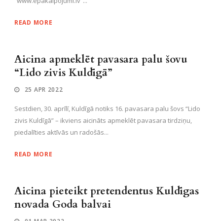
“www.epakalpojumi.lv”...
READ MORE
Aicina apmeklēt pavasara palu šovu
“Lido zivis Kuldīgā”
25 APR 2022
Sestdien, 30. aprīlī, Kuldīgā notiks 16. pavasara palu šovs “Lido
zivis Kuldīgā” – ikviens aicināts apmeklēt pavasara tirdziņu,
piedalīties aktīvās un radošās...
READ MORE
Aicina pieteikt pretendentus Kuldīgas
novada Goda balvai