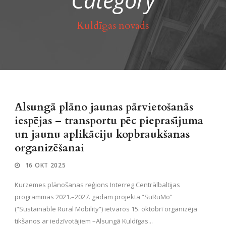
Category
Kuldīgas novads
Alsungā plāno jaunas pārvietošanās
iespējas – transportu pēc pieprasījuma
un jaunu aplikāciju kopbraukšanas
organizēšanai
16 OKT 2025
Kurzemes plānošanas reģions Interreg Centrālbaltijas
programmas 2021.–2027. gadam projekta “SuRuMo”
(“Sustainable Rural Mobility”) ietvaros 15. oktobrī organizēja
tikšanos ar iedzīvotājiem –Alsungā Kuldīgas...