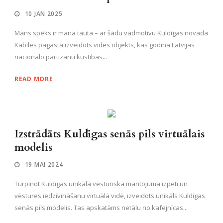
10 JAN 2025
Mans spēks ir mana tauta – ar šādu vadmotīvu Kuldīgas novada
Kabiles pagastā izveidots vides objekts, kas godina Latvijas
nacionālo partizānu kustības...
READ MORE
Izstrādāts Kuldīgas senās pils virtuālais
modelis
19 MAI 2024
Turpinot Kuldīgas unikālā vēsturiskā mantojuma izpēti un
vēstures iedzīvināšanu virtuālā vidē, izveidots unikāls Kuldīgas
senās pils modelis. Tas apskatāms netālu no kafejnīcas...