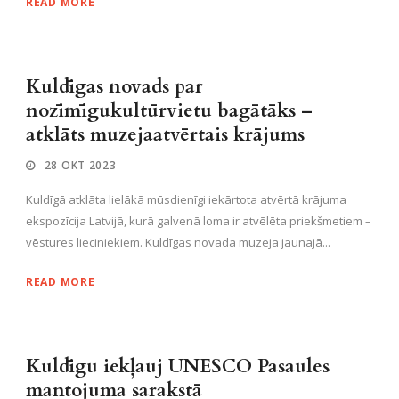
READ MORE
Kuldīgas novads par
nozīmīgukultūrvietu bagātāks –
atklāts muzejaatvērtais krājums
28 OKT 2023
Kuldīgā atklāta lielākā mūsdienīgi iekārtota atvērtā krājuma
ekspozīcija Latvijā, kurā galvenā loma ir atvēlēta priekšmetiem –
vēstures lieciniekiem. Kuldīgas novada muzeja jaunajā...
READ MORE
Kuldīgu iekļauj UNESCO Pasaules
mantojuma sarakstā