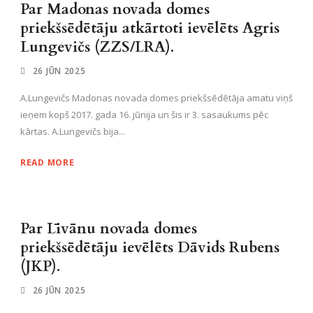
Par Madonas novada domes
priekšsēdētāju atkārtoti ievēlēts Agris
Lungevičs (ZZS/LRA).
26 JŪN 2025
A.Lungevičs Madonas novada domes priekšsēdētāja amatu viņš
ieņem kopš 2017. gada 16. jūnija un šis ir 3. sasaukums pēc
kārtas. A.Lungevičs bija...
READ MORE
Par Līvānu novada domes
priekšsēdētāju ievēlēts Dāvids Rubens
(JKP).
26 JŪN 2025