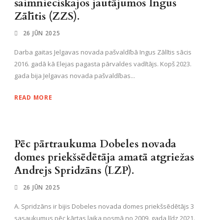
saimnieciskajos jautājumos Ingus
Zālītis (ZZS).
26 JŪN 2025
Darba gaitas Jelgavas novada pašvaldībā Ingus Zālītis sācis
2016. gadā kā Elejas pagasta pārvaldes vadītājs. Kopš 2023.
gada bija Jelgavas novada pašvaldības...
READ MORE
Pēc pārtraukuma Dobeles novada
domes priekšsēdētāja amatā atgriežas
Andrejs Spridzāns (LZP).
26 JŪN 2025
A. Spridzāns ir bijis Dobeles novada domes priekšsēdētājs 3
sasaukumus pēc kārtas laika posmā no 2009. gada līdz 2021.