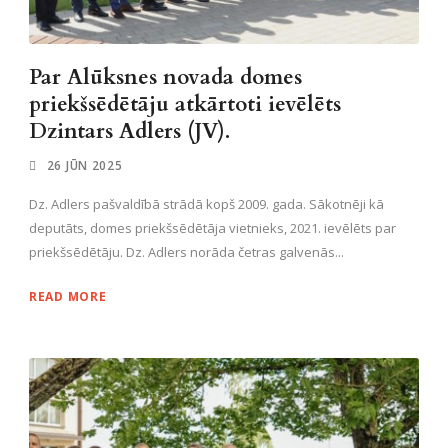
Par Alūksnes novada domes
priekšsēdētāju atkārtoti ievēlēts
Dzintars Adlers (JV).
26 JŪN 2025
Dz. Adlers pašvaldībā strādā kopš 2009. gada. Sākotnēji kā
deputāts, domes priekšsēdētāja vietnieks, 2021. ievēlēts par
priekšsēdētāju. Dz. Adlers norāda četras galvenās...
READ MORE