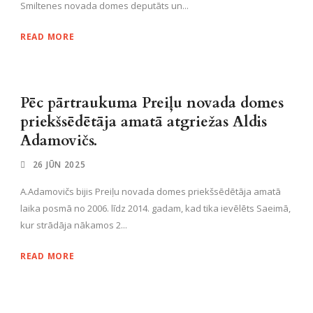
Smiltenes novada domes deputāts un...
READ MORE
Pēc pārtraukuma Preiļu novada domes
priekšsēdētāja amatā atgriežas Aldis
Adamovičs.
26 JŪN 2025
A.Adamovičs bijis Preiļu novada domes priekšsēdētāja amatā
laika posmā no 2006. līdz 2014. gadam, kad tika ievēlēts Saeimā,
kur strādāja nākamos 2...
READ MORE