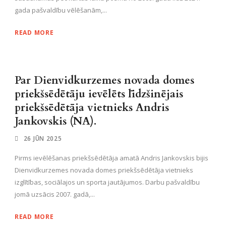
gada pašvaldību vēlēšanām,...
READ MORE
Par Dienvidkurzemes novada domes
priekšsēdētāju ievēlēts līdzšinējais
priekšsēdētāja vietnieks Andris
Jankovskis (NA).
26 JŪN 2025
Pirms ievēlēšanas priekšsēdētāja amatā Andris Jankovskis bijis
Dienvidkurzemes novada domes priekšsēdētāja vietnieks
izglītības, sociālajos un sporta jautājumos. Darbu pašvaldību
jomā uzsācis 2007. gadā,...
READ MORE