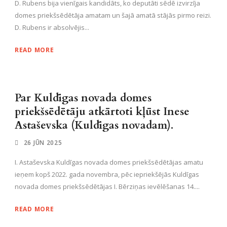
D. Rubens bija vienīgais kandidāts, ko deputāti sēdē izvirzīja
domes priekšsēdētāja amatam un šajā amatā stājās pirmo reizi.
D. Rubens ir absolvējis...
READ MORE
Par Kuldīgas novada domes
priekšsēdētāju atkārtoti kļūst Inese
Astaševska (Kuldīgas novadam).
26 JŪN 2025
I. Astaševska Kuldīgas novada domes priekšsēdētājas amatu
ieņem kopš 2022. gada novembra, pēc iepriekšējās Kuldīgas
novada domes priekšsēdētājas I. Bērziņas ievēlēšanas 14....
READ MORE