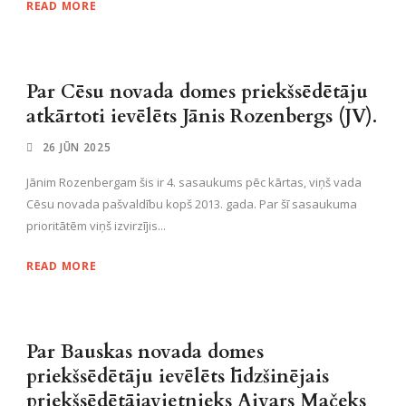
READ MORE
Par Cēsu novada domes priekšsēdētāju
atkārtoti ievēlēts Jānis Rozenbergs (JV).
26 JŪN 2025
Jānim Rozenbergam šis ir 4. sasaukums pēc kārtas, viņš vada
Cēsu novada pašvaldību kopš 2013. gada. Par šī sasaukuma
prioritātēm viņš izvirzījis...
READ MORE
Par Bauskas novada domes
priekšsēdētāju ievēlēts līdzšinējais
priekšsēdētājavietnieks Aivars Mačeks