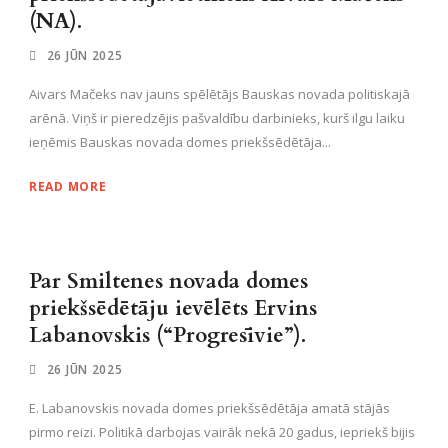
(NA).
26 JŪN 2025
Aivars Mačeks nav jauns spēlētājs Bauskas novada politiskajā
arēnā. Viņš ir pieredzējis pašvaldību darbinieks, kurš ilgu laiku
ieņēmis Bauskas novada domes priekšsēdētāja...
READ MORE
Par Smiltenes novada domes
priekšsēdētāju ievēlēts Ervins
Labanovskis (“Progresīvie”).
26 JŪN 2025
E. Labanovskis novada domes priekšsēdētāja amatā stājās
pirmo reizi. Politikā darbojas vairāk nekā 20 gadus, iepriekš bijis