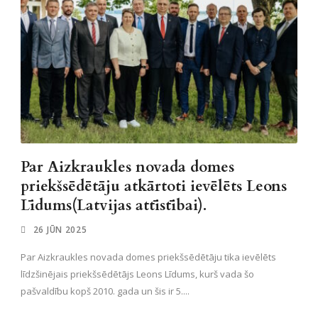
Par Aizkraukles novada domes
priekšsēdētāju atkārtoti ievēlēts Leons
Līdums(Latvijas attīstībai).
26 JŪN 2025
Par Aizkraukles novada domes priekšsēdētāju tika ievēlēts
līdzšinējais priekšsēdētājs Leons Līdums, kurš vada šo
pašvaldību kopš 2010. gada un šis ir 5....