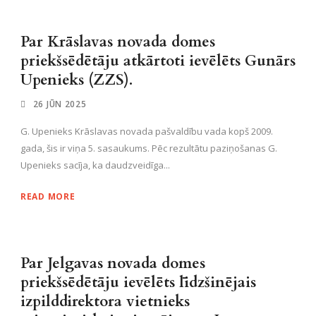
Par Krāslavas novada domes
priekšsēdētāju atkārtoti ievēlēts Gunārs
Upenieks (ZZS).
26 JŪN 2025
G. Upenieks Krāslavas novada pašvaldību vada kopš 2009.
gada, šis ir viņa 5. sasaukums. Pēc rezultātu paziņošanas G.
Upenieks sacīja, ka daudzveidīga...
READ MORE
Par Jelgavas novada domes
priekšsēdētāju ievēlēts līdzšinējais
izpilddirektora vietnieks