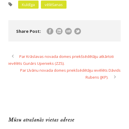
Kuldīga
vēlēšanas
Share Post:
Par Krāslavas novada domes priekšsēdētāju atkārtoti
ievēlēts Gunārs Upenieks (ZZS).
Par Līvānu novada domes priekšsēdētāju ievēlēts Dāvids
Rubens (JKP).
Mūsu atrašanās vietas adrese