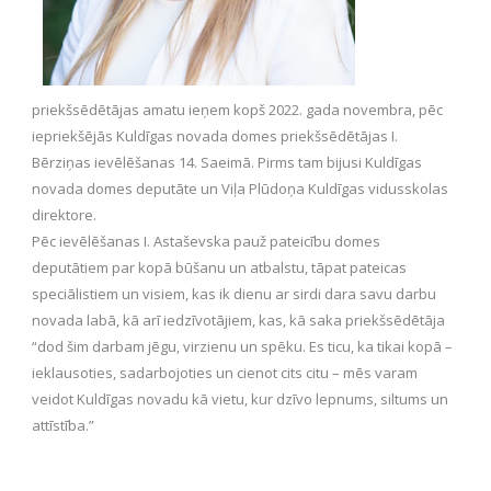
priekšsēdētājas amatu ieņem kopš 2022. gada novembra, pēc
iepriekšējās Kuldīgas novada domes priekšsēdētājas I.
Bērziņas ievēlēšanas 14. Saeimā. Pirms tam bijusi Kuldīgas
novada domes deputāte un Viļa Plūdoņa Kuldīgas vidusskolas
direktore.
Pēc ievēlēšanas I. Astaševska pauž pateicību domes
deputātiem par kopā būšanu un atbalstu, tāpat pateicas
speciālistiem un visiem, kas ik dienu ar sirdi dara savu darbu
novada labā, kā arī iedzīvotājiem, kas, kā saka priekšsēdētāja
“dod šim darbam jēgu, virzienu un spēku. Es ticu, ka tikai kopā –
ieklausoties, sadarbojoties un cienot cits citu – mēs varam
veidot Kuldīgas novadu kā vietu, kur dzīvo lepnums, siltums un
attīstība.”