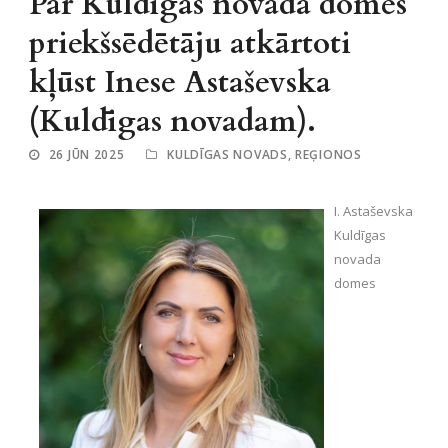
Par Kuldīgas novada domes
priekšsēdētāju atkārtoti
kļūst Inese Astaševska
(Kuldīgas novadam).
26 JŪN 2025
KULDĪGAS NOVADS
,
REĢIONOS
I. Astaševska
Kuldīgas
novada
domes