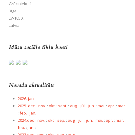
Grēcinieku 1
Rīga,
LV-1050,
Latvia
Mūsu sociālo tīklu konti
Novadu aktualitāte
2026. jan.
:
2025. dec.
:
nov.
:
okt.
:
sept.
:
aug.
:
jūl.
:
jun.
:
mai.
:
apr.
:
mar.
:
feb.
:
jan.
2024.dec.
:
nov.
:
okt.
:
sep.
:
aug.
:
jul.
:
jun.
:
mai.
:
apr.
:
mar.
:
feb.
:
jan.
:
2023.dec.
:
nov.
:
okt.
:
sep.
:
aug.