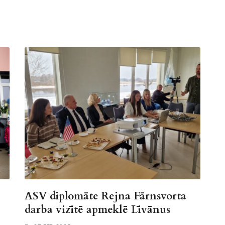
ASV diplomāte Rejna Fārnsvorta
darba vizītē apmeklē Līvānus