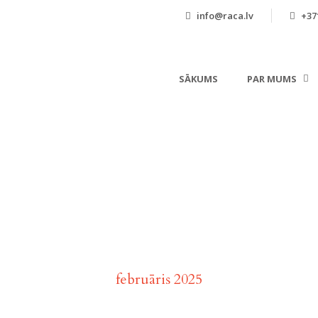
info@raca.lv
+371
SĀKUMS
PAR MUMS
Month
februāris 2025