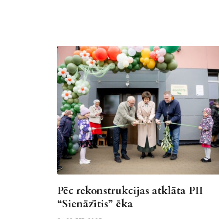
Pēc rekonstrukcijas atklāta PII
“Sienāzītis” ēka