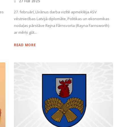
27 FEB 2025
des
27. februārī, Līvānus darba vizītē apmeklēja ASV
vēstniecības Latvijā diplomāte, Politikas un ekonomikas
nodaļas pārstāve Rejna Fārnsvorta (Rayna Farnsworth)
ar mērķi gūt...
READ MORE