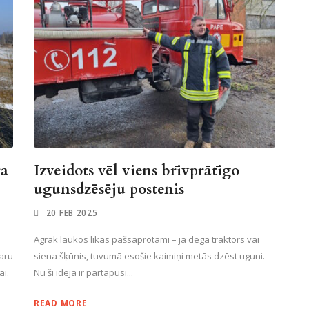
ra
Izveidots vēl viens brīvprātīgo
ugunsdzēsēju postenis
20 FEB 2025
Agrāk laukos likās pašsaprotami – ja dega traktors vai
aru
siena šķūnis, tuvumā esošie kaimiņi metās dzēst uguni.
ai.
Nu šī ideja ir pārtapusi...
READ MORE