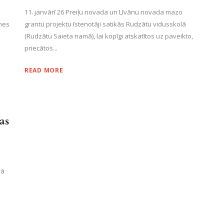
11. janvārī 26 Preiļu novada un Līvānu novada mazo
mes
grantu projektu īstenotāji satikās Rudzātu vidusskolā
(Rudzātu Saieta namā), lai kopīgi atskatītos uz paveikto,
priecātos...
READ MORE
as
rā