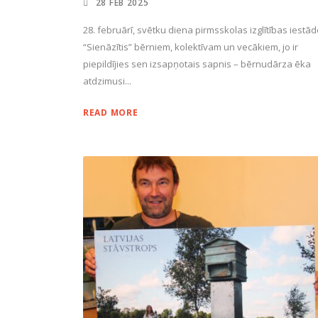
28 FEB 2025
28. februārī, svētku diena pirmsskolas izglītības iestā
“Sienāzītis” bērniem, kolektīvam un vecākiem, jo ir
piepildījies sen izsapņotais sapnis – bērnudārza ēka
atdzimusi...
READ MORE