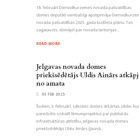
18. februārī Dienvidkurzemes novada pašvaldības
domes deputāti vienbalsīgi apstiprināja Dienvidkurze
novada pašvaldības 2025. gada budžeta plānu. Tas
sagatavots, domājot par novada teritorijas...
READ MORE
Jelgavas novada domes
priekšsēdētājs Uldis Ainārs atkāpj
no amata
03 FEB 2025
Šodien, 3. februārī, sākoties domes ārkārtas sēdei, ku
paredzēts izskatīt lēmumprojektus par publiskās
infrastruktūras attīstību, Jelgavas novada domes
priekšsēdētājs Uldis Ainārs (Jaunā...