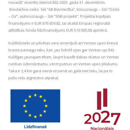
novadā” iecerēts īstenot līdz 2025. gada 31. decembrim.
Būvdarbus veiks SIA “AB Būvniecība”, būvuzraugs – SIA “Ozols
– GV”, autoruzraugs – SIA “SNB projekti”. Projekta kopējais
finansējums ir EUR 676 659.82, tai skaitā Eiropas reģionālā
attīstības fonda līdzfinansējums EUR 510 000,00 apmērā.
Kuldīdznieki un pilsētas viesi iecienījuši arī Ventas upes kreisā
krasta pastaigu taku, kas jau šobrīd vijas gar Ventas upi līdz
Kuldīgas jaunajam tiltam, ļaujot baudīt dabas skatus un Ventas
rumbas ūdenskritumu, vērot putnus un Ventas upes plūdumu.
Taka ir 2,4 km gara vienā virzienā un galā met loku, lai pa to
pašu ceļu atgrieztos atpakaļ.