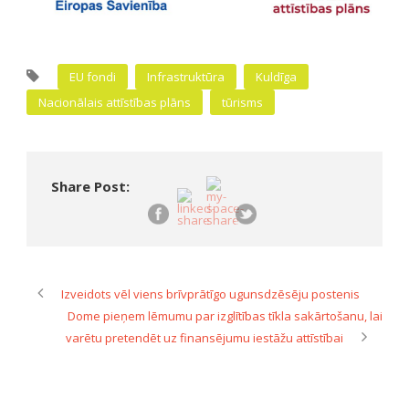
EU fondi
Infrastruktūra
Kuldīga
Nacionālais attīstības plāns
tūrisms
Share Post:
Izveidots vēl viens brīvprātīgo ugunsdzēsēju postenis
Dome pieņem lēmumu par izglītības tīkla sakārtošanu, lai
varētu pretendēt uz finansējumu iestāžu attīstībai