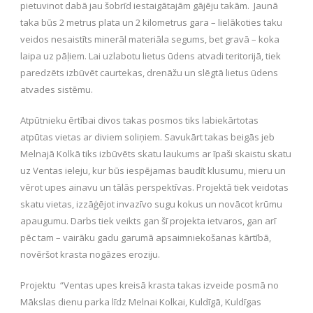
pietuvinot dabā jau šobrīd iestaigātajām gājēju takām. Jaunā
taka būs 2 metrus plata un 2 kilometrus gara – lielākoties taku
veidos nesaistīts minerāl materiāla segums, bet gravā – koka
laipa uz pāļiem. Lai uzlabotu lietus ūdens atvadi teritorijā, tiek
paredzēts izbūvēt caurtekas, drenāžu un slēgtā lietus ūdens
atvades sistēmu.
Atpūtnieku ērtībai divos takas posmos tiks labiekārtotas
atpūtas vietas ar diviem soliņiem. Savukārt takas beigās jeb
Melnajā Kolkā tiks izbūvēts skatu laukums ar īpaši skaistu skatu
uz Ventas ieleju, kur būs iespējamas baudīt klusumu, mieru un
vērot upes ainavu un tālās perspektīvas. Projektā tiek veidotas
skatu vietas, izzāģējot invazīvo sugu kokus un novācot krūmu
apaugumu. Darbs tiek veikts gan šī projekta ietvaros, gan arī
pēc tam – vairāku gadu garumā apsaimniekošanas kārtībā,
novēršot krasta nogāzes eroziju.
Projektu “Ventas upes kreisā krasta takas izveide posmā no
Mākslas dienu parka līdz Melnai Kolkai, Kuldīgā, Kuldīgas