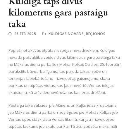
Kuldīgā taps divus
kilometrus gara pastaigu
taka
26 FEB 2025
KULDĪGAS NOVADS
,
REĢIONOS
Paplašinot aktīvās atpūtas iespējas novadniekiem, Kuldīgas
novada pašvaldība veidos divus kilometrus garu pastaigu taku
no Mākslas dienu parka līdz Melnai Kolkai. Otrdien, 25. februārī,
parakstīts būvdarbu līgums, kas paredz takas izbūvi un
teritorijas labiekārtošanu – izveidot apgaismojumu, skatu
punktus un atpūtas vietas, kas ļaus novērtēt Ventas ielejas
skaistumu, kā arī videonovērošanas kameras drošībai.
Pastaigu taka sāksies pie Akmens un Kaļķu ielas krustojuma
jeb Mākslas dienu parkā un noslēgsies pie Melnās Kolkas jeb
Ventas upes stāvkrasta Ventas līkumā, kur jau ir izveidojies
atpūtas laukums jeb skatu punkts. Tā tiks izbūvēta maksimāli