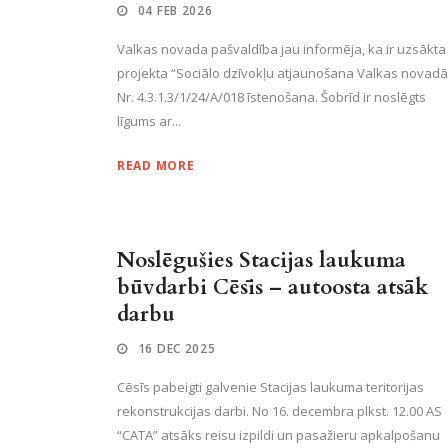
04 FEB 2026
Valkas novada pašvaldība jau informēja, ka ir uzsākta
projekta “Sociālo dzīvokļu atjaunošana Valkas novadā
Nr. 4.3.1.3/1/24/A/018 īstenošana. Šobrīd ir noslēgts
līgums ar...
READ MORE
Noslēgušies Stacijas laukuma
būvdarbi Cēsīs – autoosta atsāk
darbu
16 DEC 2025
Cēsīs pabeigti galvenie Stacijas laukuma teritorijas
rekonstrukcijas darbi. No 16. decembra plkst. 12.00 AS
“CATA” atsāks reisu izpildi un pasažieru apkalpošanu