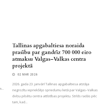
Tallinas apgabaltiesa noraida
prasību par gandrīz 700 000 eiro
atmaksu Valgas–Valkas centra
projektā
02 MAR 2026
2026. gada 23. janvārī Tallinas apgabaltiesa atstāja
...
negrozītu iepriekšējo spriedumu lietā par Valgas–Valkas
dvīņu pilsētu centra attīstības projektu. Strīds radās pēc
tam, kad...