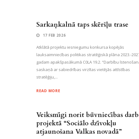
Sarkaņkalnā taps skēršļu trase
17 FEB 2026
Atklātā projektu iesniegumu konkursa kopējās
lauksaimniecības politikas stratēģiskā plāna 2023.-202
gadam apakšpasākumā C0LA 19.2. “Darbību īstenošan
saskaņā ar sabiedrības virzītas vietējās attīstības
stratēģiju,...
READ MORE
Veiksmīgi norit būvniecības darb
projektā “Sociālo dzīvokļu
atjaunošana Valkas novadā”