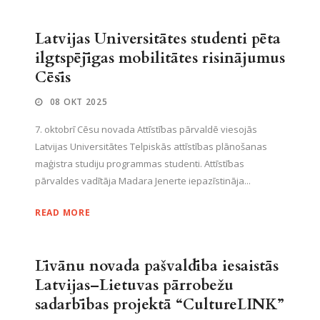
Latvijas Universitātes studenti pēta
ilgtspējīgas mobilitātes risinājumus
Cēsīs
08 OKT 2025
7. oktobrī Cēsu novada Attīstības pārvaldē viesojās
Latvijas Universitātes Telpiskās attīstības plānošanas
maģistra studiju programmas studenti. Attīstības
pārvaldes vadītāja Madara Jenerte iepazīstināja...
READ MORE
Līvānu novada pašvaldība iesaistās
Latvijas–Lietuvas pārrobežu
sadarbības projektā “CultureLINK”