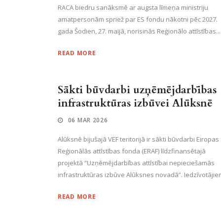
RACA biedru sanāksmē ar augsta līmeņa ministriju
amatpersonām spriež par ES fondu nākotni pēc 2027.
gada Šodien, 27. maijā, norisinās Reģionālo attīstības...
READ MORE
Sākti būvdarbi uzņēmējdarbības
infrastruktūras izbūvei Alūksnē
06 MAR 2026
Alūksnē bijušajā VEF teritorijā ir sākti būvdarbi Eiropas
Reģionālās attīstības fonda (ERAF) līdzfinansētajā
projektā “Uzņēmējdarbības attīstībai nepieciešamās
infrastruktūras izbūve Alūksnes novadā”. Iedzīvotājiem
READ MORE