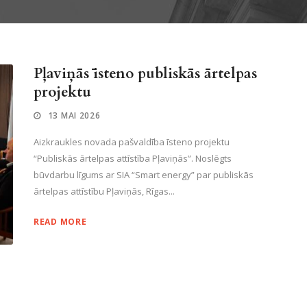
Pļaviņās īsteno publiskās ārtelpas
projektu
13 MAI 2026
Aizkraukles novada pašvaldība īsteno projektu
“Publiskās ārtelpas attīstība Pļaviņās”. Noslēgts
būvdarbu līgums ar SIA “Smart energy” par publiskās
ārtelpas attīstību Pļaviņās, Rīgas...
READ MORE