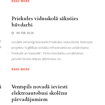
READ MORE
Priekules vidusskolā sākušies
būvdarbi
09 FEB 2026
7.
Uzsākti vērienīgi būvdarbi Priekules vidusskolā, īstenojot
a
projektu “Izglītības iestāžu infrastruktūras uzlabošana
Priekulē un Vaiņodē”. Pirms būvdarbu uzsākšanas
janvārī skolas telpas atbrīvotas no...
READ MORE
i
Ventspils novadā ieviesti
elektroautobusi skolēnu
pārvadājumiem