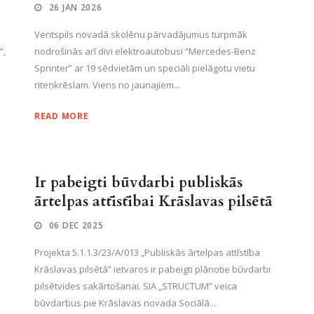
26 JAN 2026
Ventspils novadā skolēnu pārvadājumus turpmāk
”,
nodrošinās arī divi elektroautobusi “Mercedes-Benz
Sprinter” ar 19 sēdvietām un speciāli pielāgotu vietu
riteņkrēslam. Viens no jaunajiem...
READ MORE
Ir pabeigti būvdarbi publiskās
ārtelpas attīstībai Krāslavas pilsētā
06 DEC 2025
Projekta 5.1.1.3/23/A/013 „Publiskās ārtelpas attīstība
Krāslavas pilsētā” ietvaros ir pabeigti plānotie būvdarbi
pilsētvides sakārtošanai. SIA „STRUCTUM” veica
būvdarbus pie Krāslavas novada Sociālā...