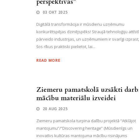
perspektīvas”
03 OKT 2025
Digitālā transformācija ir mūsdienu uzņēmumu
konkurētspējas dzinējspēks! Straujā tehnoloģiju attīst
pārveido industrijas, un uzņēmumiem ir svarīgi izprast
šos rīkus praktiski pielietot, lai...
READ MORE
Ziemeru pamatskolā uzsākti darb
mācību materiālu izveidei
20 AUG 2025
Ziemeru pamatskola turpina dalību projektā “Atklājot
mantojumu”/”Discovering heritage” (Mūsdienīgs un
inovatīvs kultūras mantojuma mācību risinājums