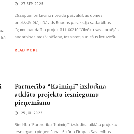
27 SEP 2025
26.septembrī Līvānu novada pašvaldības domes
priekšsēdētājs Dāvids Rubens parakstīja sadarbības
līgumu par dalību projektā LL-00210 “Cilvēku savstarpējās
ība
sadarbības atdzīvināšana, iesaistot jauniešus lietuviešu...
, kā
READ MORE
i
Partnerība “Kaimiņi” izsludina
atklātu projektu iesniegumu
pieņemšanu
25 JŪL 2025
Biedrība “Partnerība “Kaimiņi”” izsludina atklātu projektu
iesniegumu pieņemšanas 5.kārtu Eiropas Savienības