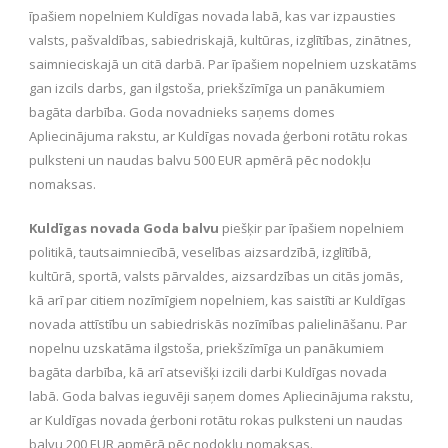
īpašiem nopelniem Kuldīgas novada labā, kas var izpausties
valsts, pašvaldības, sabiedriskajā, kultūras, izglītības, zinātnes,
saimnieciskajā un citā darbā. Par īpašiem nopelniem uzskatāms
gan izcils darbs, gan ilgstoša, priekšzīmīga un panākumiem
bagāta darbība. Goda novadnieks saņems domes
Apliecinājuma rakstu, ar Kuldīgas novada ģerboni rotātu rokas
pulksteni un naudas balvu 500 EUR apmērā pēc nodokļu
nomaksas.
Kuldīgas novada Goda balvu
piešķir par īpašiem nopelniem
politikā, tautsaimniecībā, veselības aizsardzībā, izglītībā,
kultūrā, sportā, valsts pārvaldes, aizsardzības un citās jomās,
kā arī par citiem nozīmīgiem nopelniem, kas saistīti ar Kuldīgas
novada attīstību un sabiedriskās nozīmības palielināšanu. Par
nopelnu uzskatāma ilgstoša, priekšzīmīga un panākumiem
bagāta darbība, kā arī atsevišķi izcili darbi Kuldīgas novada
labā. Goda balvas ieguvēji saņem domes Apliecinājuma rakstu,
ar Kuldīgas novada ģerboni rotātu rokas pulksteni un naudas
balvu 200 EUR apmērā pēc nodokļu nomaksas.