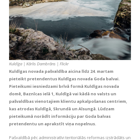
Kuldīga | Kārlis Dambrāns | Flickr
Kuldīgas novada pašvaldība aicina līdz 24. martam
pieteikt pretendentus Kuldīgas novada Goda balvai.
Pieteikumi iesniedzami brīvā formā Kuldīgas novada
domē, Baznīcas ielā 1, Kuldīgā vai kādā no valsts un
pašvaldības vienotajiem klientu apkalpošanas centriem,
kas atrodas Kuldīgā, Skrundā un Alsungā. Lūdzam
pieteikumā norādīt informāciju par Goda balvas
pretendentu un aprakstīt viņa nopelnus.
Pašvaldībā pēc administratīvi teritoriālās reformas izstrādāts un