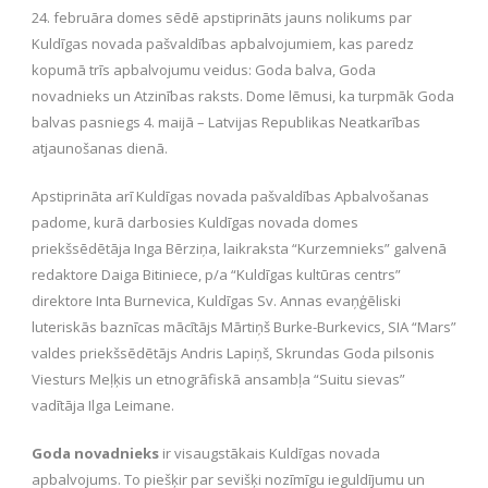
24. februāra domes sēdē apstiprināts jauns nolikums par
Kuldīgas novada pašvaldības apbalvojumiem, kas paredz
kopumā trīs apbalvojumu veidus: Goda balva, Goda
novadnieks un Atzinības raksts. Dome lēmusi, ka turpmāk Goda
balvas pasniegs 4. maijā – Latvijas Republikas Neatkarības
atjaunošanas dienā.
Apstiprināta arī Kuldīgas novada pašvaldības Apbalvošanas
padome, kurā darbosies Kuldīgas novada domes
priekšsēdētāja Inga Bērziņa, laikraksta “Kurzemnieks” galvenā
redaktore Daiga Bitiniece, p/a “Kuldīgas kultūras centrs”
direktore Inta Burnevica, Kuldīgas Sv. Annas evaņģēliski
luteriskās baznīcas mācītājs Mārtiņš Burke-Burkevics, SIA “Mars”
valdes priekšsēdētājs Andris Lapiņš, Skrundas Goda pilsonis
Viesturs Meļķis un etnogrāfiskā ansambļa “Suitu sievas”
vadītāja Ilga Leimane.
Goda novadnieks
ir visaugstākais Kuldīgas novada
apbalvojums. To piešķir par sevišķi nozīmīgu ieguldījumu un