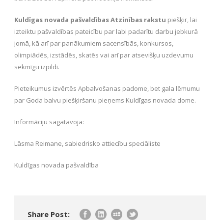
Kuldīgas novada pašvaldības Atzinības rakstu
piešķir, lai
izteiktu pašvaldības pateicību par labi padarītu darbu jebkurā
jomā, kā arī par panākumiem sacensībās, konkursos,
olimpiādēs, izstādēs, skatēs vai arī par atsevišķu uzdevumu
sekmīgu izpildi.
Pieteikumus izvērtēs Apbalvošanas padome, bet gala lēmumu
par Goda balvu piešķiršanu pieņems Kuldīgas novada dome.
Informāciju sagatavoja:
Lāsma Reimane, sabiedrisko attiecību speciāliste
Kuldīgas novada pašvaldība
Share Post: