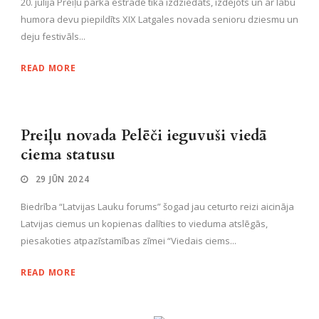
20. jūlijā Preiļu parka estrādē tika izdziedāts, izdejots un ar labu
humora devu piepildīts XIX Latgales novada senioru dziesmu un
deju festivāls...
READ MORE
Preiļu novada Pelēči ieguvuši viedā
ciema statusu
29 JŪN 2024
Biedrība “Latvijas Lauku forums” šogad jau ceturto reizi aicināja
Latvijas ciemus un kopienas dalīties to vieduma atslēgās,
piesakoties atpazīstamības zīmei “Viedais ciems...
READ MORE