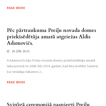
READ MORE
Pēc pārtraukuma Preiļu novada domes
priekšsēdētāja amatā atgriežas Aldis
Adamovičs.
26 JŪN 2025
A.Adamovičs bijis Preiļu novada domes priekšsēdētāja amatā
laika posmā no 2006. līdz 2014. gadam, kad tika ievēlēts Saeimā,
kur strādāja nākamos 2...
READ MORE
Svinīgā ceremonijā pasniegti Preiļu