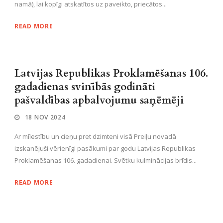
namā), lai kopīgi atskatītos uz paveikto, priecātos...
READ MORE
Latvijas Republikas Proklamēšanas 106.
gadadienas svinībās godināti
pašvaldības apbalvojumu saņēmēji
18 NOV 2024
Ar mīlestību un cieņu pret dzimteni visā Preiļu novadā
izskanējuši vērienīgi pasākumi par godu Latvijas Republikas
Proklamēšanas 106. gadadienai. Svētku kulminācijas brīdis...
READ MORE