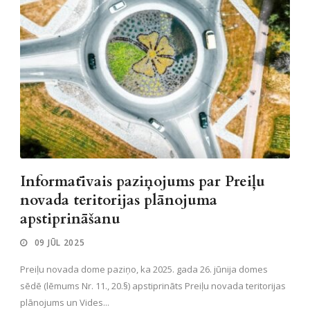
Informatīvais paziņojums par Preiļu
novada teritorijas plānojuma
apstiprināšanu
09 JŪL 2025
Preiļu novada dome paziņo, ka 2025. gada 26. jūnija domes
sēdē (lēmums Nr. 11., 20.§) apstiprināts Preiļu novada teritorijas
plānojums un Vides...