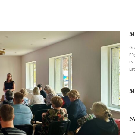
Mū
Grē
Rīg
LV-
Lat
Mū
No