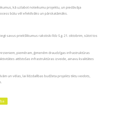
eteikumus, kā uzlabot noteikumu projektu, un piedāvāja
rocess būtu vēl efektīvāks un pārskatāmāks.
gt savus priekšlikumus rakstiski līdz š.g. 21. oktobrim, sūtot tos
 virzieniem, piemēram, ģimenēm draudzīgas infrastruktūras
ivitātes attīstošas infrastruktūras izveide, ainavu kvalitātes
vām un vēlas, lai līdzdalības budžeta projekts tiktu veidots,
m.
ība