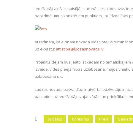
Iedzīvotāji aktīvi iesaistījās sarunās, izsakot savus i
papildinājumus konkrētiem punktiem, lai līdzdalības p
Atgādinām, ka aicinām novada iedzīvotājus turpināt snie
uz e-pastu:
attistiba@ludzasnovads.lv
.
Projektu idejām būs jāatbilst kādam no tematiskajiem
izveide, vides pieejamības uzlabošana, mājdzīvnieku akt
uzlabošana u.c.
Ludzas novada pašvaldība ir atvērta iedzīvotāju iniciatī
balstoties uz iedzīvotāju vajadzībām un priekšlikumie
budžets
konkurss
Preiļi
Sabiedr