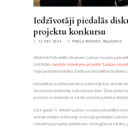
Iedzīvotāji piedalās disk
projektu konkursu
12 OKT 2024
PREIĻU NOVADS
,
REĢIONOS
Atbilstoši Pašvaldību likumam, Ludzas novada pašvaldīb
izstrādāts
saistošo noteikumu projekts “Ludzas novad
Tajā paredzēta kārtība, kādā par līdzdalības budžeta i
Līdzdalības budžeta ietvaros iedzīvotāji būs aicināti i
citi novada iedzīvotāji, balsojot par tiem. Šāda pieeja 
procesā un ietekmēt to, kā tiks izlietoti publiskie līdzekļ
2024. gada 11. oktobrī Ludzas novada pašvaldībā norisi
aicināti vietējie iedzīvotāji. Diskusijā piedalījās Ludza
izskaidroja projektu pieteikumu iesniegšanas kārtību