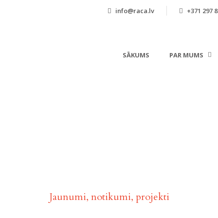
info@raca.lv
+371 297 8
SĀKUMS
PAR MUMS
Aktualitātes
Jaunumi, notikumi, projekti