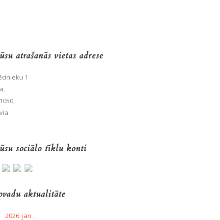
su atrašanās vietas adrese
cinieku 1
a,
1050,
via
su sociālo tīklu konti
vadu aktualitāte
2026. jan.
: