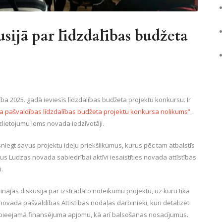
usijā par līdzdalības budžeta
a 2025. gadā ieviesīs līdzdalības budžeta projektu konkursu. Ir
a pašvaldības līdzdalības budžeta projektu konkursa nolikums”
.
zlietojumu lems novada iedzīvotāji.
esniegt savus projektu ideju priekšlikumus, kurus pēc tam atbalstīs
ļaus Ludzas novada sabiedrībai aktīvi iesaistīties novada attīstības
i.
nājās diskusija par izstrādāto noteikumu projektu, uz kuru tika
s novada pašvaldības Attīstības nodaļas darbinieki, kuri detalizēti
, pieejamā finansējuma apjomu, kā arī balsošanas nosacījumus.