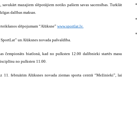
savukārt mazajiem slēpotājiem notiks pašiem savas sacensības. Turklāt
udzīgas dalības maksas.
 pieteikšanos slēpojumam “Alūksne”
www.sportlat.lv
.
 SportLat” un Alūksnes novada pašvaldība.
jas čempionāts biatlonā, kad no pulksten 12.00 dalībnieki startēs masu
disciplīnu no pulksten 11.00.
līdz 11. februārim Alūksnes novada ziemas sporta centrā “Mežinieki”, lai