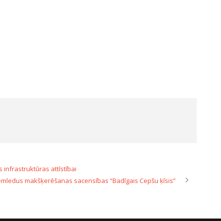
infrastruktūras attīstībai
zemledus makšķerēšanas sacensības “Badīgais Cepšu ķīsis”