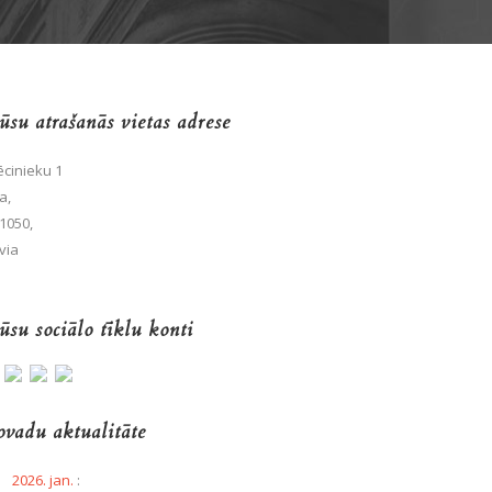
su atrašanās vietas adrese
cinieku 1
a,
1050,
via
su sociālo tīklu konti
vadu aktualitāte
2026. jan.
: