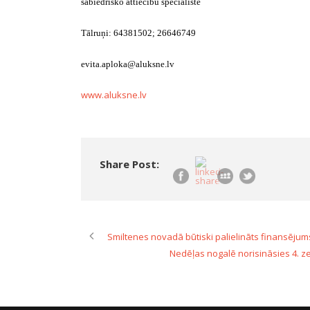
sabiedrisko attiecību speciāliste
Tālruņi: 64381502; 26646749
evita.aploka@aluksne.lv
www.aluksne.lv
Share Post:
Smiltenes novadā būtiski palielināts finansējums 
Nedēļas nogalē norisināsies 4. 