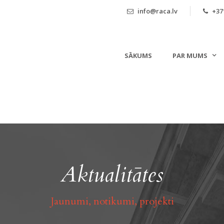
info@raca.lv
+371
SĀKUMS
PAR MUMS
Aktualitātes
Jaunumi, notikumi, projekti