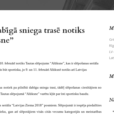
bīgā sniega trasē notiks
Mū
sne”
Grē
Rīg
LV-
Lat
0. februārī notiks Tautas slēpojums “Alūksne”, kas ir slēpošanas seriāla
būt sportiska, jo 9. un 11. februārī Alūksnē notiks arī Latvijas
Mū
 notiek pa pilnībā dabīgu sniega trasi, tādēļ slēpošanas cienītājiem no
 Tautas slēpojumā “Alūksne” varētu kļūt par īsti sportisku baudu.
No
s seriāla “Latvijas Ziema 2018” posmiem. Slēpojumā ir iespēja piedalīties
eku, gan arī slēpotājiem visās citās vecumu kategorijās un meistarības