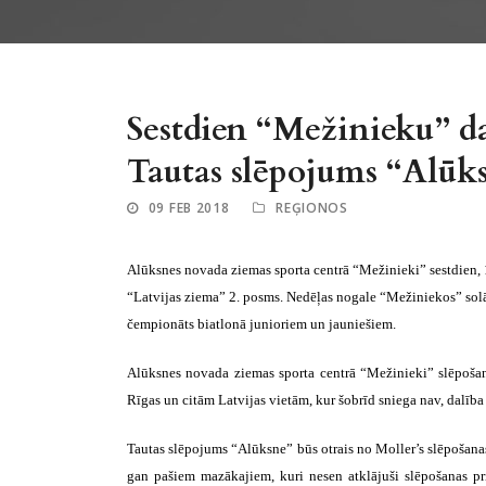
Sestdien “Mežinieku” da
Tautas slēpojums “Alūk
09 FEB 2018
REĢIONOS
Alūksnes novada ziemas sporta centrā “Mežinieki” sestdien, 1
“Latvijas ziema” 2. posms. Nedēļas nogale “Mežiniekos” solās 
čempionāts biatlonā junioriem un jauniešiem.
Alūksnes novada ziemas sporta centrā “Mežinieki” slēpošana
Rīgas un citām Latvijas vietām, kur šobrīd sniega nav, dalība
Tautas slēpojums “Alūksne” būs otrais no Moller’s slēpošana
gan pašiem mazākajiem, kuri nesen atklājuši slēpošanas pri