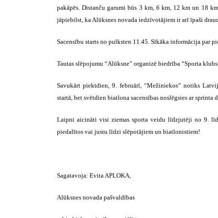
pakāpēs. Distanču garumi būs 3 km, 6 km, 12 km un 18 km, 
jāpiebilst, ka Alūksnes novada iedzīvotājiem ir arī īpaši dra
Sacensību starts no pulksten 11.45. Sīkāka informācija par
Tautas slēpojumu “Alūksne” organizē biedrība “Sporta klubs
Savukārt piektdien, 9. februārī, “Mežiniekos” notiks Latvi
startā, bet svētdien biatlona sacensības noslēgsies ar sprinta 
Laipni aicināti visi ziemas sporta veidu līdzjutēji no 9. 
piedalītos vai justu līdzi slēpotājiem un biatlonistiem!
Sagatavoja: Evita APLOKA,
Alūksnes novada pašvaldības