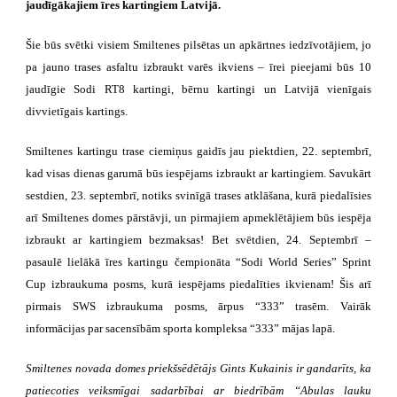
jaudīgākajiem īres kartingiem Latvijā.
Šie būs svētki visiem Smiltenes pilsētas un apkārtnes iedzīvotājiem, jo
pa jauno trases asfaltu izbraukt varēs ikviens – īrei pieejami būs 10
jaudīgie Sodi RT8 kartingi, bērnu kartingi un Latvijā vienīgais
divvietīgais kartings.
Smiltenes kartingu trase ciemiņus gaidīs jau piektdien, 22. septembrī,
kad visas dienas garumā būs iespējams izbraukt ar kartingiem. Savukārt
sestdien, 23. septembrī, notiks svinīgā trases atklāšana, kurā piedalīsies
arī Smiltenes domes pārstāvji, un pirmajiem apmeklētājiem būs iespēja
izbraukt ar kartingiem bezmaksas! Bet svētdien, 24. Septembrī –
pasaulē lielākā īres kartingu čempionāta “Sodi World Series” Sprint
Cup izbraukuma posms, kurā iespējams piedalīties ikvienam! Šis arī
pirmais SWS izbraukuma posms, ārpus “333” trasēm. Vairāk
informācijas par sacensībām sporta kompleksa “333” mājas lapā.
Smiltenes novada domes priekšsēdētājs Gints Kukainis ir gandarīts, ka
patiecoties veiksmīgai sadarbībai ar biedrībām “Abulas lauku