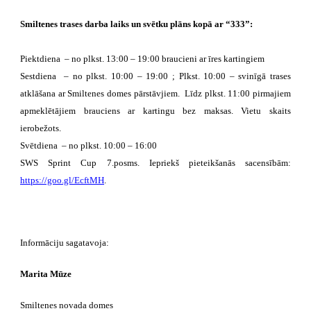
Smiltenes trases darba laiks un svētku plāns kopā ar “333”:
Piektdiena – no plkst. 13:00 – 19:00 braucieni ar īres kartingiem
Sestdiena – no plkst. 10:00 – 19:00 ; Plkst. 10:00 – svinīgā trases
atklāšana ar Smiltenes domes pārstāvjiem. Līdz plkst. 11:00 pirmajiem
apmeklētājiem brauciens ar kartingu bez maksas. Vietu skaits
ierobežots.
Svētdiena – no plkst. 10:00 – 16:00
SWS Sprint Cup 7.posms. Iepriekš pieteikšanās sacensībām:
https://goo.gl/EcftMH
.
Informāciju sagatavoja:
Marita Mūze
Smiltenes novada domes