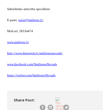
Sabiedrisko attiecību speciāliste
E-pasts:
prese@smiltene.lv
;
Mob.tel. 28334474
www.smiltene.lv
http://www.draugiem.lv/smiltenesnovads/
www.facebook.com/SmiltenesNovads
https://twitter.com/SmiltenesNovads
Share Post: