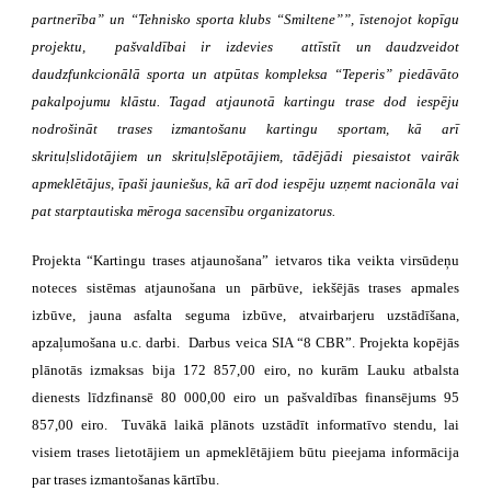
partnerība” un “Tehnisko sporta klubs “Smiltene””, īstenojot kopīgu
projektu, pašvaldībai ir izdevies attīstīt un daudzveidot
daudzfunkcionālā sporta un atpūtas kompleksa “Teperis” piedāvāto
pakalpojumu klāstu. Tagad atjaunotā kartingu trase dod iespēju
nodrošināt trases izmantošanu kartingu sportam, kā arī
skrituļslidotājiem un skrituļslēpotājiem, tādējādi piesaistot vairāk
apmeklētājus, īpaši jauniešus, kā arī dod iespēju uzņemt nacionāla vai
pat starptautiska mēroga sacensību organizatorus.
Projekta “Kartingu trases atjaunošana” ietvaros tika veikta virsūdeņu
noteces sistēmas atjaunošana un pārbūve, iekšējās trases apmales
izbūve, jauna asfalta seguma izbūve, atvairbarjeru uzstādīšana,
apzaļumošana u.c. darbi
.
Darbus veica SIA “8 CBR”. Projekta kopējās
plānotās izmaksas bija 172 857,00 eiro, no kurām Lauku atbalsta
dienests līdzfinansē 80 000,00 eiro un pašvaldības finansējums 95
857,00 eiro. Tuvākā laikā
plānots uzstādīt informatīvo stendu, lai
visiem trases lietotājiem un apmeklētājiem būtu pieejama informācija
par trases izmantošanas kārtību.