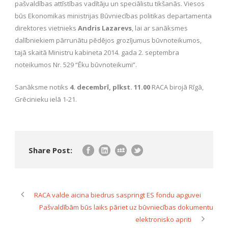
pašvaldības attīstības vadītāju un speciālistu tikšanās. Viesos
būs Ekonomikas ministrijas Būvniecības politikas departamenta
direktores vietnieks
Andris Lazarevs
, lai ar sanāksmes
dalībniekiem pārrunātu pēdējos grozījumus būvnoteikumos,
tajā skaitā Ministru kabineta 2014. gada 2. septembra
noteikumos Nr. 529 “Ēku būvnoteikumi”.
Sanāksme notiks
4. decembrī, plkst. 11.00
RACA birojā Rīgā,
Grēcinieku ielā 1-21.
Share Post:
RACA valde aicina biedrus saspringt ES fondu apguvei
Pašvaldībām būs laiks pāriet uz būvniecības dokumentu
elektronisko apriti