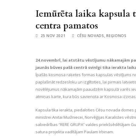
Iemūrēta laika kapsula 
centra pamatos
25 NOV 2021
CĒSU NOVADS
,
REĢIONOS
24.novembrī, lai atstātu vēstījumu nākamajām p
jaunās būves pašā centrā svinīgi tika ierakta laik
Īpašās kosmosa raķetes formas kapsulas vēstījums novē
paplašināt redzesloku un izglītoties, lai pirmais latviet
novēlējumus nākamajām paaudzēm kapsulā varēs ievieto
atmiņas karte, kura būs savienota ar Kosmosa izziņas
Kapsula tika ierakta, piedaloties Cēsu novada domes 
ministrei Anitai Muižniecei, Norvēģijas Karalistes vēst
sabiedrības “RERE GRUPA” valdes priekšsēdētājam Gu
satura projekta vadītājam Paulam Irbinam.