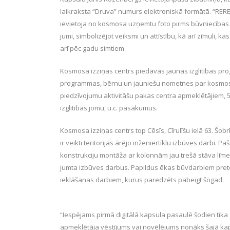
laikraksta “Druva” numurs elektroniskā formātā. “RERE
ievietoja no kosmosa uzņemtu foto pirms būvniecības
jumi, simbolizējot veiksmi un attīstību, kā arī zīmuli, k
arī pēc gadu simtiem.
Kosmosa izziņas centrs piedāvās jaunas izglītības pr
programmas, bērnu un jauniešu nometnes par kosmosa
piedzīvojumu aktivitāšu pakas centra apmeklētājiem,
izglītības jomu, u.c. pasākumus.
Kosmosa izziņas centrs top Cēsīs, Cīrulīšu ielā 63. Šo
ir veikti teritorijas ārējo inženiertīklu izbūves darbi. 
konstrukciju montāža ar kolonnām jau trešā stāva līm
jumta izbūves darbus. Papildus ēkas būvdarbiem pretēj
ieklāšanas darbiem, kurus paredzēts pabeigt šogad.
“Iespējams pirmā digitālā kapsula pasaulē šodien tika
apmeklētāja vēstījums vai novēlējums nonāks šajā kap