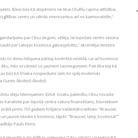
ojekts. Būve būs kā atspēriens ne tikai Cīrulīšu rajona attīstībai,
glītības centrs un vilinās interesentus arī no kaimiņvalstīm,”
 gandarījumu par Cēsu degsmi, vēlēja, lai topošais centrs veicina
saukt par Latvijas kosmosa galvaspilsētu,” akcentēja ministre.
eniski no domu lidojuma pārtop konkrētā veidolā. Lai arī kosmosa
u ēku, mēs virzāmies uz jauniem sasniegumiem. Pati ēka top kā
kas būs kā šī laika nospiedums tam, ko spēj modernās
a Guntis Āboltiņš-Āboliņš.
olotu ideju īstenojamies dzīvē. Izsaku pateicību Cēsu novada
jas Karalistei par topošā centra satura finansēšanu, būvniekiem
prātā pirms 150 gadiem Krišjāņa Valdemāra teiktais: “Brauciet,
ra un jaunie okeāni ir kosmoss, tāpēc: “Brauciet, latvji, kosmosā!””
dītājs Pauls Irbins.
kurā iekopēts pašvaldības izdevuma “Cēsu Vēstis” un reģionālā