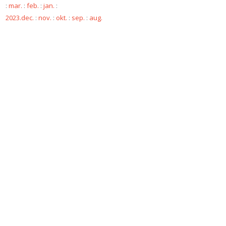
:
mar.
:
feb.
:
jan.
:
2023.dec.
:
nov.
:
okt.
:
sep.
:
aug.