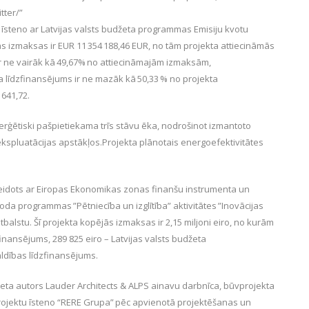
tter/”
īsteno ar Latvijas valsts budžeta programmas Emisiju kvotu
ās izmaksas ir EUR 11 354 188,46 EUR, no tām projekta attiecināmās
 ir ne vairāk kā 49,67% no attiecināmajām izmaksām,
 līdzfinansējums ir ne mazāk kā 50,33 % no projekta
 641,72.
nerģētiski pašpietiekama trīs stāvu ēka, nodrošinot izmantoto
kspluatācijas apstākļos.Projekta plānotais energoefektivitātes
eidots ar Eiropas Ekonomikas zonas finanšu instrumenta un
oda programmas ”Pētniecība un izglītība” aktivitātes ”Inovācijas
tbalstu. Šī projekta kopējās izmaksas ir 2,15 miljoni eiro, no kurām
zfinansējums, 289 825 eiro – Latvijas valsts budžeta
aldības līdzfinansējums.
eta autors Lauder Architects & ALPS ainavu darbnīca, būvprojekta
projektu īsteno “RERE Grupa” pēc apvienotā projektēšanas un