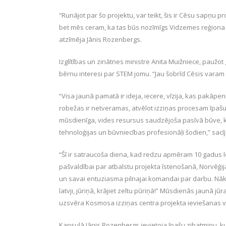
“Runājot par šo projektu, var teikt, šis ir Cēsu sapņu pr
bet mēs ceram, ka tas būs nozīmīgs Vidzemes reģiona iz
atzīmēja Jānis Rozenbergs.
Izglītības un zinātnes ministre Anita Muižniece, paužot
bērnu interesi par STEM jomu. “Jau šobrīd Cēsis varam 
“Visa jaunā pamatā ir ideja, iecere, vīzija, kas pakāp
robežas ir netveramas, atvēlot izziņas procesam īpaš
mūsdienīga, vides resursus saudzējoša pasīvā būve, 
tehnoloģijas un būvniecības profesionāļi šodien,” sacīj
“Šī ir satraucoša diena, kad redzu apmēram 10 gadus l
pašvaldībai par atbalstu projekta īstenošanā, Norvēģi
un savai entuziasma pilnajai komandai par darbu. Nāk 
latvji, jūriņā, krājiet zeltu pūriņā!” Mūsdienās jaunā jū
uzsvēra Kosmosa izziņas centra projekta ieviešanas va
Kapsulā Jānis Rozenbergs ievietoja īpašu zibatmiņu, 