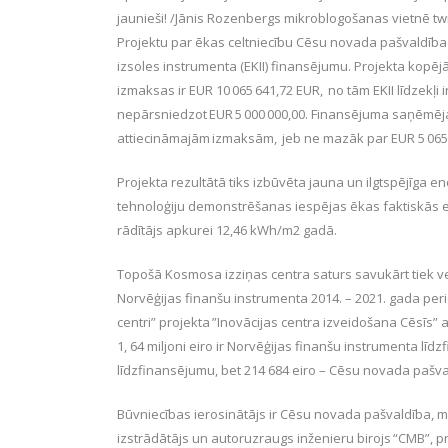
jaunieši! /Jānis Rozenbergs mikroblogošanas vietnē twi
Projektu par ēkas celtniecību Cēsu novada pašvaldība 
izsoles instrumenta (EKII) finansējumu. Projekta kopēj
izmaksas ir EUR 10 065 641,72 EUR, no tām EKII līdzekļi
nepārsniedzot EUR 5 000 000,00. Finansējuma saņēmēja
attiecināmajām izmaksām, jeb ne mazāk par EUR 5 065
Projekta rezultātā tiks izbūvēta jauna un ilgtspējīga e
tehnoloģiju demonstrēšanas iespējas ēkas faktiskās e
rādītājs apkurei 12,46 kWh/m2 gadā.
Topošā Kosmosa izziņas centra saturs savukārt tiek v
Norvēģijas finanšu instrumenta 2014. – 2021. gada peri
centri” projekta ”Inovācijas centra izveidošana Cēsīs” a
1, 64 miljoni eiro ir Norvēģijas finanšu instrumenta līd
līdzfinansējumu, bet 214 684 eiro – Cēsu novada pašv
Būvniecības ierosinātājs ir Cēsu novada pašvaldība, m
izstrādātājs un autoruzraugs inženieru birojs “CMB”, 