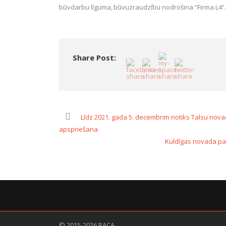
būvdarbu līguma, būvuzraudzību nodrošina “Firma L4”
Share Post:
Līdz 2021. gada 5. decembrim notiks Talsu novada
apspriešana
Kuldīgas novada paš
© 2015-2026 RACA