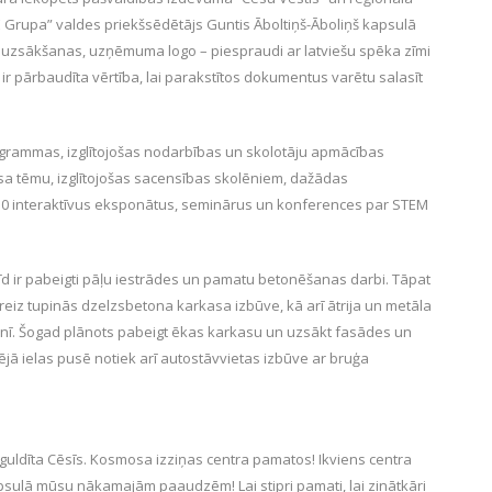
 Grupa” valdes priekšsēdētājs Guntis Āboltiņš-Āboliņš kapsulā
 uzsākšanas, uzņēmuma logo – piespraudi ar latviešu spēka zīmi
as ir pārbaudīta vērtība, lai parakstītos dokumentus varētu salasīt
ogrammas, izglītojošas nodarbības un skolotāju apmācības
 tēmu, izglītojošas sacensības skolēniem, dažādas
 50 interaktīvus eksponātus, seminārus un konferences par STEM
brīd ir pabeigti pāļu iestrādes un pamatu betonēšanas darbi. Tāpat
Pašreiz tupinās dzelzsbetona karkasa izbūve, kā arī ātrija un metāla
enī. Šogad plānots pabeigt ēkas karkasu un uzsākt fasādes un
ā ielas pusē notiek arī autostāvvietas izbūve ar bruģa
 guldīta Cēsīs. Kosmosa izziņas centra pamatos! Ikviens centra
sulā mūsu nākamajām paaudzēm! Lai stipri pamati, lai zinātkāri