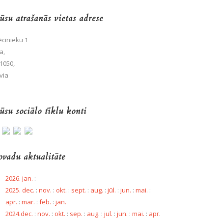
su atrašanās vietas adrese
cinieku 1
a,
1050,
via
su sociālo tīklu konti
vadu aktualitāte
2026. jan.
:
2025. dec.
:
nov.
:
okt.
:
sept.
:
aug.
:
jūl.
:
jun.
:
mai.
:
apr.
:
mar.
:
feb.
:
jan.
2024.dec.
:
nov.
:
okt.
:
sep.
:
aug.
:
jul.
:
jun.
:
mai.
:
apr.