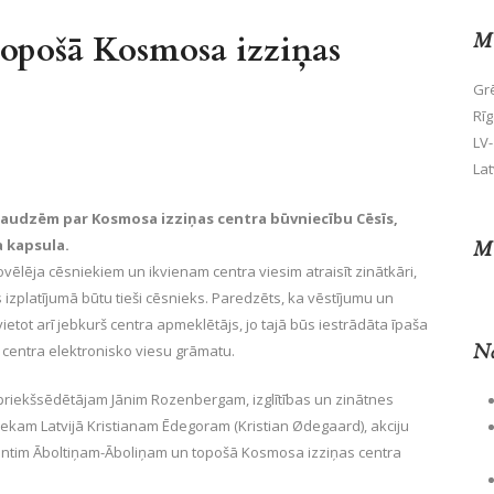
topošā Kosmosa izziņas
Mū
Grē
Rīg
LV-
Lat
aaudzēm par Kosmosa izziņas centra būvniecību Cēsīs,
a kapsula.
Mū
lēja cēsniekiem un ikvienam centra viesim atraisīt zinātkāri,
is izplatījumā būtu tieši cēsnieks. Paredzēts, ka vēstījumu un
t arī jebkurš centra apmeklētājs, jo tajā būs iestrādāta īpaša
No
 centra elektronisko viesu grāmatu.
priekšsēdētājam Jānim Rozenbergam, izglītības un zinātnes
niekam Latvijā Kristianam Ēdegoram (Kristian Ødegaard), akciju
ntim Āboltiņam-Āboliņam un topošā Kosmosa izziņas centra