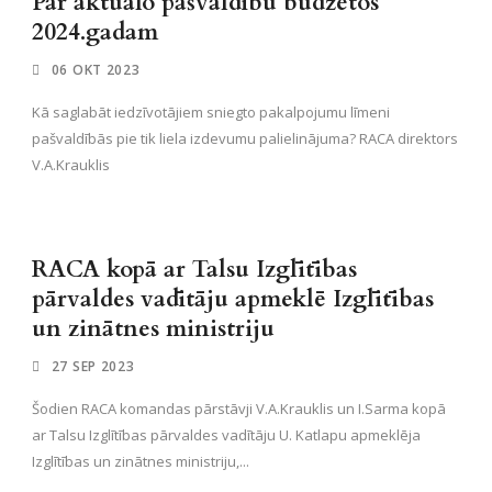
Par aktuālo pašvaldību budžetos
2024.gadam
06 OKT 2023
Kā saglabāt iedzīvotājiem sniegto pakalpojumu līmeni
pašvaldībās pie tik liela izdevumu palielinājuma? RACA direktors
V.A.Krauklis
RACA kopā ar Talsu Izglītības
pārvaldes vadītāju apmeklē Izglītības
un zinātnes ministriju
27 SEP 2023
Šodien RACA komandas pārstāvji V.A.Krauklis un I.Sarma kopā
ar Talsu Izglītības pārvaldes vadītāju U. Katlapu apmeklēja
Izglītības un zinātnes ministriju,...