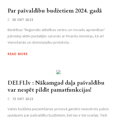
Par pašvaldību budžetiem 2024. gadā
30 OKT 2023
Biedrības “Reģionālo attīstības centru un novadu apvienības”
pārstāvji aktīvi piedalījās sarunās ar Finanšu ministriju, kā arī
Vienošanās un domstarpību protokola...
READ MORE
DELFI.lv : Nākamgad daļa pašvaldību
var nespēt pildīt pamatfunkcijas!
13 OKT 2023
Valsts budžeta pieņemšanas procesā gandrīz neievērots palicis
jautājums par pašvaldību budžetiem, bet tas ir ļoti svarīgs. Tieši