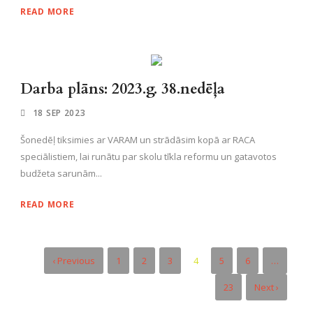
READ MORE
Darba plāns: 2023.g. 38.nedēļa
18 SEP 2023
Šonedēļ tiksimies ar VARAM un strādāsim kopā ar RACA
speciālistiem, lai runātu par skolu tīkla reformu un gatavotos
budžeta sarunām...
READ MORE
‹ Previous
1
2
3
4
5
6
…
23
Next ›