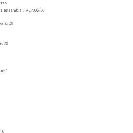
is 9
ais ansambis „KAĻINUŠKA”
vāris 28
is 28
ojumā
 19