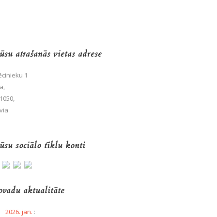
su atrašanās vietas adrese
cinieku 1
a,
1050,
via
su sociālo tīklu konti
vadu aktualitāte
2026. jan.
: