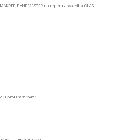
 UN MAKREE, BANDMASTER un reperu apvienība OLAS
kus protam svinēt!”
arbnīca, mini konkursi