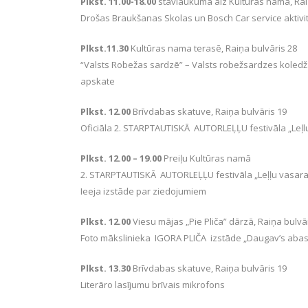
Plkst. 11.00-18.00
stāvlaukumā aiz Kultūras nama, Rai
Drošas Braukšanas Skolas un Bosch Car service aktivi
Plkst.11.30
Kultūras nama terasē, Raiņa bulvāris 28
“Valsts Robežas sardzē” – Valsts robežsardzes koledž
apskate
Plkst. 12.00
Brīvdabas skatuve, Raiņa bulvāris 19
Oficiāla 2. STARPTAUTISKĀ AUTORLEĻĻU festivāla „Leļlu
Plkst. 12.00 – 19.00
Preiļu Kultūras namā
2. STARPTAUTISKĀ AUTORLEĻĻU festivāla „Leļļu vasara 
Ieeja izstāde par ziedojumiem
Plkst. 12.00
Viesu mājas „Pie Pliča” dārzā, Raiņa bulvār
Foto mākslinieka IGORA PLIČA izstāde „Daugav’s abas 
Plkst. 13.30
Brīvdabas skatuve, Raiņa bulvāris 19
Literāro lasījumu brīvais mikrofons