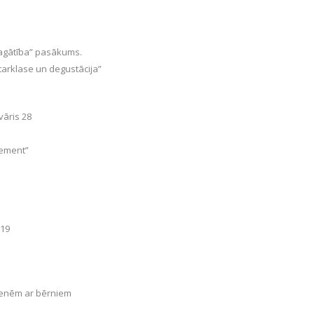
bagātība” pasākums.
tarklase un degustācija”
vāris 28
gement”
 19
imenēm ar bērniem