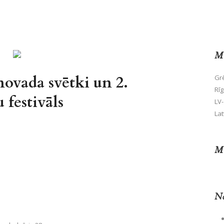
Mū
 novada svētki un 2.
Grē
Rīg
 festivāls
LV-
Lat
Mū
No