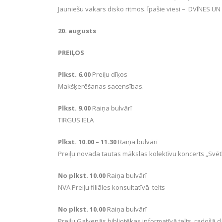
Jauniešu vakars disko ritmos. Īpašie viesi – DVĪNES
20. augusts
PREIĻOS
Plkst. 6.00
Preiļu dīķos
Makšķerēšanas sacensības.
Plkst. 9.00
Raiņa bulvārī
TIRGUS IELA
Plkst. 10.00 – 11.30
Raiņa bulvārī
Preiļu novada tautas mākslas kolektīvu koncerts „Svēt
No plkst. 10.00
Raiņa bulvārī
NVA Preiļu filiāles konsultatīvā telts
No plkst. 10.00
Raiņa bulvārī
Preiļu Galvenās bibliotēkas informatīvā telts, radošā d