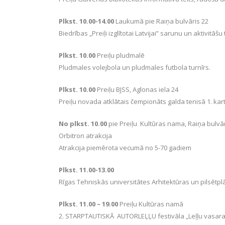
Plkst. 10.00-14.00
Laukumā pie Raiņa bulvāris 22
Biedrības „Preiļi izglītotai Latvijai” sarunu un aktivitāšu 
Plkst. 10.00
Preiļu pludmalē
Pludmales volejbola un pludmales futbola turnīrs.
Plkst. 10.00
Preiļu BJSS, Aglonas iela 24
Preiļu novada atklātais čempionāts galda tenisā 1. kart
No plkst. 10.00
pie Preiļu Kultūras nama, Raiņa bulvār
Orbitron atrakcija
Atrakcija piemērota vecumā no 5-70 gadiem
Plkst. 11.00-13.00
Rīgas Tehniskās universitātes Arhitektūras un pilsēt
Plkst. 11.00 – 19.00
Preiļu Kultūras namā
2. STARPTAUTISKĀ AUTORLEĻĻU festivāla „Leļļu vasara 