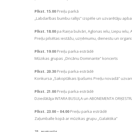
Plkst. 15.00
Preiļu parkā
„Labdarības bumbu rallijs” izspēle un uzvarētāju apb
Plkst. 18.00
pa Raiņa bulvāri, Aglonas ielu, Liepu ielu, 
Preiļu pilsētas iestāžu, uzņēmumu, dienestu un organi
Plkst. 19.00
Preiļu parka estrādē
Mūzikas grupas „Dricānu Dominante” koncerts
Plkst. 20.30
Preiļu parka estrādē
Konkursa „Sakoptākais īpašums Preiļu novadā” uzvar
Plkst. 21.00
Preiļu parka estrādē
Dziedātāja INTARA BUSUĻA un ABONEMENTA ORĶESTRA
Plkst. 23.00 – 04.00
Preiļu parka estrādē
Zaļumballe kopā ar mūzikas grupu „Galaktika”
21. augusts