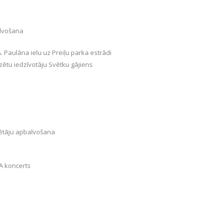
alvošana
A. Paulāna ielu uz Preiļu parka estrādi
zētu iedzīvotāju Svētku gājiens
ētāju apbalvošana
 koncerts