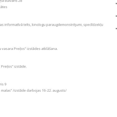
ņa bulvāris 28
tātes
as informatīvā telts, kinologu paraugdemonstrējumi, speclīdzekļu
 vasara Preiļos” izstādes atklāšana.
Preiļos” izstāde.
is 9
malas” /izstāde darbojas 19.-22. augusts/