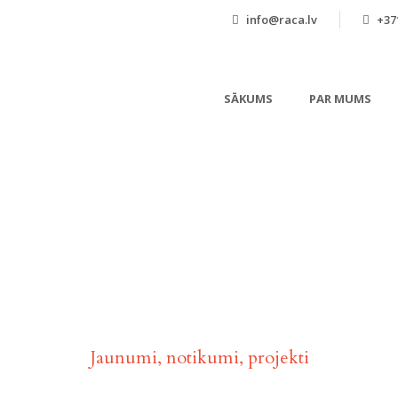
info@raca.lv
+371
SĀKUMS
PAR MUMS
Aktualitātes
Jaunumi, notikumi, projekti