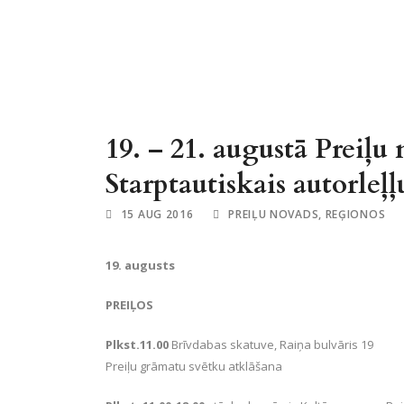
19. – 21. augustā Preiļu
Starptautiskais autorleļļu
15 AUG 2016
PREIĻU NOVADS
,
REĢIONOS
19. augusts
PREIĻOS
Plkst.11.00
Brīvdabas skatuve, Raiņa bulvāris 19
Preiļu grāmatu svētku atklāšana