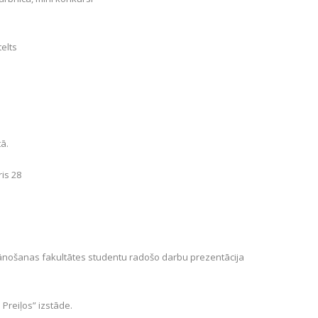
telts
ā.
is 28
plānošanas fakultātes studentu radošo darbu prezentācija
Preiļos” izstāde.