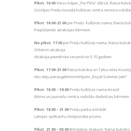
Plkst. 16.00
Viesu mājas „Pie Pliča” dārzā, Raiņa bulvār
Uzstājas Preiļu novada kultūras centra senioru vokāl
Plkst. 16.00-21.00
pie Preiļu Kultūras nama, Raiņa bul
Piepūšamās atrakcijas bērniem
No plkst. 17.00
pie Preiļu Kultūras nama, Raiņa bulvār
Orbitron atrakcija
Atrakcija piemērota vecumā no 5-70 gadiem
Plkst. 17.00-21.00
Raiņa bulvāra un Talsu ielas krust
Ielu deju paraugdemonstrējumi „Royal Summer Jam”
Plkst. 18.00 – 19.00
Preiļu Kultūras nama terasē
Bērnu un jauniešu centra radošās darbnīcas bērniem
Plkst. 18.00 – 21.00
Preiļu parka estrādē
Latvijas spēkavīru čempionāta posms
Plkst. 21.00 – 03.00
Brīvdabas skatuve, Raiņa bulvāris