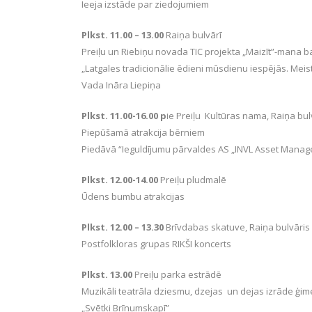
Ieeja izstāde par ziedojumiem
Plkst. 11.00 – 13.00
Raiņa bulvārī
Preiļu un Riebiņu novada TIC projekta „Maizīt”-mana 
„Latgales tradicionālie ēdieni mūsdienu iespējās. Meis
Vada Ināra Liepiņa
Plkst. 11.00-16.00 p
ie Preiļu Kultūras nama, Raiņa bul
Piepūšamā atrakcija bērniem
Piedāvā “Ieguldījumu pārvaldes AS „INVL Asset Mana
Plkst. 12.00-14.00
Preiļu pludmalē
Ūdens bumbu atrakcijas
Plkst. 12.00 – 13.30
Brīvdabas skatuve, Raiņa bulvāris
Postfolkloras grupas RIKŠI koncerts
Plkst. 13.00
Preiļu parka estrādē
Muzikāli teatrāla dziesmu, dzejas un dejas izrāde ģ
„Svētki Brīnumskapī”