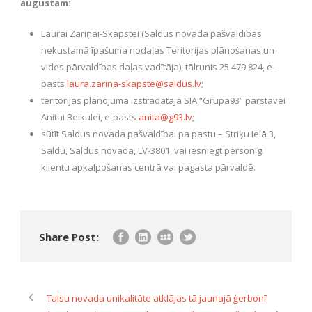
augustam:
Laurai Zariņai-Skapstei (Saldus novada pašvaldības
nekustamā īpašuma nodaļas Teritorijas plānošanas un
vides pārvaldības daļas vadītāja), tālrunis 25 479 824, e-
pasts
laura.zarina-skapste@saldus.lv
;
teritorijas plānojuma izstrādātāja SIA “Grupa93” pārstāvei
Anitai Beikulei, e-pasts
anita@g93.lv
;
sūtīt Saldus novada pašvaldībai pa pastu – Striķu ielā 3,
Saldū, Saldus novadā, LV-3801, vai iesniegt personīgi
klientu apkalpošanas centrā vai pagasta pārvaldē.
Share Post:
Talsu novada unikalitāte atklājas tā jaunajā ģerbonī