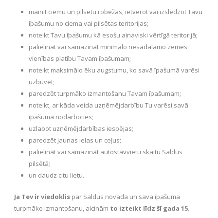
mainīt ciemu un pilsētu robežas, ietverot vai izslēdzot Tavu
īpašumu no ciema vai pilsētas teritorijas;
noteikt Tavu īpašumu kā esošu ainaviski vērtīgā teritorijā;
palielināt vai samazināt minimālo nesadalāmo zemes
vienības platību Tavam īpašumam;
noteikt maksimālo ēku augstumu, ko savā īpašumā varēsi
uzbūvēt;
paredzēt turpmāko izmantošanu Tavam īpašumam;
noteikt, ar kāda veida uzņēmējdarbību Tu varēsi savā
īpašumā nodarboties;
uzlabot uzņēmējdarbības iespējas;
paredzēt jaunas ielas un ceļus;
palielināt vai samazināt autostāvvietu skaitu Saldus
pilsētā;
un daudz citu lietu.
Ja Tev ir viedoklis
par Saldus novada un sava īpašuma
turpmāko izmantošanu, aicinām
to izteikt līdz šī gada 15.