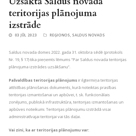
Uzsākta Saldus novada
teritorijas plānojuma
izstrāde
03 JŪL 2023
REĢIONOS
,
SALDUS NOVADS
Saldus novada domes 2022. gada 31. oktobra sēdē (protokols
Nr. 19, § 17) tika pieņemts lēmums “Par Saldus novada teritorijas
plānojuma izstrādes uzsākšanu”.
Pašvaldības teritorijas plānojums
ir ilgtermiņa teritorijas
attīstības plānošanas dokuments, kurā noteiktas prasības
teritorijas izmantošanai un apbūvei, t. sk. funkcionālais
zonējums, publiskā infrastruktūra, teritorijas izmantošanas un
apbūves noteikumi. Teritorijas plānojumu izstrādā visai
administratīvajai teritorijai vai tās daļai.
Vai zini, ka ar teritorijas plānojumu var: