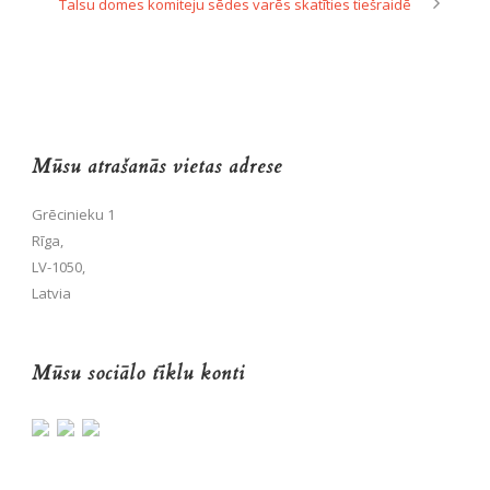
Talsu domes komiteju sēdes varēs skatīties tiešraidē
Mūsu atrašanās vietas adrese
Grēcinieku 1
Rīga,
LV-1050,
Latvia
Mūsu sociālo tīklu konti