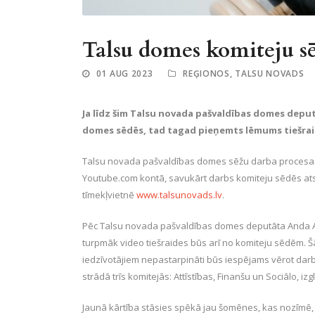
Talsu domes komiteju sēd
01 AUG 2023
REĢIONOS
,
TALSU NOVADS
Ja līdz šim Talsu novada pašvaldības domes deput
domes sēdēs, tad tagad pieņemts lēmums tiešrai
Talsu novada pašvaldības domes sēžu darba procesam vi
Youtube.com kontā, savukārt darbs komiteju sēdēs ats
tīmekļvietnē
www.talsunovads.lv
.
Pēc Talsu novada pašvaldības domes deputāta Anda As
turpmāk video tiešraides būs arī no komiteju sēdēm. 
iedzīvotājiem nepastarpināti būs iespējams vērot da
strādā trīs komitejās: Attīstības, Finanšu un Sociālo, iz
Jaunā kārtība stāsies spēkā jau šomēnes, kas nozīmē, k