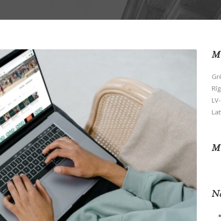
Mū
Grē
Rīg
LV-
Lat
Mū
No