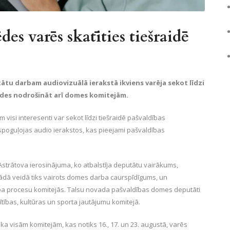
es varēs skatīties tiešraidē
ātu darbam audiovizuālā ierakstā ikviens varēja sekot līdzi
des nodrošināt arī domes komitejām.
si interesenti var sekot līdzi tiešraidē pašvaldības
poguļojas audio ierakstos, kas pieejami pašvaldības
trātova ierosinājuma, ko atbalstīja deputātu vairākums,
Šādā veidā tiks vairots domes darba caurspīdīgums, un
rba procesu komitejās. Talsu novada pašvaldības domes deputāti
glītības, kultūras un sporta jautājumu komitejā.
a visām komitejām, kas notiks 16., 17. un 23. augustā, varēs