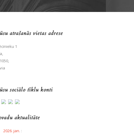
su atrašanās vietas adrese
cinieku 1
a,
1050,
via
su sociālo tīklu konti
vadu aktualitāte
2026. jan.
: