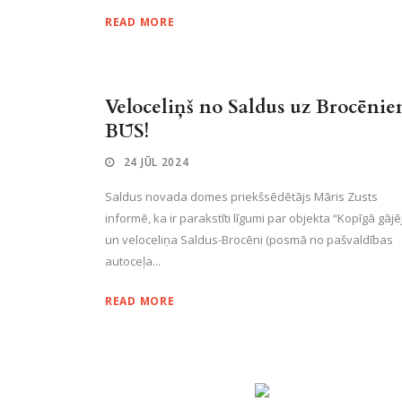
READ MORE
Veloceliņš no Saldus uz Brocēni
BŪS!
24 JŪL 2024
Saldus novada domes priekšsēdētājs Māris Zusts
informē, ka ir parakstīti līgumi par objekta “Kopīgā gājē
un veloceliņa Saldus-Brocēni (posmā no pašvaldības
autoceļa...
READ MORE