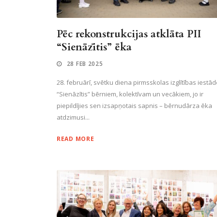
Pēc rekonstrukcijas atklāta PII
“Sienāzītis” ēka
28 FEB 2025
28. februārī, svētku diena pirmsskolas izglītības iestā
“Sienāzītis” bērniem, kolektīvam un vecākiem, jo ir
piepildījies sen izsapņotais sapnis – bērnudārza ēka
atdzimusi...
READ MORE