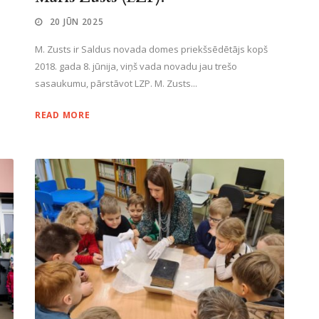
20 JŪN 2025
M. Zusts ir Saldus novada domes priekšsēdētājs kopš
2018. gada 8. jūnija, viņš vada novadu jau trešo
sasaukumu, pārstāvot LZP. M. Zusts...
READ MORE