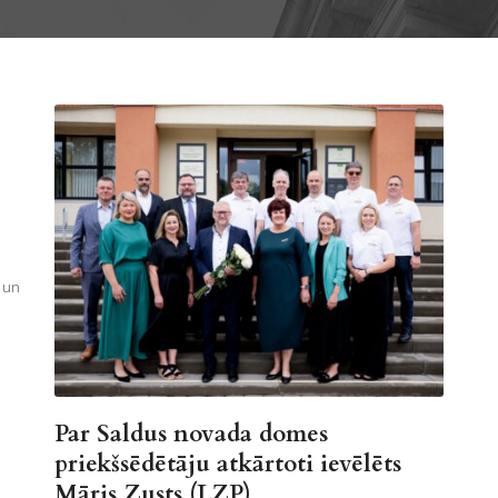
, un
Par Saldus novada domes
priekšsēdētāju atkārtoti ievēlēts
Māris Zusts (LZP).