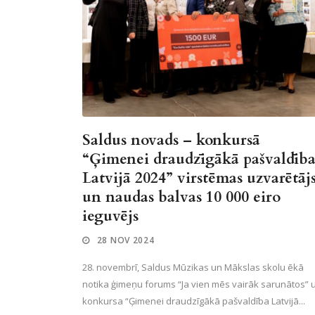
Saldus novads – konkursā
“Ģimenei draudzīgākā pašvaldīb
Latvijā 2024” virstēmas uzvarētāj
un naudas balvas 10 000 eiro
ieguvējs
28 NOV 2024
28. novembrī, Saldus Mūzikas un Mākslas skolu ēkā
notika ģimeņu forums “Ja vien mēs vairāk sarunātos” 
konkursa “Ģimenei draudzīgākā pašvaldība Latvijā...