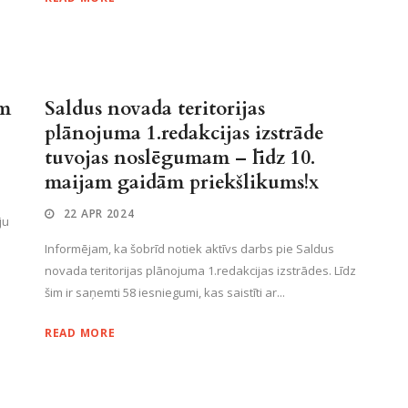
em
Saldus novada teritorijas
plānojuma 1.redakcijas izstrāde
tuvojas noslēgumam – līdz 10.
maijam gaidām priekšlikums!x
22 APR 2024
ju
Informējam, ka šobrīd notiek aktīvs darbs pie Saldus
novada teritorijas plānojuma 1.redakcijas izstrādes. Līdz
šim ir saņemti 58 iesniegumi, kas saistīti ar...
READ MORE