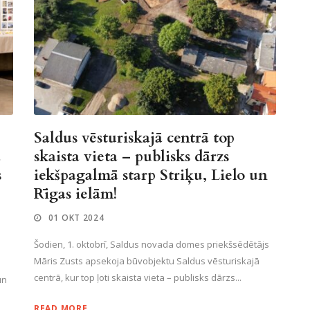
Saldus vēsturiskajā centrā top
a
skaista vieta – publisks dārzs
s
iekšpagalmā starp Striķu, Lielo un
Rīgas ielām!
01 OKT 2024
Šodien, 1. oktobrī, Saldus novada domes priekšsēdētājs
Māris Zusts apsekoja būvobjektu Saldus vēsturiskajā
centrā, kur top ļoti skaista vieta – publisks dārzs...
un
READ MORE