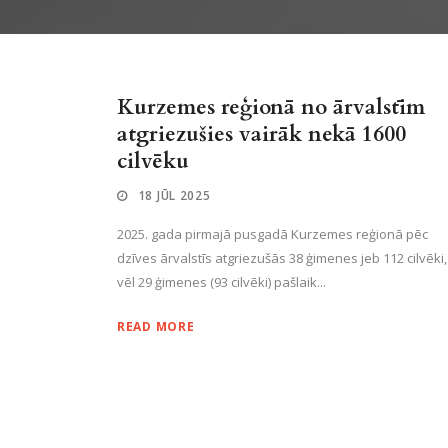
Kurzemes reģionā no ārvalstīm
atgriezušies vairāk nekā 1600
cilvēku
18 JŪL 2025
2025. gada pirmajā pusgadā Kurzemes reģionā pēc
dzīves ārvalstīs atgriezušās 38 ģimenes jeb 112 cilvēki
vēl 29 ģimenes (93 cilvēki) pašlaik...
READ MORE