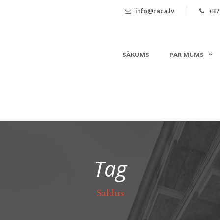
info@raca.lv
+371
SĀKUMS
PAR MUMS
Tag
Saldus