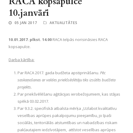
RACA kopsapulce
10.janvārī
05 JAN 2017
AKTUALITĀTES
10.01.2017. plkst. 14.00
RACA telpās norisināsies RACA
kopsapulce.
Darba kārtība:
Par RACA 2017. gada budžeta apstiprināšanu.
Pēc
saskaņošanas ar valdes priekšsēdētāju tiks izsūtīts budžeta
projekts.
Par priekšvēlēšanu aģitācijas ierobežojumiem, kas stājas
spēkā 03.02.2017.
Par 9.3.2. specifiskā atbalsta mērķa „Uzlabot kvalitatīvu
veselības aprūpes pakalpojumu pieejamību, jo īpaši
sociālās, teritoriālās atstumtības un nabadzības riskam
pakļautajiem iedzīvotājiem, attīstot veselības aprūpes