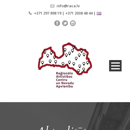
info@raca.lv
+371 297 898 19 | +371 2038 48 44 |