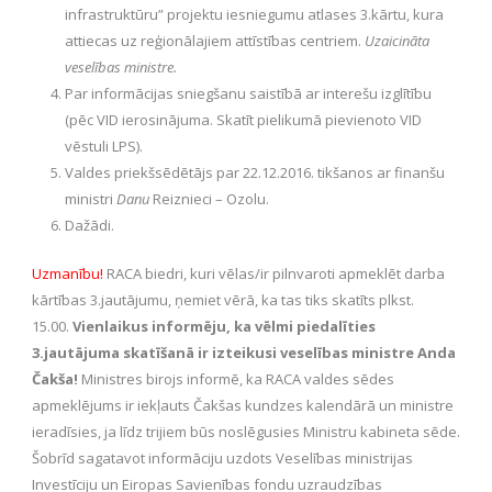
infrastruktūru” projektu iesniegumu atlases 3.kārtu, kura
attiecas uz reģionālajiem attīstības centriem.
Uzaicināta
veselības ministre.
Par informācijas sniegšanu saistībā ar interešu izglītību
(pēc VID ierosinājuma. Skatīt pielikumā pievienoto VID
vēstuli LPS).
Valdes priekšsēdētājs par 22.12.2016. tikšanos ar finanšu
ministri
Danu
Reiznieci – Ozolu.
Dažādi.
Uzmanību!
RACA biedri, kuri vēlas/ir pilnvaroti apmeklēt darba
kārtības 3.jautājumu, ņemiet vērā, ka tas tiks skatīts plkst.
15.00.
Vienlaikus informēju, ka
vēlmi piedalīties
3.jautājuma skatīšanā ir izteikusi veselības ministre
Anda
Čakša
!
Ministres birojs informē, ka RACA valdes sēdes
apmeklējums ir iekļauts Čakšas kundzes kalendārā un ministre
ieradīsies, ja līdz trijiem būs noslēgusies Ministru kabineta sēde.
Šobrīd sagatavot informāciju uzdots Veselības ministrijas
Investīciju un Eiropas Savienības fondu uzraudzības