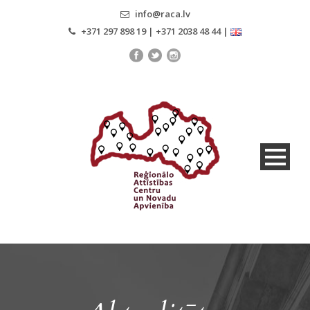
info@raca.lv
+371 297 898 19 | +371 2038 48 44 |