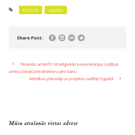
EU fondi
sapulce
Share Post:
Tikšanās ar NATO Stratēģiskās komunikācijas izcilības
centra (StratCom) direktoru Jāni Sārtu
Attīstības plānotāji un projektu vadītāji Siguldā
Mūsu atrašanās vietas adrese