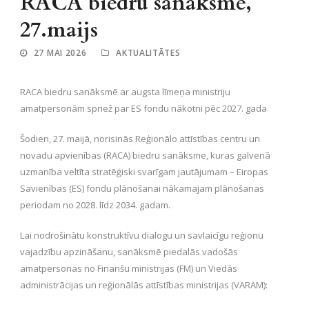
RACA biedru sanāksme,
27.maijs
27 MAI 2026
AKTUALITĀTES
RACA biedru sanāksmē ar augsta līmeņa ministriju
amatpersonām spriež par ES fondu nākotni pēc 2027. gada
Šodien, 27. maijā, norisinās Reģionālo attīstības centru un
novadu apvienības (RACA) biedru sanāksme, kuras galvenā
uzmanība veltīta stratēģiski svarīgam jautājumam – Eiropas
Savienības (ES) fondu plānošanai nākamajam plānošanas
periodam no 2028. līdz 2034. gadam.
Lai nodrošinātu konstruktīvu dialogu un savlaicīgu reģionu
vajadzību apzināšanu, sanāksmē piedalās vadošās
amatpersonas no Finanšu ministrijas (FM) un Viedās
administrācijas un reģionālās attīstības ministrijas (VARAM):