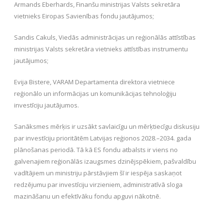
Armands Eberhards, Finanšu ministrijas Valsts sekretāra
vietnieks Eiropas Savienības fondu jautājumos;
Sandis Cakuls, Viedās administrācijas un reģionālās attīstības
ministrijas Valsts sekretāra vietnieks attīstības instrumentu
jautājumos;
Evija Bistere, VARAM Departamenta direktora vietniece
reģionālo un informācijas un komunikācijas tehnoloģiju
investīciju jautājumos.
Sanāksmes mērķis ir uzsākt savlaicīgu un mērķtiecīgu diskusiju
par investīciju prioritātēm Latvijas reģionos 2028.–2034. gada
plānošanas periodā. Tā kā ES fondu atbalsts ir viens no
galvenajiem reģionālās izaugsmes dzinējspēkiem, pašvaldību
vadītājiem un ministriju pārstāvjiem šī ir iespēja saskaņot
redzējumu par investīciju virzieniem, administratīvā sloga
mazināšanu un efektīvāku fondu apguvi nākotnē.