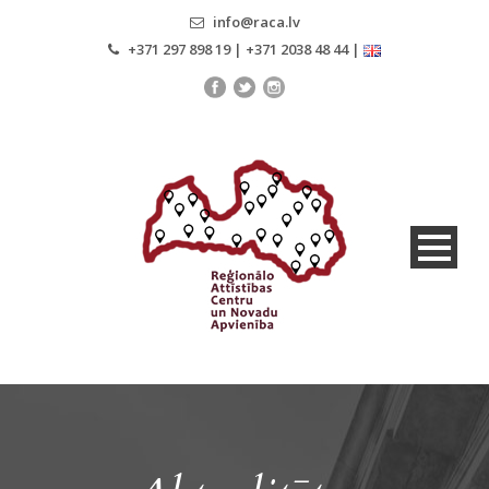
info@raca.lv
+371 297 898 19 | +371 2038 48 44 |