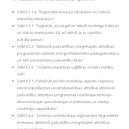
SAM 3.1.1.6. “Reģionālie biznesa inkubatori un radošo
industriju inkubators”;
SAM 5.5.1. “Saglabāt, aizsargāt un attīstīt nozīmīgu kultūras
un dabas mantojumu, kā arī attīstīt ar to saistītos
pakalpojumus”;
SAM 4.2.2. “Atbilstoši pašvaldības integrētajām attīstības
programmām sekmēt energoefektivitātes paaugstināšanu
un AER izmantošanu pašvaldību ēkās”;
SAM 8.1.2. ”Uzlabot vispārējās izglītības iestāžu mācību
vidi”;
SAM 3.3.1.„Palielināt privāto investīciju apjomu reģionos,
veicot ieguldījumus uzņēmējdarbības attīstībai atbilstoši
pašvaldību attīstības programmās noteiktajai teritoriju
ekonomiskajai specializācijai un balstoties uz vietējo
uzņēmēju vajadzībām”;
SAM 5.6.2. “Teritoriju revitalizācija, reģenerējot degradētās
teritorijas atbilstoši pašvaldību integrētajām attīstības