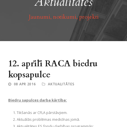
Aktualitātes
Jaunumi, notikumi, projekti
12. aprīlī RACA biedru
kopsapulce
08 APR 2016
AKTUALITĀTES
Biedru sapulces darba kārtība:
Tikšanās ar CFLA pārstāvjiem.
Aktuālās problēmas medicīnas jomā.
Aktualitātes ES fondu darbības programmās: