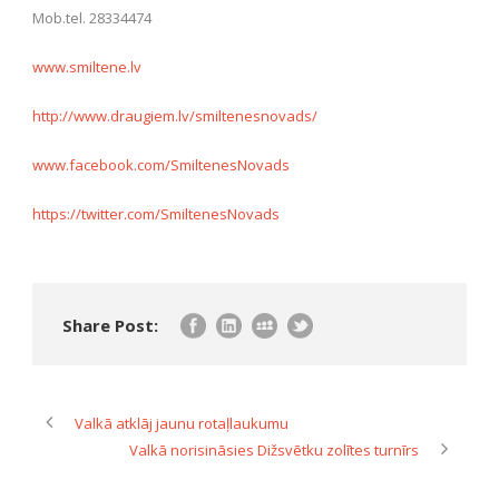
Mob.tel. 28334474
www.smiltene.lv
http://www.draugiem.lv/smiltenesnovads/
www.facebook.com/SmiltenesNovads
https://twitter.com/SmiltenesNovads
Share Post:
Valkā atklāj jaunu rotaļlaukumu
Valkā norisināsies Dižsvētku zolītes turnīrs