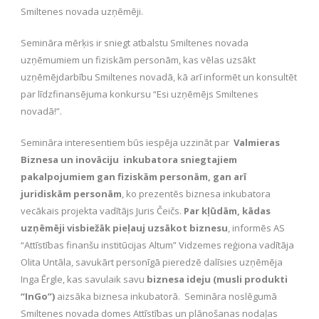
Smiltenes novada uzņēmēji.
Semināra mērķis ir sniegt atbalstu Smiltenes novada
uzņēmumiem un fiziskām personām, kas vēlas uzsākt
uzņēmējdarbību Smiltenes novadā, kā arī informēt un konsultēt
par līdzfinansējuma konkursu “Esi uzņēmējs Smiltenes
novadā!”.
Semināra interesentiem būs iespēja uzzināt par
Valmieras
Biznesa un inovāciju inkubatora sniegtajiem
pakalpojumiem gan fiziskām personām, gan arī
juridiskām personām
, ko prezentēs biznesa inkubatora
vecākais projekta vadītājs Juris Čeičs.
Par kļūdām, kādas
uzņēmēji visbiežāk pieļauj uzsākot biznesu
, informēs AS
“Attīstības finanšu institūcijas Altum” Vidzemes reģiona vadītāja
Olita Untāla, savukārt personīgā pieredzē dalīsies uzņēmēja
Inga Ērgle, kas savulaik savu
biznesa ideju (musli produkti
“InGo”)
aizsāka biznesa inkubatorā. Semināra noslēgumā
Smiltenes novada domes Attīstības un plānošanas nodaļas