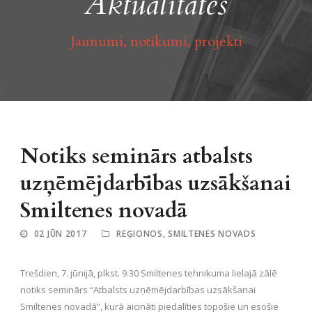
Aktualitātes
Jaunumi, notikumi, projekti
Notiks seminārs atbalsts
uzņēmējdarbības uzsākšanai
Smiltenes novadā
02 JŪN 2017
REĢIONOS
,
SMILTENES NOVADS
Trešdien, 7. jūnijā, plkst. 9.30 Smiltenes tehnikuma lielajā zālē
notiks seminārs “Atbalsts uzņēmējdarbības uzsākšanai
Smiltenes novadā”, kurā aicināti piedalīties topošie un esošie