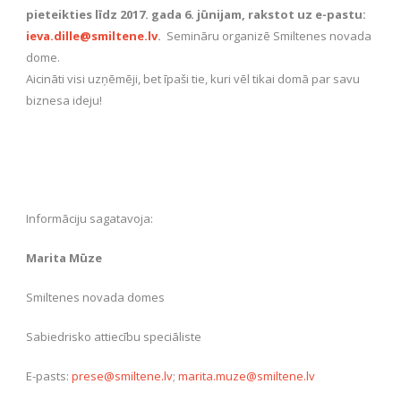
pieteikties līdz 2017. gada 6. jūnijam, rakstot uz e-pastu:
ieva.dille@smiltene.lv
.
Semināru organizē Smiltenes novada
dome.
Aicināti visi uzņēmēji, bet īpaši tie, kuri vēl tikai domā par savu
biznesa ideju!
Informāciju sagatavoja:
Marita Mūze
Smiltenes novada domes
Sabiedrisko attiecību speciāliste
E-pasts:
prese@smiltene.lv
;
marita.muze@smiltene.lv