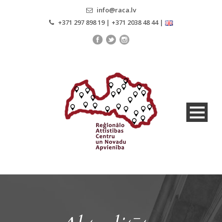
info@raca.lv
+371 297 898 19 | +371 2038 48 44 |