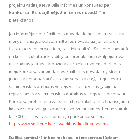
projektu vadītāja Ieva Dille informēs un konsultēs
par
konkursu “Esi uzņēmējs Smiltenes novadā!”
un
pieteikšanos.
Jau informējam par Smiltenes novada domes konkursu, kura
mērķis ir sniegt atbalstu Smiltenes novada uzņēmumu un
fizisko personu projektiem, kas tiek realizēti Smiltenes novadā
un kuru rezultātā tiek radīti jauni produkti un pakalpojumi vai
tiek radītas jaunas darbavietas. Projektu uzņēmējdarbības
ideju konkursā var piedalīties Smiltenes novadā reģistrēta
juridiska persona vai fiziska persona, kas reģistrējusies kā
saimnieciskās darbības veicējs vai kas uzvaras gadījumā
reģistrēsies kā saimnieciskās darbības veicējs vai komersants.
Konkursā pretendenti var saņemt pašvaldības līdzfinansējumu
līdz 80% no iesniegtās projektu izdevumu tāmes, bet ne vairāk
kā 3000 eiro. Vairāk informācija par konkursu šeit:
http://www.smiltene.lv/Pasvaldibas_lidzfinansejums
Dalība seminārā ir bez maksas. Interesentus lūdzam