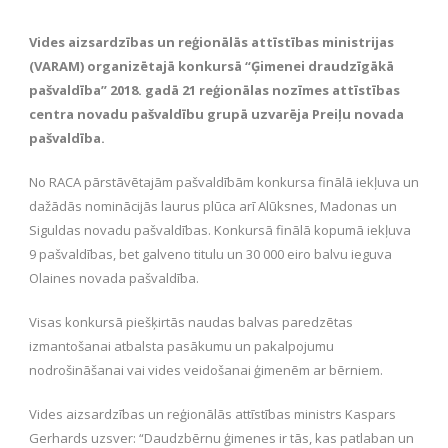
Vides aizsardzības un reģionālās attīstības ministrijas
(VARAM) organizētajā konkursā “Ģimenei draudzīgākā
pašvaldība” 2018. gadā 21 reģionālas nozīmes attīstības
centra novadu pašvaldību grupā uzvarēja Preiļu novada
pašvaldība.
No RACA pārstāvētajām pašvaldībām konkursa finālā iekļuva un
dažādās nominācijās laurus plūca arī Alūksnes, Madonas un
Siguldas novadu pašvaldības. Konkursā finālā kopumā iekļuva
9 pašvaldības, bet galveno titulu un 30 000 eiro balvu ieguva
Olaines novada pašvaldība.
Visas konkursā piešķirtās naudas balvas paredzētas
izmantošanai atbalsta pasākumu un pakalpojumu
nodrošināšanai vai vides veidošanai ģimenēm ar bērniem.
Vides aizsardzības un reģionālās attīstības ministrs Kaspars
Gerhards uzsver: “Daudzbērnu ģimenes ir tās, kas patlaban un