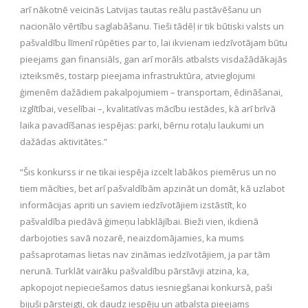
arī nākotnē veicinās Latvijas tautas reālu pastāvēšanu un
nacionālo vērtību saglabāšanu. Tieši tādēļ ir tik būtiski valsts un
pašvaldību līmenī rūpēties par to, lai ikvienam iedzīvotājam būtu
pieejams gan finansiāls, gan arī morāls atbalsts visdažādākajās
izteiksmēs, tostarp pieejama infrastruktūra, atvieglojumi
ģimenēm dažādiem pakalpojumiem – transportam, ēdināšanai,
izglītībai, veselībai –, kvalitatīvas mācību iestādes, kā arī brīvā
laika pavadīšanas iespējas: parki, bērnu rotaļu laukumi un
dažādas aktivitātes.”
“Šis konkurss ir ne tikai iespēja izcelt labākos piemērus un no
tiem mācīties, bet arī pašvaldībām apzināt un domāt, kā uzlabot
informācijas apriti un saviem iedzīvotājiem izstāstīt, ko
pašvaldība piedāvā ģimeņu labklājībai. Bieži vien, ikdienā
darbojoties savā nozarē, neaizdomājamies, ka mums
pašsaprotamas lietas nav zināmas iedzīvotājiem, ja par tām
nerunā. Turklāt vairāku pašvaldību pārstāvji atzina, ka,
apkopojot nepieciešamos datus iesniegšanai konkursā, paši
bijuši pārsteigti, cik daudz iespēju un atbalsta pieejams