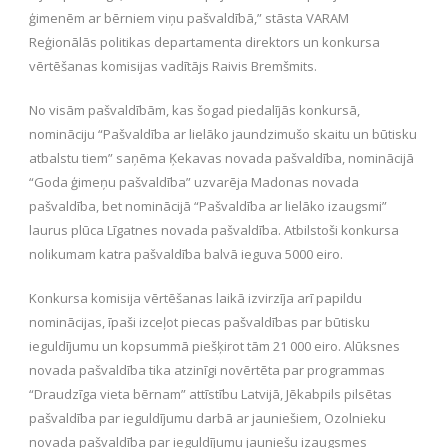
ģimenēm ar bērniem viņu pašvaldībā,” stāsta VARAM
Reģionālās politikas departamenta direktors un konkursa
vērtēšanas komisijas vadītājs Raivis Bremšmits.
No visām pašvaldībām, kas šogad piedalījās konkursā,
nomināciju “Pašvaldība ar lielāko jaundzimušo skaitu un būtisku
atbalstu tiem” saņēma Ķekavas novada pašvaldība, nominācijā
“Goda ģimeņu pašvaldība” uzvarēja Madonas novada
pašvaldība, bet nominācijā “Pašvaldība ar lielāko izaugsmi”
laurus plūca Līgatnes novada pašvaldība. Atbilstoši konkursa
nolikumam katra pašvaldība balvā ieguva 5000 eiro.
Konkursa komisija vērtēšanas laikā izvirzīja arī papildu
nominācijas, īpaši izceļot piecas pašvaldības par būtisku
ieguldījumu un kopsummā piešķirot tām 21 000 eiro. Alūksnes
novada pašvaldība tika atzinīgi novērtēta par programmas
“Draudzīga vieta bērnam” attīstību Latvijā, Jēkabpils pilsētas
pašvaldība par ieguldījumu darbā ar jauniešiem, Ozolnieku
novada pašvaldība par ieguldījumu jauniešu izaugsmes