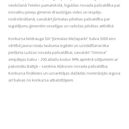
veidošanā Teteles pamatskolā, Siguldas novada pašvaldība par
inovatīvu pieeju ģimenei draudzīgas vides un iespēju
nodrošināšanā, savukārt Jūrmalas pilsētas pašvaldība par
ieguldījumu ģimenēm veselīgas un radošas pilsētas attīstībā.
Konkursa lieldrauga SIA “Jūrmalas Mežaparki” balva 3000 eiro
vērtībā jauna rotaļu laukuma iegādei un uzstādīšanai tika
piešķirta Ludzas novada pašvaldībai, savukārt “Omniva”
simpātijas balvu – 200 atlaižu kodus 99% apmērā sūtījumiem ar
pakomātu Baltijā – saņēma Alūksnes novada pašvaldība.
Konkursa finālistes un uzvarētājas dažādās nominācijās ieguva
arī balvas no konkursa atbalstītājiem.