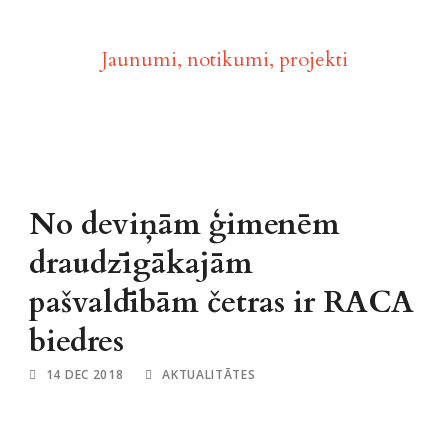
Aktualitātes
Jaunumi, notikumi, projekti
No deviņām ģimenēm
draudzīgākajām
pašvaldībām četras ir RACA
biedres
14 DEC 2018
AKTUALITĀTES