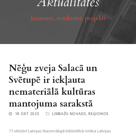
Aktualitātes
Jaunumi, notikumi, projekti
Nēģu zveja Salacā un
Svētupē ir iekļauta
nemateriālā kultūras
mantojuma sarakstā
18 OKT 2025
LIMBAŽU NOVADS
,
REĢIONOS
17.oktobrī Latvijas Nacionālajā bibliotēkā notika Latvijas