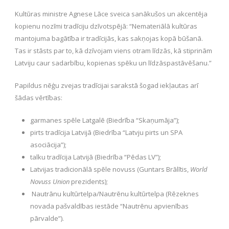
Kultūras ministre Agnese Lāce sveica sanākušos un akcentēja
kopienu nozīmi tradīciju dzīvotspējā: “Nemateriālā kultūras
mantojuma bagātība ir tradīcijās, kas sakņojas kopā būšanā.
Tas ir stāsts par to, kā dzīvojam viens otram līdzās, kā stiprinām
Latviju caur sadarbību, kopienas spēku un līdzāspastāvēšanu.”
Papildus nēģu zvejas tradīcijai sarakstā šogad iekļautas arī
šādas vērtības:
garmanes spēle Latgalē (Biedrība “Skaņumāja”);
pirts tradīcija Latvijā (Biedrība “Latvju pirts un SPA
asociācija”);
talku tradīcija Latvijā (Biedrība “Pēdas LV”);
Latvijas tradicionālā spēle novuss (Guntars Brālītis,
World
Novuss Union
prezidents);
Nautrānu kultūrtelpa/Nautrēnu kultūrtelpa (Rēzeknes
novada pašvaldības iestāde “Nautrēnu apvienības
pārvalde”).