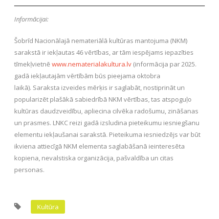
Informācijai:
Šobrīd Nacionālajā nemateriālā kultūras mantojuma (NKM)
sarakstā ir iekļautas 46 vērtības, ar tām iespējams iepazīties
tīmekļvietnē
www.nematerialakultura.lv
(informācija par 2025.
gadā iekļautajām vērtībām būs pieejama oktobra
laikā). Saraksta izveides mērķis ir saglabāt, nostiprināt un
popularizēt plašākā sabiedrībā NKM vērtības, tas atspoguļo
kultūras daudzveidību, apliecina cilvēka radošumu, zināšanas
un prasmes. LNKC reizi gadā izsludina pieteikumu iesniegšanu
elementu iekļaušanai sarakstā. Pieteikuma iesniedzējs var būt
ikviena attiecīgā NKM elementa saglabāšanā ieinteresēta
kopiena, nevalstiska organizācija, pašvaldība un citas
personas.
Kultūra