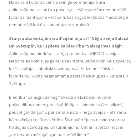
Nacionālā kultūras centra svinīgā ceremonija, kurā
apliecinājuma raksti tika pasniegti sešām jaunām nemateriālā
kultūras mantojuma vērtībām, kas šogad iekļautas Nacionālajā
nemateriālā kultūras mantojuma sarakstā.
Starp apbalvotajām tradīcijām bija arī “Nēģu zveja Salacā
un Svētupē”, kuru pieteica biedrība “Salacgrīvas nēģi”.
Apliecinājumu biedrībai svinīgi pasniedza UNESCO Latvijas
Nacionālās komisijas ģenerālsekretāre Baiba Moļņika, uzsverot,
ka šī tradīcija simboliski savienojas ar Vidzemes lībisko
kultūrtelpu, kuras neatņemama sastāvdaļa ir upes – Salaca un
Svētupe.
Biedrību “Salacgrīvas nēģi” sveica arī Limbažu novada
pašvaldības domes priekšsēdētājas 1. vietnieks Ģirts Vilciņš,
paužot gandarījumu par senā amata – nēģu zvejas – atzīšanu
kā nozīmīgu kultūras vērtību. Šis novērtējums ne vien stiprina
tradīcijas dzīvotspēju un turpinājumu, bet arī izceļ tās nozīmi
gan novada mērogā, gan nacionālā līmenī.