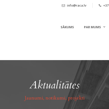
info@raca.lv
+371
SĀKUMS
PAR MUMS
Aktualitātes
Jaunumi, notikumi, projekti