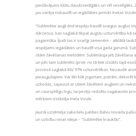
piedāvājums kļūtu daudzveidīgāks un vēl veselīgāks. 
jau varēja nobaudīt un iegādāties pirmās Inetas Vizu
“Sublimētie augļi dod iespēju baudīt svaigus augļus v
dārzeņus, kas saglabā tikpat augstu uzturvērtību kā s
pagarināta. Īpaši tas ir svarīgi zemenēm – atklātā laukā
iespējams iegādāties un baudīt visa gada garumā. Subli
citām žāvēšanas metodēm. Sublimācija jeb žāvēšana au
un pēc tam sublimēts (proti- no tā tiek izsūkts tajā esoša
procesā saglabā līdz 97% uzturvērtības. Nezaudē arom
pieaugušajiem. Var likt klāt jogurtam, putrām, dekorēt
uzkodas, sajaucot ar citiem žāvētiem augļiem un riekst
un caurspīdīgu logu, lai pircējs redzētu sagatavoto pr
mērķiem izstāstīja Ineta Vizule.
Jaunā uzņēmēja saka lielu paldies Balvu novada pašva
un uzticību viņas idejai – “Sublimētie kraukšķi”.