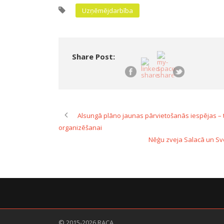
Uzņēmējdarbība
Share Post:
Alsungā plāno jaunas pārvietošanās iespējas – 
organizēšanai
Nēģu zveja Salacā un Sv
© 2015-2026 RACA