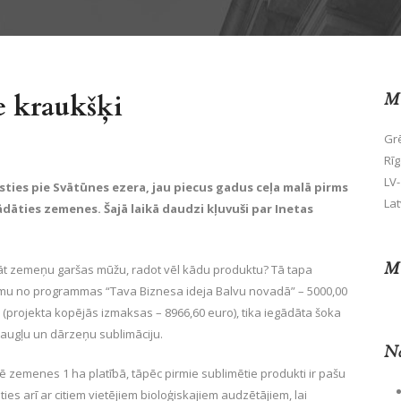
e kraukšķi
Mū
Grē
Rīg
LV-
sties pie Svātūnes ezera, jau piecus gadus ceļa malā pirms
Lat
dāties zemenes. Šajā laikā daudzi kļuvuši par Inetas
Mū
āt zemeņu garšas mūžu, radot vēl kādu produktu? Tā tapa
umu no programmas “Tava Biznesa ideja Balvu novadā” – 5000,00
 (projekta kopējās izmaksas – 8966,60 euro), tika iegādāta šoka
, augļu un dārzeņu sublimāciju.
No
 zemenes 1 ha platībā, tāpēc pirmie sublimētie produkti ir pašu
 arī ar citiem vietējiem bioloģiskajiem audzētājiem, lai