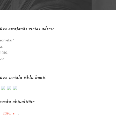
su atrašanās vietas adrese
cinieku 1
a,
1050,
via
su sociālo tīklu konti
vadu aktualitāte
2026. jan.
: