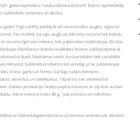
2025. gada septembra “Lauku labuma tirdziņā” Balvos apmeklētāji
les sublimētās zemenes un ābolus.
isu gadu! Tirgū varēšu piedāvāt arī nesezonālos augļus, ogas un
ezonā. Tas nozīmē, ka ogu, augļu un dārzeņu sezona tiek būtiski
 to sezona ilgst vien mēnesi, bet, pateicoties sublimācijai, tās būs
mācijas žāvēšana ir būtisks kvalitātes lēciens salīdzinājumā ar
kstumā ir īpašs žāvēšanas veids, kurā produkts tiek sasaldēts
is mitrums). Sublimēti produkti ir ļoti veselīgi, jo tie sublimācijas
ātu, krāsu, garšu un formu. Garšīgs našķis bērniem,
 kūkas, desertus un saldējumus. Tāpat tos var izmantot kā
iem. Gatavo produkciju fasēju papīra maisiņos ar zip-lock aizdari
oduktu. Viena maisiņa svars 80 g.,” par procesu un nākotnes
ldībai un Ziemeļlatgales Biznesa un tūrisma centram par atbalstu