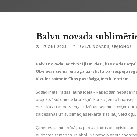
Balvu novada sublimēti
17 OKT 2025
BALVU NOVADS
,
REĢIONOS
Balvu novada iedzīvotāji un viesi, kas dodas atpū
Obeļevas ciema ierauga uzrakstu par iespēju iegā
Vizules saimniecības pastāvīgajiem klientiem.
Šogad Inetai radās jauna ideja – kāpēc gan nepagarin
projekts “Sublimētie kraukšņi”. Par saņemto finansēj
euro, kā arī ar personīgo līdzfinansējumu 3966,60 euro
saldēšanas un sublimācijas iekārta, kas ļauj veikt ogu
Ģimenes saimniecībā jau piecus gadus bioloģiski audzē
audzētās zemenes un āboli. Nākotnē plānots sadarboties