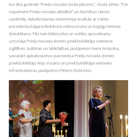
kur tika godināti “Preiļu novada Goda pilsonis”, Goda zīmes “Par
nopelniem Preiļu novada attīstībā” un Atzinības rakstu
saņēmēji. Apbalvošanas ceremonija iesākās ar Valsts
prezidenta Edgara Rinkēviča videouzrunu un kopīgu himnas
dziedāšanu. Pēc tam klātesošos ar svētku apsveikumu
uzrunāja Preiļu novada domes priekšsēdētāja vietniece
izglītības, kultūras un labklājības jautājumos Ineta Anspoka,
savukārt apbalvojumus pasniedza Preiļu novada domes
priekšsēdētājs Ārijs Vucāns un priekšsēdētāja vietnieks
infrastruktūras jautājumos Pēteris Rožinskis.