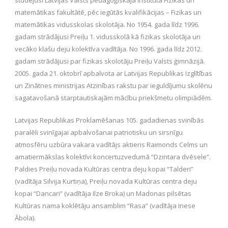
matemātikas fakultātē, pēc iegūtās kvalifikācijas – Fizikas un
matemātikas vidusskolas skolotāja. No 1954. gada līdz 1996.
gadam strādājusi Preiļu 1. vidusskolā kā fizikas skolotāja un
vecāko klašu deju kolektīva vadītāja. No 1996. gada līdz 2012.
gadam strādājusi par fizikas skolotāju Preiļu Valsts ģimnāzijā.
2005. gada 21. oktobrī apbalvota ar Latvijas Republikas Izglītības
un Zinātnes ministrijas Atzinības rakstu par ieguldījumu skolēnu
sagatavošanā starptautiskajām mācību priekšmetu olimpiādēm.
Latvijas Republikas Proklamēšanas 105. gadadienas svinībās
paralēli svinīgajai apbalvošanai patriotisku un sirsnīgu
atmosfēru uzbūra vakara vadītājs aktieris Raimonds Celms un
amatiermākslas kolektīvi koncertuzvedumā “Dzintara dvēsele”.
Paldies Preiļu novada Kultūras centra deju kopai “Talderi”
(vadītāja Silvija Kurtiņa), Preiļu novada Kultūras centra deju
kopai “Dancari” (vadītāja Ilze Broka) un Madonas pilsētas
Kultūras nama koklētāju ansamblim “Rasa” (vadītāja Inese
Ābola).