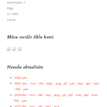
Grēcinieku 1
Rīga,
LV-1050,
Latvia
Mūsu sociālo tīklu konti
Novadu aktualitāte
2026. jan.
:
2025. dec.
:
nov.
:
okt.
:
sept.
:
aug.
:
jūl.
:
jun.
:
mai.
:
apr.
:
mar.
:
feb.
:
jan.
2024.dec.
:
nov.
:
okt.
:
sep.
:
aug.
:
jul.
:
jun.
:
mai.
:
apr.
:
mar.
:
feb.
:
jan.
:
2023.dec.
:
nov.
:
okt.
:
sep.
:
aug.