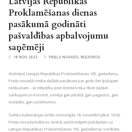
Latvijas Republikas
Proklamēšanas dienas
pasākumā godināti
pašvaldības apbalvojumu
saņēmēji
18 NOV 2023
PREIĻU NOVADS
,
REĢIONOS
Atzīmējot Latvijas Republikas Proklamēšanas 105. gadadienu,
Preiļu novadā notika dažādi pasākumi par godu šim īpašajam
notikumam – ar mīlestību pret dzimteni tika rīkoti dažādi
sarīkojumi un koncerti, svinēja gan pilsētā, gan pagastos, gan
iestādēs, gan uzņēmumos.
Svētku kulminācijas brīdis norisinājās 18. novembrī plkst. 19.00
Preiļu novada Kultūras centrā, iedzīvotājiem pulcējoties uz
Latvijas Republikas Proklamēšanas 105. gadadienas svinībām,