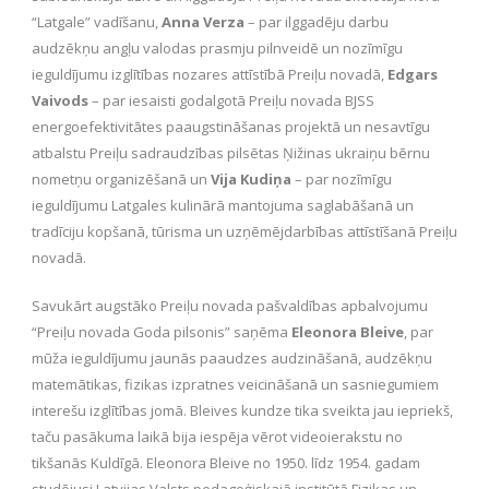
“Latgale” vadīšanu,
Anna Verza
– par ilggadēju darbu
audzēkņu angļu valodas prasmju pilnveidē un nozīmīgu
ieguldījumu izglītības nozares attīstībā Preiļu novadā,
Edgars
Vaivods
– par iesaisti godalgotā Preiļu novada BJSS
energoefektivitātes paaugstināšanas projektā un nesavtīgu
atbalstu Preiļu sadraudzības pilsētas Ņižinas ukraiņu bērnu
nometņu organizēšanā un
Vija Kudiņa
– par nozīmīgu
ieguldījumu Latgales kulinārā mantojuma saglabāšanā un
tradīciju kopšanā, tūrisma un uzņēmējdarbības attīstīšanā Preiļu
novadā.
Savukārt augstāko Preiļu novada pašvaldības apbalvojumu
“Preiļu novada Goda pilsonis” saņēma
Eleonora Bleive
, par
mūža ieguldījumu jaunās paaudzes audzināšanā, audzēkņu
matemātikas, fizikas izpratnes veicināšanā un sasniegumiem
interešu izglītības jomā. Bleives kundze tika sveikta jau iepriekš,
taču pasākuma laikā bija iespēja vērot videoierakstu no
tikšanās Kuldīgā. Eleonora Bleive no 1950. līdz 1954. gadam
studējusi Latvijas Valsts pedagoģiskajā institūtā Fizikas un