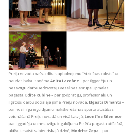
Preiļu novada pašvaldības apbalvojumu “Atzinības raksts” un
naudas balvu saņēma
Anita Lazdāne
– par ilggadēju un
nesavtīgu darbu iedzīvotāju veselības aprūpē Upmalas
pagastā,
Edīte Rubine
– par godprātīgu, profesionālu un
ilgstošu darbu sociālajā jomā Preiļu novadā,
Elgasts Dimants
–
par nozīmīgu ieguldījumu makšķerēšanas sporta attīstības
veicināšanā Preiļu novadā un visā Latvijā,
Leontīna Sileniece
–
par ilggadēju un nesavtīgu ieguldījumu Pelēču pagasta attīstībā,
aktīvu iesaisti sabiedriskajā dzīvē,
Modrīte Zepa
– par