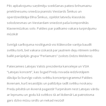
Pēc apbalvojumu saņēmēju sveikšanas patiesi brīnumainu
priekšnesumu sniedza pianists Viestards Šimkus un
operdziedātāja Elīna Šimkus, izpildot latviešu klasiskās
solodziesmas un Viestardam sniedzot paša komponētās
klaviermūzikas solo. Paldies par patīkamo vakara turpinājumu
mūzikā!
Svinīgā sarīkojuma noslēgumā visi klātesošie varēja baudīt
svētku torti, bet vakara izskaņā par jautriem deju ritmiem svētku
ballē parūpējās grupa “Perlamutrs” (solists Didzis Melderis).
Pateicamies Latvijas Valsts prezidenta kancelejai un VSIA
“Latvijas koncerti”, kas šogad Preiļu novada iedzīvotājiem
dāvāja šo burvīgo valsts svētku koncertprogrammu! Paldies
ikvienam, kurš iesaistījās un palīdzēja radīt svētku noskaņu
Preiļu pilsētā un ikvienā pagastā! Turpināsim nest Latvijas vārdu
ar lepnumu un godu kā svētkos tā arī ikdienā! Lai patriotisma
gars dzīvo mūsu sirdīs un nekad nezūd!