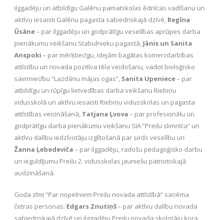
ilggadēju un atbildīgu Galēnu pamatskolas ēdnīcas vadīšanu un
aktīvu iesaisti Galēnu pagasta sabiedriskajā dzīvē,
Regīna
Ūsāne
– par ilggadēju un godprātīgu veselības aprūpes darba
pienākumu veikšanu Stabulnieku pagastā,
Jānis un Sanita
Anspoki
– par mērķtiecīgu, idejām bagātas komercdarbības
attīstību un novada pozitīva tēla veidošanu, vadot bioloģisko
saimniecību “Lazdānu mājas ogas”,
Sanita Upeniece
– par
atbildīgu un rūpīgu lietvedības darba veikšanu Riebiņu
vidusskolā un aktīvu iesaisti Riebiņu vidusskolas un pagasta
attīstības veicināšanā,
Tatjana Ļvova
– par profesionālu un
godprātīgu darba pienākumu veikšanu SIA “Preiļu slimnīca” un
aktīvu dalību iedzīvotāju izglītošanā par sirds veselību un
Žanna Ļebedeviča
– par ilggadēju, radošu pedagoģisko darbu
un ieguldījumu Preiļu 2. vidusskolas jauniešu patriotiskajā
audzināšanā.
Goda zīmi “Par nopelniem Preiļu novada attīstībā” saņēma
četras personas:
Edgars Znutiņš
– par aktīvu dalību novada
sabiedriskajā dzīvē un ilggadēju Preiļu novada skolotāju kora