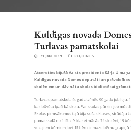
Kuldīgas novada Domes 
Turlavas pamatskolai
21 JAN 2019
REĢIONOS
Atceroties bijušā Valsts prezidenta Kārļa Ulmaņa 
Kuldīgas novada Domes deputāti un pašvaldības da
skolēniem un dāvinātu skolas bibliotēkai grāmat
Turlavas pamatskola šogad atzīmēs 90 gadu jubileju. 19
kas būvēta īpaši kā skola. Par skolas pārzini jeb mūs
Skolas pirmsākumos tajā bija sešas klases, strādāja čet
pamatskolā no 1. līdz 9. klasei mācās 74 skolēni, 19 b
vecajiem bērniem, bet 15 bērni ir mazo bērnu grupiņā 