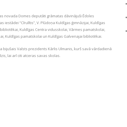
gas novada Domes deputāti grāmatas dāvinājuši Ēdoles
s iestādei “Cīrulītis”, V. Plūdoņa Kuldīgas ģimnāzijai, Kuldīgas
bibliotēkai, Kuldīgas Centra vidusskolai, Vārmes pamatskolai,
ai, Kuldīgas pamatskolai un Kuldīgas Galvenajai bibliotēkai.
a bijušais Valsts prezidents Kārlis Ulmanis, kurš savā vārdadienā
s, lai arī citi atceras savas skolas.