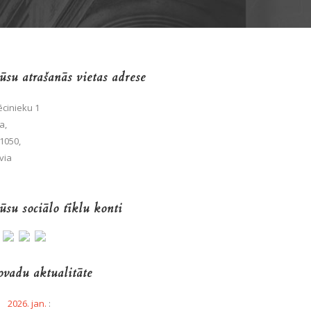
su atrašanās vietas adrese
cinieku 1
a,
1050,
via
su sociālo tīklu konti
vadu aktualitāte
2026. jan.
: