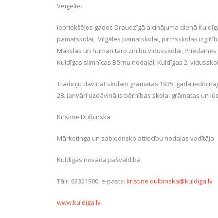
Veigelte.
Iepriekšējos gados Draudzīgā aicinājuma dienā Kuldī
pamatskolai, Vilgāles pamatskolai, pirmsskolas izglītība
Mākslas un humanitāro zinību vidusskolai, Priedaines 
Kuldīgas slimnīcas Bērnu nodaļai, Kuldīgas 2. vidusskol
Tradīciju dāvināt skolām grāmatas 1935. gadā iedibināj
28. janvārī uzdāvinājis bērnības skolai grāmatas un lūdzi
Kristīne Duļbinska
Mārketinga un sabiedrisko attiecību nodaļas vadītāja
Kuldīgas novada pašvaldība
Tālr. 63321900, e-pasts:
kristine.dulbinska@kuldiga.lv
www.kuldiga.lv