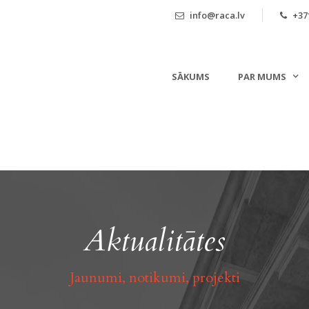
info@raca.lv
+371
SĀKUMS
PAR MUMS
Aktualitātes
Jaunumi, notikumi, projekti