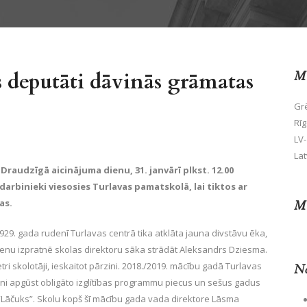
deputāti dāvinās grāmatas
Mū
Grē
Rīg
LV-
Lat
Draudzīgā aicinājuma dienu, 31. janvārī plkst. 12.00
rbinieki viesosies Turlavas pamatskolā, lai tiktos ar
as.
Mū
29. gada rudenī Turlavas centrā tika atklāta jauna divstāvu ēka,
dienu izpratnē skolas direktoru sāka strādāt Aleksandrs Dziesma.
ri skolotāji, ieskaitot pārzini. 2018./2019. mācību gadā Turlavas
No
ērni apgūst obligāto izglītības programmu piecus un sešus gadus
“Lāčuks”. Skolu kopš šī mācību gada vada direktore Lāsma