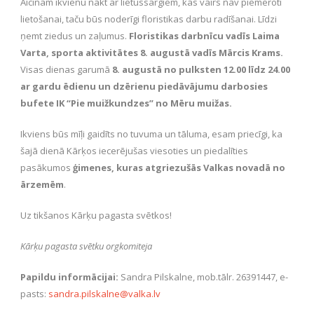
Aicinām ikvienu nākt ar lietussargiem, kas vairs nav piemēroti
lietošanai, taču būs noderīgi floristikas darbu radīšanai. Līdzi
ņemt ziedus un zaļumus.
Floristikas darbnīcu vadīs Laima
Varta, sporta aktivitātes 8. augustā vadīs Mārcis Krams.
Visas dienas garumā
8. augustā no pulksten 12.00 līdz 24.00
ar gardu ēdienu un dzērienu piedāvājumu darbosies
bufete IK “Pie muižkundzes” no Mēru muižas.
Ikviens būs mīļi gaidīts no tuvuma un tāluma, esam priecīgi, ka
šajā dienā Kārķos iecerējušas viesoties un piedalīties
pasākumos
ģimenes, kuras atgriezušās Valkas novadā no
ārzemēm
.
Uz tikšanos Kārķu pagasta svētkos!
Kārķu pagasta svētku orgkomiteja
Papildu informācijai:
Sandra Pilskalne, mob.tālr. 26391447, e-
pasts:
sandra.pilskalne@valka.lv