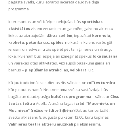
pagasta svētki, kuru ietvaros iecerēta daudzveidīga
programma.
Interesantas un vēl Kārķos nebijušas būs
sportiskas
aktivitātes
visiem vecumiem un gaumēm, galveno akcentu
liekot uz aizraujošām
dārza spēlēm
, iepazīstot
kornhola,
kroketa, petanka u.c. spēles
, no kurām ikviens varēs gūt
ierosmi un iedvesmu tās spēlēt pēc tam ģimenes un draugu
lokā. Ikvienam būs iespēja arī izmēģināt spēkus
loka šaušanā
un vairākās citās aktivitātēs. Aizraujoši pasākumi gaida arī
bērnus –
piepūšamās atrakcijas, velokarti
u.c.
Kā jau tradicionāli sestdienas rīts sāksies
ar zolītes turnīru
Kārķu tautas namā. Neatņemama svētku sastāvdaļa būs
bagāta un daudzpusīga
kultūras programma
– sākot ar
Cēsu
tautas teātra
Ādolfa Alunāna lugas
izrādi “Mucenieks un
Muciniece” (režisore Edīte Siļķēna)
Dabas koncertzālē,
svētku atklāšanu 8. augustā pulksten 12.00, kuru kuplinās
Valmieras teātra aktieru muzikāli priekšnesumi.