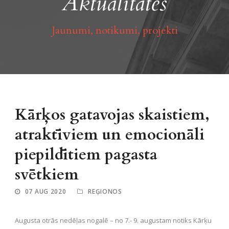
Aktualitātes
Jaunumi, notikumi, projekti
Kārķos gatavojas skaistiem,
atraktīviem un emocionāli
piepildītiem pagasta
svētkiem
07 AUG 2020
REĢIONOS
Augusta otrās nedēļas nogalē – no 7.- 9. augustam notiks Kārķu