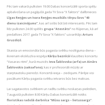
Pēc tam vakarā pulksten 19.00 Dabas koncertzālē sporta spēļu
apbalvošana un pagājušā gada TV šova “X faktors” dalībnieces
Līgas Reņģes un Ivara Reņģes muzikāls tērpu šovs “40
dienu izaicinājums”
, kas arī solās būt ļoti interesants. Pēc tam
līdz pulksten 24.00 spēlēs
grupa “Atestāts”
no Rūjienas, kā arī
piedalīsies 2017. gada TV šova “X faktors” uzvarētājs
Arturs
Gruzdiņš
.
Skaista un emocionāla būs pagasta svētku noslēguma diena –
ikvienam ekskluzīva iespēja
Kārķu baznīcā
klausīties koncertu
“Vasaras ritmi”, kurā muzicēs
Ieva Šablovska (arfa) un Ainārs
Šablovskis (saksafons)
, kas ir profesionāli mūziķi ar
starptautisku pieredzi. Koncertā ieeja – ziedojumi. Pārējie visi
pasākumi Kārķu pagasta svētku ietvaros būs bez maksas.
Lai sagatavotos svētkiem un radītu svētku noskaņas piektdien,
7.augustā pulksten 8.00 Kārķu Dabas koncertzālē notiks
floristikas radošā darbnīca “Mūsu sargs – lietussargs”
.