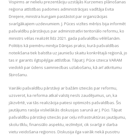
Vispirms ar nelielu prezentāciju uzstājās Kurzemes plānošanas
reģiona attīstības padomes administrācijas vadītāja Evita
Dreijere, ministra kungam pastāstot par organizācijas
svarīgākajiem uzdevumiem. J. Pūces vizītes mērķis bija informēt
pašvaldību pārstāvjus par administratīvi teritoriālo reformu, ko
ministrs vēlas realizēt līdz 2021. gada pašvaldību vēlēšanām.
Politiķis kā piemēru minēja Dānijas praksi, kurā pašvaldības
noteikšana tiek balstīta uz jauniešu skaitu konkrētajā reģionā, jo
tas ir garants ilgtspējīgai attīstībai. Tāpat J. Pūce izteica VARAM
viedokli par ūdens saimniecības uzlabošanu, kā arī atkritumu
šķirošanu.
Vairāki pašvaldību pārstāvji ar bažām izteicās par reformu,
uzsverot, ka reforma atkal valstij nesīs zaudējumus, un, ka
jāizvērtē, vai tās realizācija patiesi optimizēs pašvaldības. Šis
jautājums raisīja vislielākās diskusijas sarunā ar J. Pūci. Tāpat
pašvaldību pārstāvji izteicās par ceļu infrastruktūras jautājumu,
skolu tīklu, finansiālo aspektu, iezīmējot, cik svarīgi ir darba
vietu veidošana reģionos. Diskusija ilga vairāk nekā pusotru