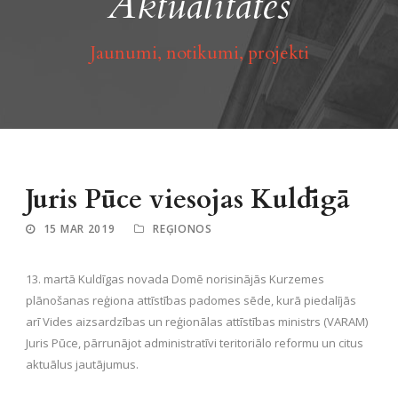
Aktualitātes
Jaunumi, notikumi, projekti
Juris Pūce viesojas Kuldīgā
15 MAR 2019
REĢIONOS
13. martā Kuldīgas novada Domē norisinājās Kurzemes
plānošanas reģiona attīstības padomes sēde, kurā piedalījās
arī Vides aizsardzības un reģionālas attīstības ministrs (VARAM)
Juris Pūce, pārrunājot administratīvi teritoriālo reformu un citus
aktuālus jautājumus.