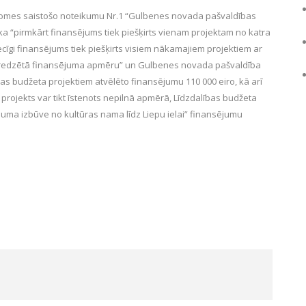
omes saistošo noteikumu Nr.1 “Gulbenes novada pašvaldības
ka “pirmkārt finansējums tiek piešķirts vienam projektam no katra
cīgi finansējums tiek piešķirts visiem nākamajiem projektiem ar
edzētā finansējuma apmēru” un Gulbenes novada pašvaldība
s budžeta projektiem atvēlēto finansējumu 110 000 eiro, kā arī
a projekts var tikt īstenots nepilnā apmērā, Līdzdalības budžeta
juma izbūve no kultūras nama līdz Liepu ielai” finansējumu