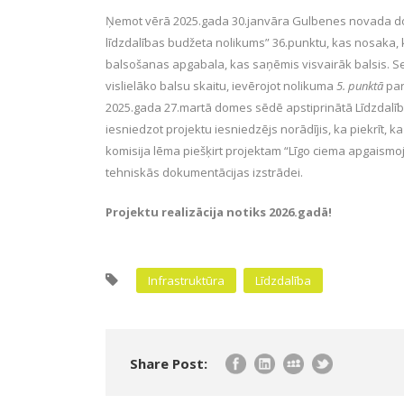
Ņemot vērā 2025.gada 30.janvāra Gulbenes novada d
līdzdalības budžeta nolikums” 36.punktu, kas nosaka, 
balsošanas apgabala, kas saņēmis visvairāk balsis. Se
vislielāko balsu skaitu, ievērojot nolikuma
5. punktā
par
2025.gada 27.martā domes sēdē apstiprinātā Līdzdalība
iesniedzot projektu iesniedzējs norādījis, ka piekrīt, k
komisija lēma piešķirt projektam “Līgo ciema apgaismo
tehniskās dokumentācijas izstrādei.
Projektu realizācija notiks 2026.gadā!
Infrastruktūra
Līdzdalība
Share Post: