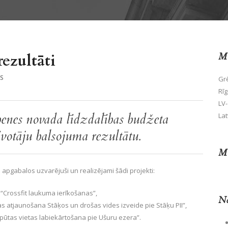
rezultāti
Mū
S
Grē
Rīg
LV-
enes novada līdzdalības budžeta
Lat
īvotāju balsojuma rezultātu.
Mū
apgabalos uzvarējuši un realizējami šādi projekti:
“Crossfit laukuma ierīkošanas”,
No
as atjaunošana Stāķos un drošas vides izveide pie Stāķu PII”,
pūtas vietas labiekārtošana pie Ušuru ezera”.