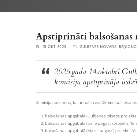
Apstiprināti balsošanas 
15 OKT 2025
GULBENES NOVADS
,
REĢIONO
2025.gada 14.oktobrī Gulb
komisija apstiprināja iedz
Komisija apstiprina, ka ar balsu vairākumu balsošanas 
balsošanas apgabalā (Gulbenes pilsētā) projekts 
balsošanas apgabalā (Lielie pagasti) projekts “Iel
balsošanas apgabalā (Mazie pagasti) projekts “At