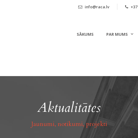
info@raca.lv
+371
SĀKUMS
PAR MUMS
Aktualitātes
Jaunumi, notikumi, projekti