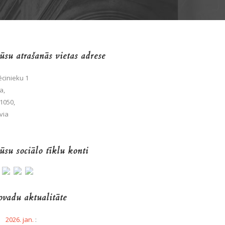
su atrašanās vietas adrese
cinieku 1
a,
1050,
via
su sociālo tīklu konti
vadu aktualitāte
2026. jan.
: