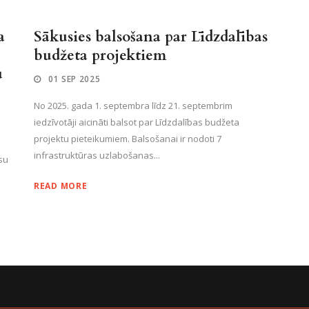
a
Sākusies balsošana par Līdzdalības
budžeta projektiem
u
01 SEP 2025
No 2025. gada 1. septembra līdz 21. septembrim
iedzīvotāji aicināti balsot par Līdzdalības budžeta
projektu pieteikumiem. Balsošanai ir nodoti 7
infrastruktūras uzlabošanas...
su
READ MORE