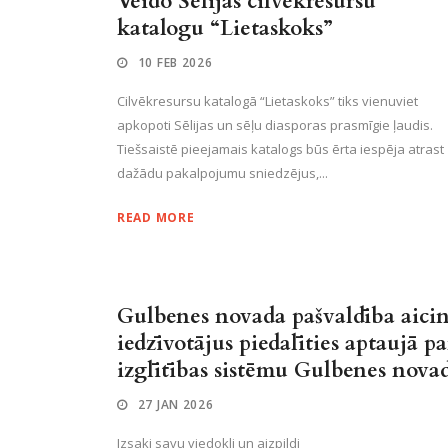
Veido Sēlijas cilvēkresursu
katalogu “Lietaskoks”
10 FEB 2026
Cilvēkresursu katalogā “Lietaskoks” tiks vienuviet
apkopoti Sēlijas un sēļu diasporas prasmīgie ļaudis.
Tiešsaistē pieejamais katalogs būs ērta iespēja atrast
dažādu pakalpojumu sniedzējus,...
READ MORE
Gulbenes novada pašvaldība aici
iedzīvotājus piedalīties aptaujā pa
izglītības sistēmu Gulbenes nova
27 JAN 2026
Izsaki savu viedokli un aizpildi