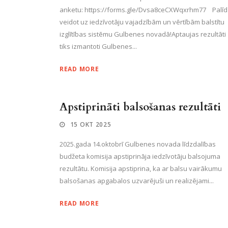
anketu: https://forms.gle/Dvsa8ceCXWqxrhm77 Palīd
veidot uz iedzīvotāju vajadzībām un vērtībām balstītu
izglītības sistēmu Gulbenes novadā!Aptaujas rezultāti
tiks izmantoti Gulbenes...
READ MORE
Apstiprināti balsošanas rezultāti
15 OKT 2025
2025.gada 14.oktobrī Gulbenes novada līdzdalības
budžeta komisija apstiprināja iedzīvotāju balsojuma
rezultātu. Komisija apstiprina, ka ar balsu vairākumu
balsošanas apgabalos uzvarējuši un realizējami...
READ MORE