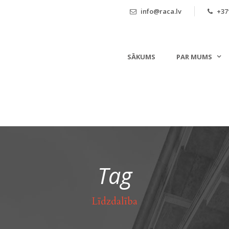
info@raca.lv
+371
SĀKUMS
PAR MUMS
Tag
Līdzdalība