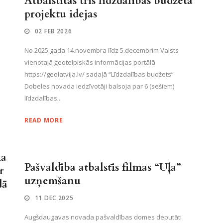
Atbalstītas trīs līdzdalības budžeta
projektu idejas
02 FEB 2026
No 2025.gada 14.novembra līdz 5.decembrim Valsts
vienotajā ģeotelpiskās informācijas portālā
https://geolatvija.lv/ sadaļā “Līdzdalības budžets”
Dobeles novada iedzīvotāji balsoja par 6 (sešiem)
līdzdalības...
READ MORE
na
Pašvaldība atbalstīs filmas “Uļa”
r
uzņemšanu
dā
11 DEC 2025
Augšdaugavas novada pašvaldības domes deputāti