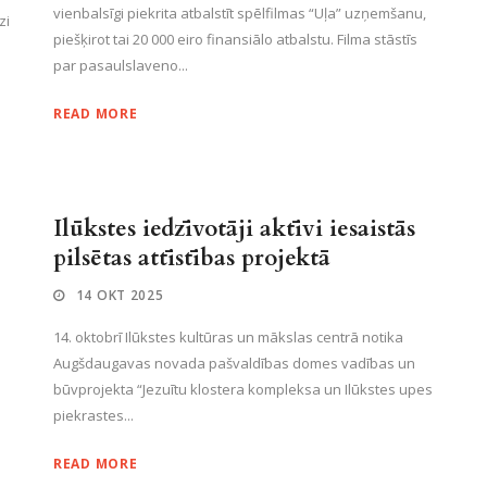
vienbalsīgi piekrita atbalstīt spēlfilmas “Uļa” uzņemšanu,
zi
piešķirot tai 20 000 eiro finansiālo atbalstu. Filma stāstīs
par pasaulslaveno...
READ MORE
Ilūkstes iedzīvotāji aktīvi iesaistās
pilsētas attīstības projektā
14 OKT 2025
14. oktobrī Ilūkstes kultūras un mākslas centrā notika
Augšdaugavas novada pašvaldības domes vadības un
būvprojekta “Jezuītu klostera kompleksa un Ilūkstes upes
piekrastes...
READ MORE