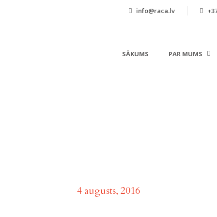
info@raca.lv
+37
SĀKUMS
PAR MUMS
Day
4 augusts, 2016