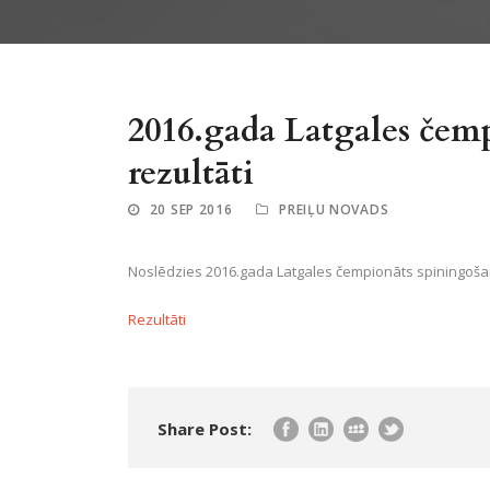
2016.gada Latgales čem
rezultāti
20 SEP 2016
PREIĻU NOVADS
Noslēdzies 2016.gada Latgales čempionāts spiningoša
Rezultāti
Share Post: