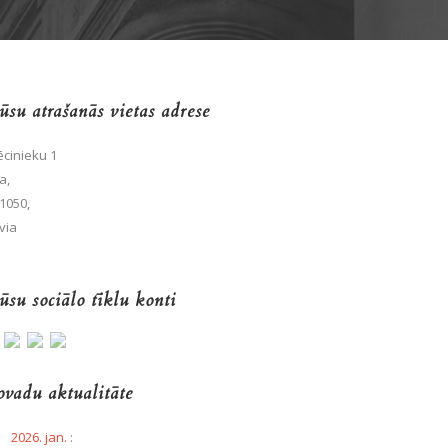
su atrašanās vietas adrese
cinieku 1
a,
1050,
via
su sociālo tīklu konti
vadu aktualitāte
2026. jan.
: