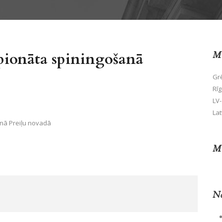
pionāta spiningošanā
Mū
Grē
Rīg
LV-
Lat
nā Preiļu novadā
Mū
No