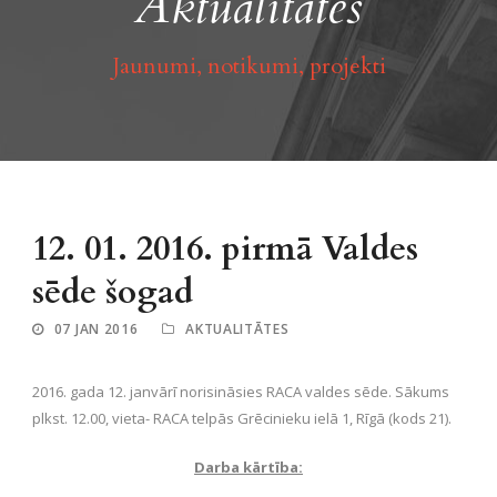
Aktualitātes
Jaunumi, notikumi, projekti
12. 01. 2016. pirmā Valdes
sēde šogad
07 JAN 2016
AKTUALITĀTES
2016. gada 12. janvārī norisināsies RACA valdes sēde. Sākums
plkst. 12.00, vieta- RACA telpās Grēcinieku ielā 1, Rīgā (kods 21).
Darba kārtība: