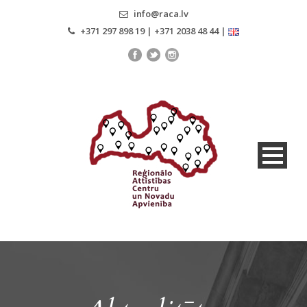
info@raca.lv
+371 297 898 19 | +371 2038 48 44 |