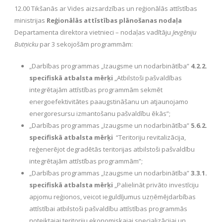
12.00 Tikšanās ar Vides aizsardzības un reģionālās attīstības
ministrijas
Reģionālās attīstības plānošanas nodaļa
Departamenta direktora vietnieci – nodaļas vadītāju
Jevgēniju
Butņicku
par 3 sekojošām programmām:
„Darbības programmas „Izaugsme un nodarbinātība”
4.2.2.
specifiskā atbalsta mērķi
„Atbilstoši pašvaldības
integrētajām attīstības programmām sekmēt
energoefektivitātes paaugstināšanu un atjaunojamo
energoresursu izmantošanu pašvaldību ēkās”;
„Darbības programmas „Izaugsme un nodarbinātība”
5.6.2.
specifiskā atbalsta mērķi
“Teritoriju revitalizācija,
reģenerējot degradētās teritorijas atbilstoši pašvaldību
integrētajām attīstības programmām”;
„Darbības programmas „Izaugsme un nodarbinātība”
3.3.1.
specifiskā atbalsta mērķi
„Palielināt privāto investīciju
apjomu reģionos, veicot ieguldījumus uzņēmējdarbības
attīstībai atbilstoši pašvaldību attīstības programmās
noteiktajai teritoriju ekonomiskajai specializācijai un