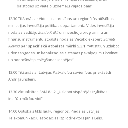
balstoties uz vietējo uzņēmēju vajadzībām”.
12.30 Tikšanās ar Vides aizsardzības un reģionālās attīstības
ministrijas Investīciju politikas departamenta Vides investīciju
nodaļas vadītāju
Zandu Krūkli
un Investīciju programmu un
finanšu instrumentu atbalsta nodaļas Vecāko eksperti
Sarmīti
Kļaviņu
par
specifiskā atbalsta mērķi 5.3.1.
“Attīstīt un uzlabot
ūdensapgādes un kanalizācijas sistēmas pakalpojumu kvalitāti
un nodrošināt pieslēgšanas iespējas”.
13.00 Tikšanās ar Latvijas Pašvaldību savienības priekšsēdi
Andri Jaunsleini.
13.30 Aktualitātes SAM 8.1.2. „Uzlabot vispārējās izglītības
iestāžu mācību vidi”.
14.00 Optiskais tīkls lauku reģionos. Piedalās Latvijas
Telekomunikāciju asociācijas izpilddirektors Jānis Lelis.