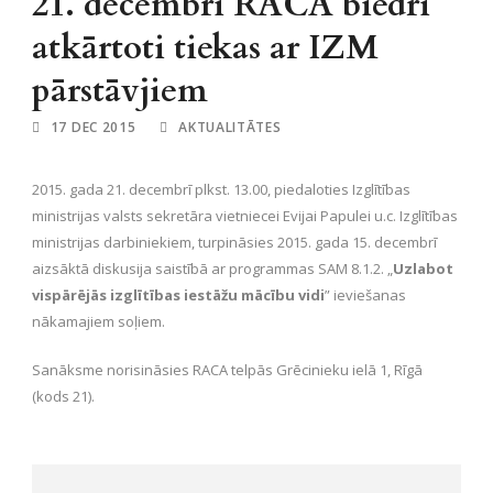
21. decembrī RACA biedri
atkārtoti tiekas ar IZM
pārstāvjiem
17 DEC 2015
AKTUALITĀTES
2015. gada 21. decembrī plkst. 13.00, piedaloties Izglītības
ministrijas valsts sekretāra vietniecei Evijai Papulei u.c. Izglītības
ministrijas darbiniekiem, turpināsies 2015. gada 15. decembrī
aizsāktā diskusija saistībā ar programmas SAM 8.1.2. „
Uzlabot
vispārējās izglītības iestāžu mācību vidi
” ieviešanas
nākamajiem soļiem.
Sanāksme norisināsies RACA telpās Grēcinieku ielā 1, Rīgā
(kods 21).