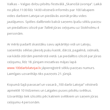
Valkas – Valgas dvīņu pilsētu festivālā „Skanošā Livonija”. Laikā
no plkst.11:00 līdz 14:00 vēstneši informēs par 100 labajiem
vides darbiem Latvijai un piedāvās asināt prātu vides
jautājumos. Spēles dalībnieki balvā saņems īpašu sēklu paciņu
un piedalīsies izlozē par
Tallink
jūras ceļojumu uz Stokholmu 4
personām.
Ar mērķi padarīt skaistāku savu apkārtējo vidi un Latviju,
saņemtās sēklas jāiesēj puķu kastē, dārzā, pagalmā, ceļmalā,
vai kādā citā tām piemērotā vietā. Lai piedalītos izlozē par jūras
ceļojumu, līdz 18. jūnijam iniciatīvas mājas lapā
www.100darbilatvijai.lv
jāpiereģistrē sēklu paciņas numurs.
Laimīgais uzvarētājs tiks paziņots 21. jūnijā.
Kopumā šajā pavasarī un vasarā „100 darbi Latvijai” vēstneši
apmeklē 10 Vidzemes un Latgales puses pilsētu svētkus.
Uzvarētājs tiek izlozēts pēc katriem svētkiem un saņem jūras
ceļojumu 4 personām.