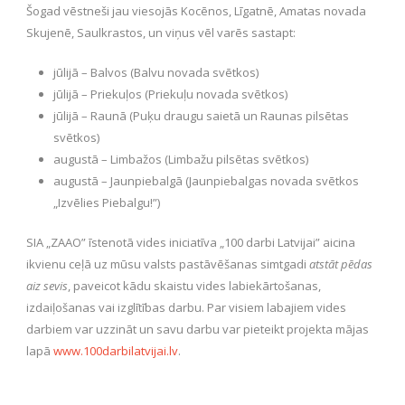
Šogad vēstneši jau viesojās Kocēnos, Līgatnē, Amatas novada
Skujenē, Saulkrastos, un viņus vēl varēs sastapt:
jūlijā – Balvos (Balvu novada svētkos)
jūlijā – Priekuļos (Priekuļu novada svētkos)
jūlijā – Raunā (Puķu draugu saietā un Raunas pilsētas
svētkos)
augustā – Limbažos (Limbažu pilsētas svētkos)
augustā – Jaunpiebalgā (Jaunpiebalgas novada svētkos
„Izvēlies Piebalgu!”)
SIA „ZAAO” īstenotā vides iniciatīva „100 darbi Latvijai” aicina
ikvienu ceļā uz mūsu valsts pastāvēšanas simtgadi
atstāt pēdas
aiz sevis
, paveicot kādu skaistu vides labiekārtošanas,
izdaiļošanas vai izglītības darbu. Par visiem labajiem vides
darbiem var uzzināt un savu darbu var pieteikt projekta mājas
lapā
www.100darbilatvijai.lv
.