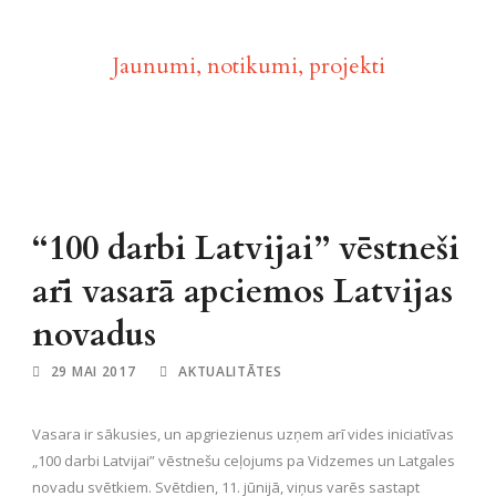
Aktualitātes
Jaunumi, notikumi, projekti
“100 darbi Latvijai” vēstneši
arī vasarā apciemos Latvijas
novadus
29 MAI 2017
AKTUALITĀTES
Vasara ir sākusies, un apgriezienus uzņem arī vides iniciatīvas
„100 darbi Latvijai” vēstnešu ceļojums pa Vidzemes un Latgales
novadu svētkiem. Svētdien, 11. jūnijā, viņus varēs sastapt