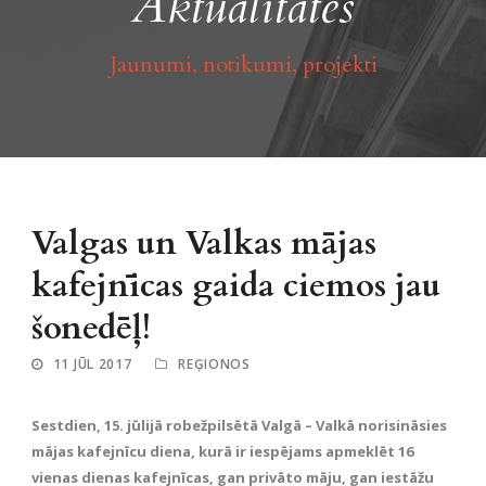
Aktualitātes
Jaunumi, notikumi, projekti
Valgas un Valkas mājas
kafejnīcas gaida ciemos jau
šonedēļ!
11 JŪL 2017
REĢIONOS
Sestdien, 15. jūlijā robežpilsētā Valgā – Valkā norisināsies
mājas kafejnīcu diena, kurā ir iespējams apmeklēt 16
vienas dienas kafejnīcas, gan privāto māju, gan iestāžu