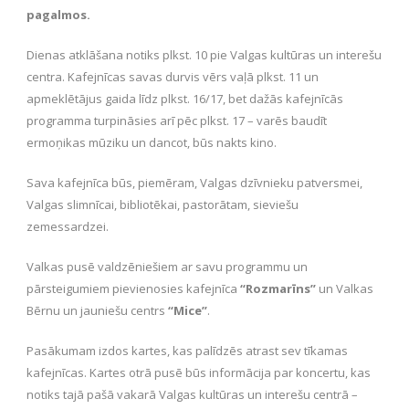
pagalmos.
Dienas atklāšana notiks plkst. 10 pie Valgas kultūras un interešu
centra. Kafejnīcas savas durvis vērs vaļā plkst. 11 un
apmeklētājus gaida līdz plkst. 16/17, bet dažās kafejnīcās
programma turpināsies arī pēc plkst. 17 – varēs baudīt
ermoņikas mūziku un dancot, būs nakts kino.
Sava kafejnīca būs, piemēram, Valgas dzīvnieku patversmei,
Valgas slimnīcai, bibliotēkai, pastorātam, sieviešu
zemessardzei.
Valkas pusē valdzēniešiem ar savu programmu un
pārsteigumiem pievienosies kafejnīca
“Rozmarīns”
un Valkas
Bērnu un jauniešu centrs
“Mice”
.
Pasākumam izdos kartes, kas palīdzēs atrast sev tīkamas
kafejnīcas. Kartes otrā pusē būs informācija par koncertu, kas
notiks tajā pašā vakarā Valgas kultūras un interešu centrā –