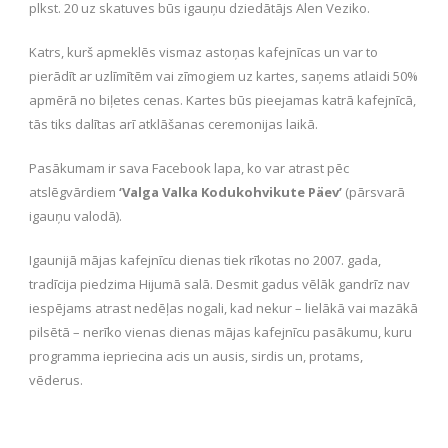
plkst. 20 uz skatuves būs igauņu dziedātājs Alen Veziko.
Katrs, kurš apmeklēs vismaz astoņas kafejnīcas un var to
pierādīt ar uzlīmītēm vai zīmogiem uz kartes, saņems atlaidi 50%
apmērā no biļetes cenas. Kartes būs pieejamas katrā kafejnīcā,
tās tiks dalītas arī atklāšanas ceremonijas laikā.
Pasākumam ir sava Facebook lapa, ko var atrast pēc
atslēgvārdiem
‘Valga Valka Kodukohvikute Päev’
(pārsvarā
igauņu valodā).
Igaunijā mājas kafejnīcu dienas tiek rīkotas no 2007. gada,
tradīcija piedzima Hijumā salā. Desmit gadus vēlāk gandrīz nav
iespējams atrast nedēļas nogali, kad nekur – lielākā vai mazākā
pilsētā – nerīko vienas dienas mājas kafejnīcu pasākumu, kuru
programma iepriecina acis un ausis, sirdis un, protams,
vēderus.