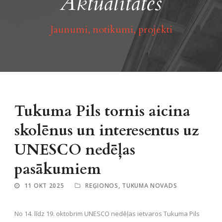
Aktualitātes
Jaunumi, notikumi, projekti
Tukuma Pils tornis aicina
skolēnus un interesentus uz
UNESCO nedēļas
pasākumiem
11 OKT 2025
REĢIONOS
,
TUKUMA NOVADS
No 14. līdz 19. oktobrim UNESCO nedēļas ietvaros Tukuma Pils