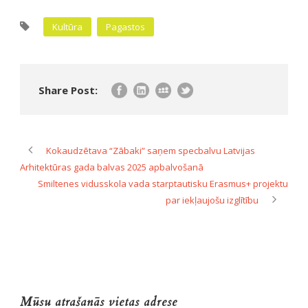
Kultūra
Pagastos
Share Post:
Kokaudzētava “Zābaki” saņem specbalvu Latvijas
Arhitektūras gada balvas 2025 apbalvošanā
Smiltenes vidusskola vada starptautisku Erasmus+ projektu
par iekļaujošu izglītību
Mūsu atrašanās vietas adrese