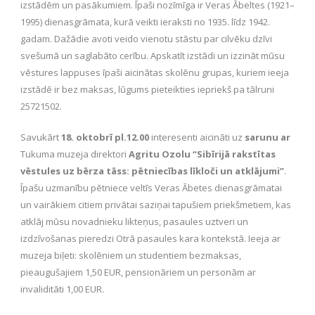
izstādēm un pasākumiem. Īpaši nozīmīga ir Veras Ābeltes (1921–
1995) dienasgrāmata, kurā veikti ieraksti no 1935. līdz 1942.
gadam. Dažādie avoti veido vienotu stāstu par cilvēku dzīvi
svešumā un saglabāto cerību. Apskatīt izstādi un izzināt mūsu
vēstures lappuses īpaši aicinātas skolēnu grupas, kuriem ieeja
izstādē ir bez maksas, lūgums pieteikties iepriekš pa tālruni
25721502.
Savukārt
18. oktobrī pl.12.00
interesenti aicināti uz
sarunu ar
Tukuma muzeja direktori
Agritu Ozolu “Sibīrijā rakstītas
vēstules uz bērza tāss: pētniecības līkloči un atklājumi”
.
Īpašu uzmanību pētniece veltīs Veras Ābetes dienasgrāmatai
un vairākiem citiem privātai saziņai tapušiem priekšmetiem, kas
atklāj mūsu novadnieku likteņus, pasaules uztveri un
izdzīvošanas pieredzi Otrā pasaules kara kontekstā. Ieeja ar
muzeja biļeti: skolēniem un studentiem bezmaksas,
pieaugušajiem 1,50 EUR, pensionāriem un personām ar
invaliditāti 1,00 EUR.