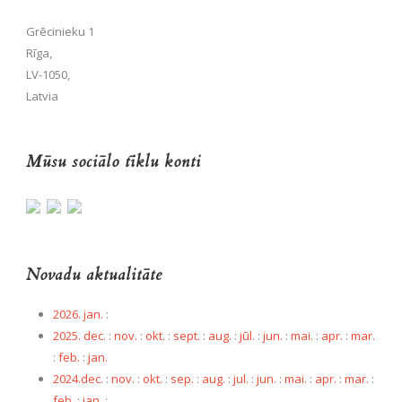
Grēcinieku 1
Rīga,
LV-1050,
Latvia
Mūsu sociālo tīklu konti
Novadu aktualitāte
2026. jan.
:
2025. dec.
:
nov.
:
okt.
:
sept.
:
aug.
:
jūl.
:
jun.
:
mai.
:
apr.
:
mar.
:
feb.
:
jan.
2024.dec.
:
nov.
:
okt.
:
sep.
:
aug.
:
jul.
:
jun.
:
mai.
:
apr.
:
mar.
:
feb.
:
jan.
: