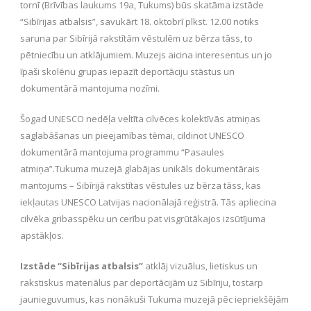
tornī (Brīvības laukums 19a, Tukums) būs skatāma izstāde
“Sibīrijas atbalsis”, savukārt 18. oktobrī plkst. 12.00 notiks
saruna par Sibīrijā rakstītām vēstulēm uz bērza tāss, to
pētniecību un atklājumiem. Muzejs aicina interesentus un jo
īpaši skolēnu grupas iepazīt deportāciju stāstus un
dokumentārā mantojuma nozīmi.
Šogad UNESCO nedēļa veltīta cilvēces kolektīvās atmiņas
saglabāšanas un pieejamības tēmai, cildinot UNESCO
dokumentārā mantojuma programmu “Pasaules
atmiņa”.Tukuma muzejā glabājas unikāls dokumentārais
mantojums – Sibīrijā rakstītas vēstules uz bērza tāss, kas
iekļautas UNESCO Latvijas nacionālajā reģistrā. Tās apliecina
cilvēka gribasspēku un cerību pat visgrūtākajos izsūtījuma
apstākļos.
Izstāde “Sibīrijas atbalsis”
atklāj vizuālus, lietiskus un
rakstiskus materiālus par deportācijām uz Sibīriju, tostarp
jaunieguvumus, kas nonākuši Tukuma muzejā pēc iepriekšējām