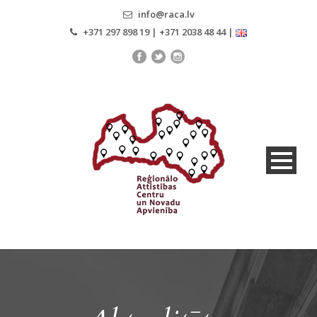
info@raca.lv
+371 297 898 19 | +371 2038 48 44 |