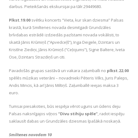
darbus. Pieteikšanās ekskursijai pa tālr.29449680.
Plkst.19.00
svētku koncerts “Vieta, kur skan dziesma” Palsas
krastā, kurā Smiltenes novada desmitgadi Grundzāles
brīvdabas estrādē izdziedās pazīstami novada vokālisti, to
skaitā Jānis Krūmiņš (“Apvedceļš”), Inga Deigele, Dzintars un
Kristīne Ziediņi, Jānis Krūmiņš (“Ceļojums”), Signe Baltere, Iveta
Ose, Dzintars Strazdiņš un citi.
Pavadošās grupas sastāvā un vakara zaļumballi no
plkst.22.00
spēlēs mūzikas veterāni – novadnieki Pēteris Vilks, Juris Paleps,
Andis Mincis, kā arī Jānis Miltiņš. Zaļumballē ieejas maksa 3
euro.
Tumsai piesakoties, būs iespēja vērot uguns un ūdens deju
Palsas naksnīgajos viļņos
“Divu stihiju spēle”
, radot iespēju
saklausīt dabas un Grundzāles dziesmas īpašākā noskaņā.
Smiltenes novadam 10