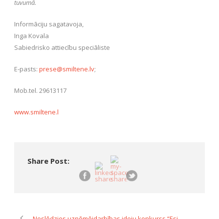
tuvumā.
Informāciju sagatavoja,
Inga Kovala
Sabiedrisko attiecību speciāliste
E-pasts:
prese@smiltene.lv
;
Mob.tel. 29613117
www.smiltene.l
Share Post:
Noslēdzies uzņēmējdarbības ideju konkurss “Esi