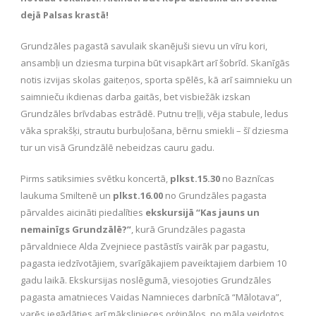
dejā Palsas krastā!
Grundzāles pagastā savulaik skanējuši sievu un vīru kori,
ansambļi un dziesma turpina būt visapkārt arī šobrīd. Skanīgās
notis izvijas skolas gaiteņos, sporta spēlēs, kā arī saimnieku un
saimnieču ikdienas darba gaitās, bet visbiežāk izskan
Grundzāles brīvdabas estrādē. Putnu treļļi, vēja stabule, ledus
vāka sprakšķi, strautu burbuļošana, bērnu smiekli – šī dziesma
tur un visā Grundzālē nebeidzas cauru gadu.
Pirms satiksimies svētku koncertā,
plkst.15.30
no Baznīcas
laukuma Smiltenē un
plkst.16.00
no Grundzāles pagasta
pārvaldes aicināti piedalīties
ekskursijā “Kas jauns un
nemainīgs Grundzālē?”
, kurā Grundzāles pagasta
pārvaldniece Alda Zvejniece pastāstīs vairāk par pagastu,
pagasta iedzīvotājiem, svarīgākajiem paveiktajiem darbiem 10
gadu laikā. Ekskursijas noslēgumā, viesojoties Grundzāles
pagasta amatnieces Vaidas Namnieces darbnīcā “Mālotava”,
varēs iegādāties arī mākslinieces orģinālos, no māla veidotos