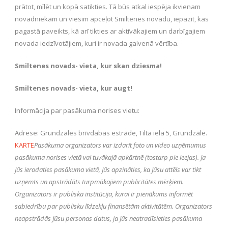
prātot, mīlēt un kopā satikties. Tā būs atkal iespēja ikvienam
novadniekam un viesim apceļot Smiltenes novadu, iepazīt, kas
pagastā paveikts, kā arī tikties ar aktīvākajiem un darbīgajiem
novada iedzīvotājiem, kuri ir novada galvenā vērtība.
Smiltenes novads- vieta, kur skan dziesma!
Smiltenes novads- vieta, kur augt!
Informācija par pasākuma norises vietu:
Adrese: Grundzāles brīvdabas estrāde, Tilta iela 5, Grundzāle.
KARTE
Pasākuma organizators var izdarīt foto un video uzņēmumus
pasākuma norises vietā vai tuvākajā apkārtnē (tostarp pie ieejas). Ja
Jūs ierodaties pasākuma vietā, Jūs apzināties, ka Jūsu attēls var tikt
uzņemts un apstrādāts turpmākajiem publicitātes mērķiem.
Organizators ir publiska institūcija, kurai ir pienākums informēt
sabiedrību par publisku līdzekļu finansētām aktivitātēm. Organizators
neapstrādās Jūsu personas datus, ja Jūs neatradīsieties pasākuma