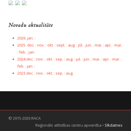
Novadu aktualitāte
2026. jan.
:
2025. dec.
:
nov.
:
okt.
:
sept.
:
aug.
:
jūl.
:
jun.
:
mai.
:
apr.
:
mar.
:
feb.
:
jan.
2024.dec.
:
nov.
:
okt.
:
sep.
:
aug.
:
jul.
:
jun.
:
mai.
:
apr.
:
mar.
:
feb.
:
jan.
:
2023.dec.
:
nov.
:
okt.
:
sep.
:
aug.
© 2015-2026 RACA
Reģionālo attīstības centru apvienība •
Sīkdatnes