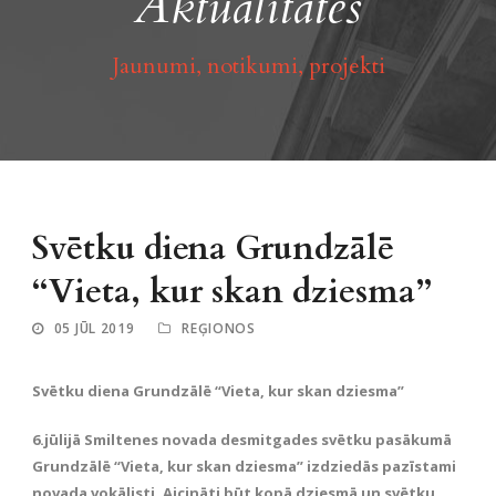
Aktualitātes
Jaunumi, notikumi, projekti
Svētku diena Grundzālē
“Vieta, kur skan dziesma”
05 JŪL 2019
REĢIONOS
Svētku diena Grundzālē “Vieta, kur skan dziesma”
6.jūlijā Smiltenes novada desmitgades svētku pasākumā
Grundzālē “Vieta, kur skan dziesma” izdziedās pazīstami
novada vokālisti. Aicināti būt kopā dziesmā un svētku