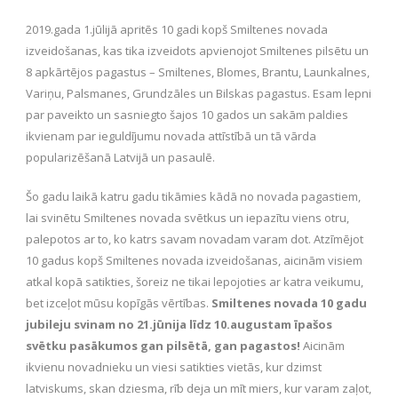
2019.gada 1.jūlijā apritēs 10 gadi kopš Smiltenes novada
izveidošanas, kas tika izveidots apvienojot Smiltenes pilsētu un
8 apkārtējos pagastus – Smiltenes, Blomes, Brantu, Launkalnes,
Variņu, Palsmanes, Grundzāles un Bilskas pagastus. Esam lepni
par paveikto un sasniegto šajos 10 gados un sakām paldies
ikvienam par ieguldījumu novada attīstībā un tā vārda
popularizēšanā Latvijā un pasaulē.
Šo gadu laikā katru gadu tikāmies kādā no novada pagastiem,
lai svinētu Smiltenes novada svētkus un iepazītu viens otru,
palepotos ar to, ko katrs savam novadam varam dot. Atzīmējot
10 gadus kopš Smiltenes novada izveidošanas, aicinām visiem
atkal kopā satikties, šoreiz ne tikai lepojoties ar katra veikumu,
bet izceļot mūsu kopīgās vērtības.
Smiltenes novada 10 gadu
jubileju svinam no 21.jūnija līdz 10.augustam īpašos
svētku pasākumos gan pilsētā, gan pagastos!
Aicinām
ikvienu novadnieku un viesi satikties vietās, kur dzimst
latviskums, skan dziesma, rīb deja un mīt miers, kur varam zaļot,