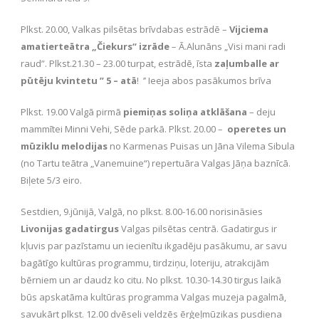
Plkst. 20.00, Valkas pilsētas brīvdabas estrādē –
Vijciema
amatierteātra „Čiekurs“ izrāde
– Ā.Alunāns „Visi mani radi
raud”. Plkst.21.30 – 23.00 turpat, estrādē, īsta
zaļumballe ar
pūtēju kvintetu ’’ 5 – atā
! ’’ Ieeja abos pasākumos brīva
Plkst. 19.00 Valgā pirmā
piemiņas soliņa atklāšana
– deju
mammītei Minni Vehi, Sēde parkā. Plkst. 20.00 –
operetes un
mūziklu melodijas
no Karmenas Puisas un Jāna Vilema Sibula
(no Tartu teātra „Vanemuine“) repertuāra Valgas Jāņa baznīcā.
Biļete 5/3 eiro.
Sestdien, 9.jūnijā, Valgā, no plkst. 8.00-16.00 norisināsies
Livonijas gadatirgus
Valgas pilsētas centrā. Gadatirgus ir
kļuvis par pazīstamu un iecienītu ikgadēju pasākumu, ar savu
bagātīgo kultūras programmu, tirdziņu, loteriju, atrakcijām
bērniem un ar daudz ko citu. No plkst. 10.30-14.30 tirgus laikā
būs apskatāma kultūras programma Valgas muzeja pagalmā,
savukārt plkst. 12.00 dvēseli veldzēs ērģeļmūzikas pusdiena