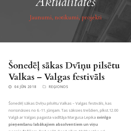
Aktualitātes
Jaunumi, notikumi, projekti
Šonedēļ sākas Dvīņu pilsētu
Valkas – Valgas festivāls
04 JŪN 2018
REĢIONOS
Šonedēļ sākas Dvīņu pilsētu Valkas – Valgas festivāls, kas
norisināsies no 6.-11. jūnijam. Tas sāksies trešdien, plkst.12.00
Valgā ar Valgas pagasta vadītāja Margusa Lepika
svinīgo
pieņemšanu labākajiem absolventiem un viņu