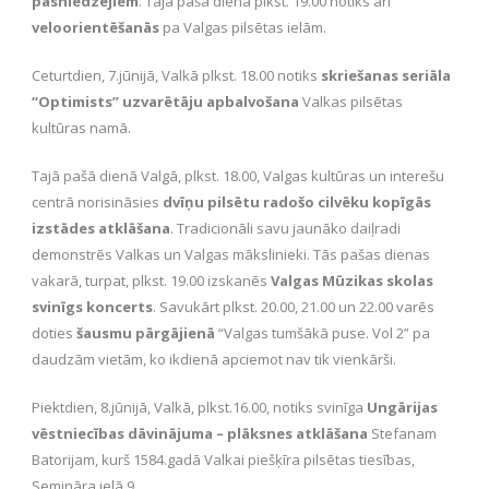
pasniedzējiem
. Tajā pašā dienā plkst. 19.00 notiks arī
veloorientēšanās
pa Valgas pilsētas ielām.
Ceturtdien, 7.jūnijā, Valkā plkst. 18.00 notiks
skriešanas seriāla
“Optimists” uzvarētāju apbalvošana
Valkas pilsētas
kultūras namā.
Tajā pašā dienā Valgā, plkst. 18.00, Valgas kultūras un interešu
centrā norisināsies
dvīņu pilsētu radošo cilvēku kopīgās
izstādes atklāšana
. Tradicionāli savu jaunāko daiļradi
demonstrēs Valkas un Valgas mākslinieki. Tās pašas dienas
vakarā, turpat, plkst. 19.00 izskanēs
Valgas Mūzikas skolas
svinīgs koncerts
. Savukārt plkst. 20.00, 21.00 un 22.00 varēs
doties
šausmu pārgājienā
“Valgas tumšākā puse. Vol 2” pa
daudzām vietām, ko ikdienā apciemot nav tik vienkārši.
Piektdien, 8.jūnijā, Valkā, plkst.16.00, notiks svinīga
Ungārijas
vēstniecības dāvinājuma – plāksnes atklāšana
Stefanam
Batorijam, kurš 1584.gadā Valkai piešķīra pilsētas tiesības,
Semināra ielā 9.