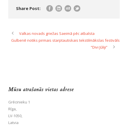
Share Post:
Valkas novads griežas Saeimā pēc atbalsta
Gulbenē notiks pirmais starptautiskais tekstilmākslas festivāls
“Divi Jūliji”
Mūsu atrašanās vietas adrese
Grēcinieku 1
Rīga,
LV-1050,
Latvia