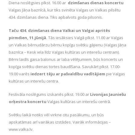
Diena noslēgsies plkst. 16.00 ar
dzimšanas dienas koncertu
Valgas Jāņa baznīcā, kur tiks svinēta Valgas un Valkas pilsētu
434. dzimšanas diena. Tiks apbalvots goda pilsonis.
Taču 434. dzimšanas diena Valkai un Valgai apritēs
pirmdien, 11.jūnijā.
Tās iesāksies Valgā plkst. 11.00 ar Valgas
un Valkas bērnudārzu bērnu kopīgu svētku gājienu (Valgas Jāņa
baznīca – Kesk iela līdz Valgas kultūras un interešu centram).
Bērni laidīs gaisa balonus ar laba vēlējumiem, būs koncerts un
kopīga svētku dienas tortes baudīšana. Savukārt plkst. 17.00-
19.00 varēs
iedzert tēju
ar pašvaldību vadītājiem
pie Valgas
kultūras un interešu centra.
Festivāla noslēgums izskanēs plkst. 19.00 ar
Livonijas Jauniešu
orķestra koncertu
Valgas kultūras un interešu centrā.
Svētku laikā notiks vēl virkne citu pasākumu, un būs
apskatāmas arī vairākas izstādes. Vairāk informācijas –
www.valka.lv.