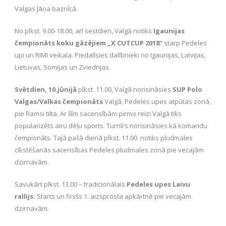
Valgas Jāņa baznīcā.
No plkst. 9.00-18.00, arī sestdien, Valgā notiks
Igaunijas
čempionāts koku gāzējiem „X CUTCUP 2018“
starp Pedeles
upi un RIMI veikala. Piedalīsies dalībnieki no Igaunijas, Latvijas,
Lietuvas, Somijas un Zviedrijas.
Svētdien, 10.jūnijā
plkst. 11.00, Valgā norisināsies
SUP Polo
Valgas/Valkas čempionāts
Valgā, Pedeles upes atpūtas zonā,
pie Ramsi tilta. Ar šīm sacensībām pirmo reizi Valgā tiks
popularizēts airu dēļu sports. Turnīrs norisināsies kā komandu
čempionāts. Tajā pašā dienā plkst. 11.00 notiks pludmales
cīkstēšanās sacensības Pedeles pludmales zonā pie vecajām
dzirnavām.
Savukārt plkst. 13.00 – tradicionālais
Pedeles upes Laivu
rallijs.
Starts un finišs 1. aizsprosta apkārtnē pie vecajām
dzirnavām.