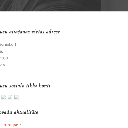
su atrašanās vietas adrese
cinieku 1
a,
1050,
via
su sociālo tīklu konti
vadu aktualitāte
2026. jan.
: