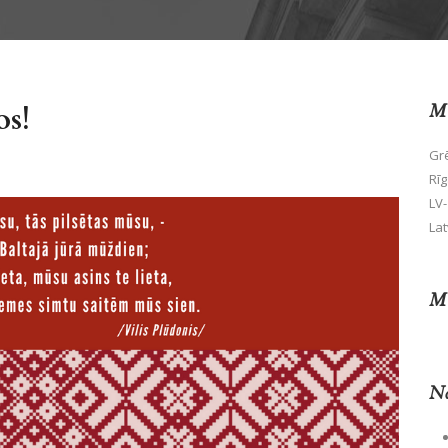
os!
Mū
Grē
Rīg
LV-
Lat
Mū
No