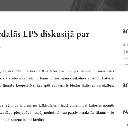
dalās LPS diskusijā par
Mū
m
Grē
Rīg
LV-
Lat
 15, decembrī, pārstāvēja RACA biedrus Latvijas Pašvaldību savienības
ar
krājaizdevu sabiedrību lomu un
iespējamo nākotnes
attīstību
Latvijā
.
Mū
s finanšu kooperatīvs, kas spēj apmierināt biedru ikdienas vajadzības,
ība reģionos ir viens no izšķirošajiem jautājumiem, vai izdosies apturēt
No
kas šādu pieejamību nespēj nodrošināt, un p
astāv nerakstīts likums – jo
āk tiem saņemt bankā kredītu.