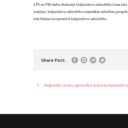
LPS un FM darba diskusijā krājaizdevu sabiedrību loma tika a
iespējas; krājaizdevu sabiedrību turpmākās attīstības perspek
otrā līmeņa kooperatīvā krājaizdevu sabiedrība.
Share Post:
Reģionālo centru apvienība aicina kompensēt 