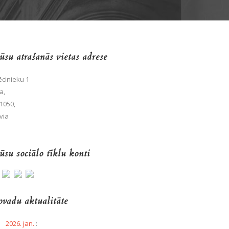
su atrašanās vietas adrese
cinieku 1
a,
1050,
via
su sociālo tīklu konti
vadu aktualitāte
2026. jan.
: