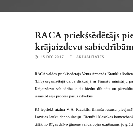
RACA priekšsēdētājs pie
krājaizdevu sabiedrībā
15 DEC 2017
AKTUALITĀTES
RACA valdes priekšsēdētājs Vents Armands Krauklis šodien,
(LPS) organizētajā darba diskusijā ar Finanšu ministriju p
Krājaizdevu sabiedrība ir
tās
biedru dibināts un pārvaldīt
iesaistot šajā procesā pašus cilvēkus.
Kā iepriekš atzina V. A. Krauklis, finanšu resursu pieejam
Latvijas lauku depopulāciju. Diemžēl klasiskās komercban
tālāk no Rīgas dzīvo ģimene vai darbojas uzņēmums, jo grūt