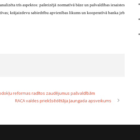
nalizēta trīs aspektos:
pašreizējā normatīvā bāze un pašvaldības iesaistes
tīvas;
krājaizdevu sabiedrību apvienības likums un kooperatīvā banka jeb
nodokļu reformas radītos zaudējumus pašvaldībām
RACA valdes priekšsēdētāja Jaungada apsveikums