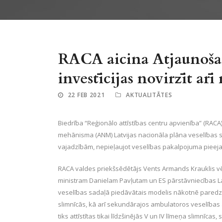
RACA aicina Atjaunošan
investīcijas novirzīt ar
22 FEB 2021
AKTUALITĀTES
Biedrība “Reģionālo attīstības centru apvienība” (RACA
mehānisma (ANM) Latvijas nacionāla plāna veselības sad
vajadzībām, nepieļaujot veselības pakalpojuma piee
RACA valdes priekšsēdētājs Vents Armands Krauklis vē
ministram Danielam Pavļutam un ES pārstāvniecības L
veselības sadaļā piedāvātais modelis nākotnē paredz attīs
slimnīcās, kā arī sekundārajos ambulatoros veselības a
tiks attīstītas tikai līdzšinējās V un IV līmeņa slimnīcas