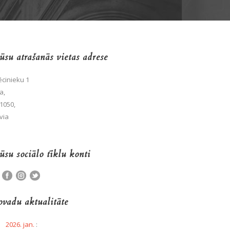
su atrašanās vietas adrese
cinieku 1
a,
1050,
via
su sociālo tīklu konti
vadu aktualitāte
2026. jan.
: