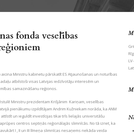
as fonda veselības
Mū
ī reģioniem
Grē
Rīg
LV-
Lat
) aicina Ministru kabinetu pārskatīt ES Atjaunošanas un noturības
aļu atbilstoši visas Latvijas iedzīvotāju interesēm un
jamības samazināšanu reģionos.
Mū
stulē Ministru prezidentam Krišjānim Kariņam, veselības
atvijā pienākumu izpildītājam Andrim Kužniekam norāda, ka ANM
tīt un ieguldīt investīcijas tikai trīs lielajās universitāšu
No
prūpes centros septiņās reģionālajās slimnīcās. No tā izriet, ka
, savukārt I , II un III līmeņa slimnīcas nesaņems nekāda veida