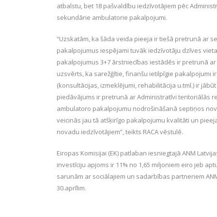
atbalstu, bet 18 pašvaldību iedzīvotājiem pēc Administ
sekundārie ambulatorie pakalpojumi.
“Uzskatām, ka šāda veida pieeja ir tiešā pretrunā ar
pakalpojumus iespējami tuvāk iedzīvotāju dzīves viet
pakalpojumus 3+7 ārstniecības iestādēs ir pretrunā ar
uzsvērts, ka sarežģītie, finanšu ietilpīgie pakalpojumi i
(konsultācijas, izmeklējumi, rehabilitācija u.tml.) ir jā
piedāvājums ir pretrunā ar Administratīvi teritoriālās r
ambulatoro pakalpojumu nodrošināšanā septiņos novad
veicinās jau tā atšķirīgo pakalpojumu kvalitāti un pie
novadu iedzīvotājiem”, teikts RACA vēstulē.
Eiropas Komisijai (EK) patlaban iesniegtajā ANM Latvi
investīciju apjoms ir 11% no 1,65 miljoniem eiro jeb a
sarunām ar sociālajiem un sadarbības partneriem ANM p
30.aprīlim.