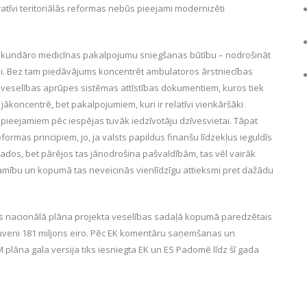
ratīvi teritoriālās reformas nebūs pieejami modernizēti
 sekundāro medicīnas pakalpojumu sniegšanas būtību – nodrošināt
ai. Bez tam piedāvājums koncentrēt ambulatoros ārstniecības
 veselības aprūpes sistēmas attīstības dokumentiem, kuros tiek
r jākoncentrē, bet pakalpojumiem, kuri ir relatīvi vienkāršāki
būt pieejamiem pēc iespējas tuvāk iedzīvotāju dzīvesvietai. Tāpat
eformas principiem, jo, ja valsts papildus finanšu līdzekļus ieguldīs
os, bet pārējos tas jānodrošina pašvaldībām, tas vēl vairāk
ejamību un kopumā tas neveicinās vienlīdzīgu attieksmi pret dažādu
jas nacionālā plāna projekta veselības sadaļā kopumā paredzētais
ptuveni 181 miljons eiro. Pēc EK komentāru saņemšanas un
lāna gala versija tiks iesniegta EK un ES Padomē līdz šī gada