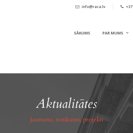
info@raca.lv
+371
SĀKUMS
PAR MUMS
Aktualitātes
Jaunumi, notikumi, projekti