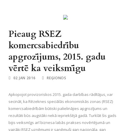
Pieaug RSEZ
komercsabiedrību
apgrozījums, 2015. gadu
vērtē ka veiksmīgu
02 JAN 2016
REĢIONOS
Apkopojot provizoriskos 2015. gada darbības rādītājus, var
secināt, ka Rēzeknes speciālās ekonomiskās zonas (RSEZ)
komercsabiedrībām būtiski palielinājies apgrozījums un
rezultāti būs augstāki nekā iepriekšējā gadā. Turklāt šis gads
bijis veiksmīgs arī biznesa labās prakses novērtējumā un
vairāki RSEZ uzņēmumi ir saņēmuši gan nacionāla, gan