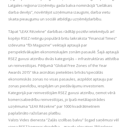
Latgales reģiona Uzņēmēju gada balva nominācijā “Lielākais
darba devējs”, novērtējot uzņēmuma izaugsmi, darba vietu
skaita pieaugumu un sociāli atbildīgu uzņēmējdarbību.
Tāpat “LEAX Rēzekne” darbības rādītāji pozitīvi ietekmējuši arī
kopējo RSEZ reitingu populārā britu laikraksta “Financial Times”
izdevuma “fDi Magazine” veiktajā aptaujā par
perspektīvākajām ekonomiskajām zonām pasaulē. Šajā aptaujā
RSEZ guvusi atzinību divās kategorijās – infrastruktūras attīstība
un reinvestīcijas. Pētījumā “Global Free Zones of the Year
Awards 2015” tika aicinātas pieteikties brīvās/speciālās
ekonomiskās zonas no visas pasaules, aizpildot aptauju par
zonas pievilcību, iespējām un piedāvājumu investoriem.
Kategorijā par reinvestīcijām RSEZ guvusi atzinību, ņemot vērā
komercsabiedrību reinvestīcijas, jo īpaši metālapstrādes
uzņēmuma “LEAX Rēzekne” par 1000 kvadrātmetriem
paplašināto ražošanas platību.
Valsts Vides dienesta “Zaļās izcilības balvu” šogad saņēmusi vēl
viena RSEZ komercsabiedrība – graudu elevators “Rēzeknes