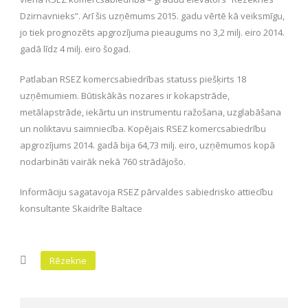
Dzirnavnieks”. Arī šis uzņēmums 2015. gadu vērtē kā veiksmīgu,
jo tiek prognozēts apgrozījuma pieaugums no 3,2 milj. eiro 2014.
gadā līdz 4 milj. eiro šogad.
Patlaban RSEZ komercsabiedrības statuss piešķirts 18
uzņēmumiem. Būtiskākās nozares ir kokapstrāde,
metālapstrāde, iekārtu un instrumentu ražošana, uzglabāšana
un noliktavu saimniecība. Kopējais RSEZ komercsabiedrību
apgrozījums 2014. gadā bija 64,73 milj. eiro, uzņēmumos kopā
nodarbināti vairāk nekā 760 strādājošo.
Informāciju sagatavoja RSEZ pārvaldes sabiedrisko attiecību
konsultante Skaidrīte Baltace
Rēzekne