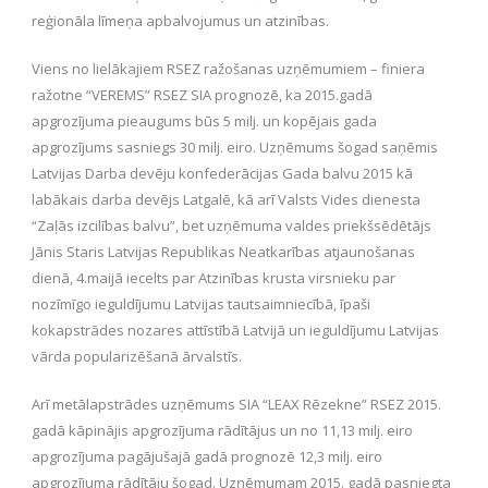
reģionāla līmeņa apbalvojumus un atzinības.
Viens no lielākajiem RSEZ ražošanas uzņēmumiem – finiera
ražotne “VEREMS” RSEZ SIA prognozē, ka 2015.gadā
apgrozījuma pieaugums būs 5 milj. un kopējais gada
apgrozījums sasniegs 30 milj. eiro. Uzņēmums šogad saņēmis
Latvijas Darba devēju konfederācijas Gada balvu 2015 kā
labākais darba devējs Latgalē, kā arī Valsts Vides dienesta
“Zaļās izcilības balvu”, bet uzņēmuma valdes priekšsēdētājs
Jānis Staris Latvijas Republikas Neatkarības atjaunošanas
dienā, 4.maijā iecelts par Atzinības krusta virsnieku par
nozīmīgo ieguldījumu Latvijas tautsaimniecībā, īpaši
kokapstrādes nozares attīstībā Latvijā un ieguldījumu Latvijas
vārda popularizēšanā ārvalstīs.
Arī metālapstrādes uzņēmums SIA “LEAX Rēzekne” RSEZ 2015.
gadā kāpinājis apgrozījuma rādītājus un no 11,13 milj. eiro
apgrozījuma pagājušajā gadā prognozē 12,3 milj. eiro
apgrozījuma rādītāju šogad. Uzņēmumam 2015. gadā pasniegta