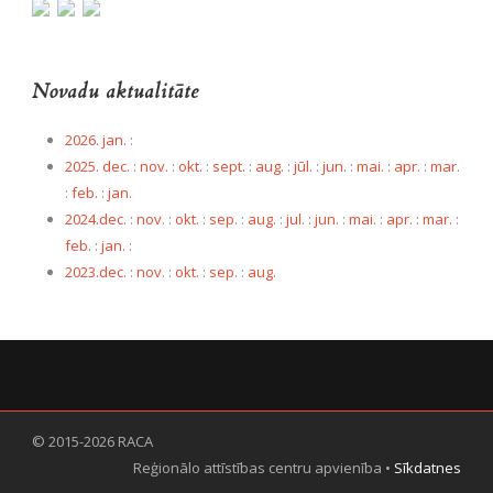
Novadu aktualitāte
2026. jan.
:
2025. dec.
:
nov.
:
okt.
:
sept.
:
aug.
:
jūl.
:
jun.
:
mai.
:
apr.
:
mar.
:
feb.
:
jan.
2024.dec.
:
nov.
:
okt.
:
sep.
:
aug.
:
jul.
:
jun.
:
mai.
:
apr.
:
mar.
:
feb.
:
jan.
:
2023.dec.
:
nov.
:
okt.
:
sep.
:
aug.
© 2015-2026 RACA
Reģionālo attīstības centru apvienība •
Sīkdatnes