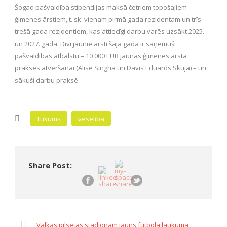
Šogad pašvaldība stipendijas maksā četriem topošajiem
ģimenes ārstiem, t. sk. vienam pirmā gada rezidentam un trīs
trešā gada rezidentiem, kas attiecīgi darbu varēs uzsākt 2025.
un 2027. gadā. Divi jaunie ārsti šajā gadā ir saņēmuši
pašvaldības atbalstu – 10 000 EUR jaunas ģimenes ārsta
prakses atvēršanai (Alise Singha un Dāvis Eduards Skuja) – un
sākuši darbu praksē.
Tukums
veselība
Share Post:
Valkas pilsētas stadionam jauns futbola laukuma