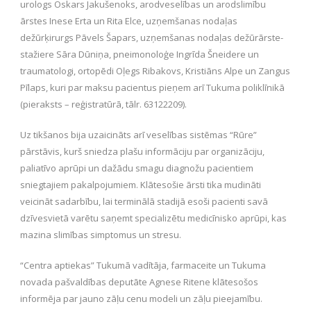
urologs Oskars Jakušenoks, arodveselības un arodslimību
ārstes Inese Erta un Rita Elce, uzņemšanas nodaļas
dežūrķirurgs Pāvels Šapars, uzņemšanas nodaļas dežūrārste-
stažiere Sāra Dūniņa, pneimonoloģe Ingrīda Šneidere un
traumatologi, ortopēdi Oļegs Ribakovs, Kristiāns Alpe un Zangus
Pīlaps, kuri par maksu pacientus pieņem arī Tukuma poliklīnikā
(pieraksts – reģistratūrā, tālr. 63122209).
Uz tikšanos bija uzaicināts arī veselības sistēmas “Rūre”
pārstāvis, kurš sniedza plašu informāciju par organizāciju,
paliatīvo aprūpi un dažādu smagu diagnožu pacientiem
sniegtajiem pakalpojumiem. Klātesošie ārsti tika mudināti
veicināt sadarbību, lai terminālā stadijā esoši pacienti savā
dzīvesvietā varētu saņemt specializētu medicīnisko aprūpi, kas
mazina slimības simptomus un stresu.
“Centra aptiekas” Tukumā vadītāja, farmaceite un Tukuma
novada pašvaldības deputāte Agnese Ritene klātesošos
informēja par jauno zāļu cenu modeli un zāļu pieejamību.