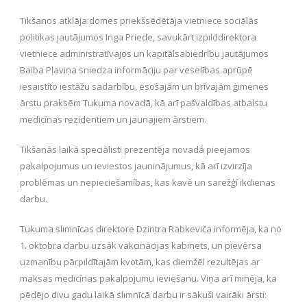
Tikšanos atklāja domes priekšsēdētāja vietniece sociālās
politikas jautājumos Inga Priede, savukārt izpilddirektora
vietniece administratīvajos un kapitālsabiedrību jautājumos
Baiba Pļaviņa sniedza informāciju par veselības aprūpē
iesaistīto iestāžu sadarbību, esošajām un brīvajām ģimenes
ārstu praksēm Tukuma novadā, kā arī pašvaldības atbalstu
medicīnas rezidentiem un jaunajiem ārstiem.
Tikšanās laikā speciālisti prezentēja novadā pieejamos
pakalpojumus un ieviestos jauninājumus, kā arī izvirzīja
problēmas un nepieciešamības, kas kavē un sarežģī ikdienas
darbu.
Tukuma slimnīcas direktore Dzintra Rabkeviča informēja, ka no
1. oktobra darbu uzsāk vakcinācijas kabinets, un pievērsa
uzmanību pārpildītajām kvotām, kas diemžēl rezultējas ar
maksas medicīnas pakalpojumu ieviešanu. Viņa arī minēja, ka
pēdējo divu gadu laikā slimnīcā darbu ir sākuši vairāki ārsti: