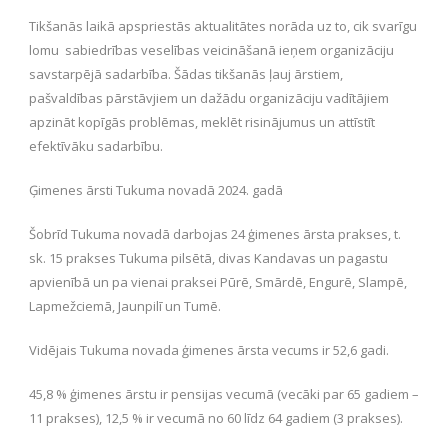
Tikšanās laikā apspriestās aktualitātes norāda uz to, cik svarīgu
lomu sabiedrības veselības veicināšanā ieņem organizāciju
savstarpējā sadarbība. Šādas tikšanās ļauj ārstiem,
pašvaldības pārstāvjiem un dažādu organizāciju vadītājiem
apzināt kopīgās problēmas, meklēt risinājumus un attīstīt
efektīvāku sadarbību.
Ģimenes ārsti Tukuma novadā 2024. gadā
Šobrīd Tukuma novadā darbojas 24 ģimenes ārsta prakses, t.
sk. 15 prakses Tukuma pilsētā, divas Kandavas un pagastu
apvienībā un pa vienai praksei Pūrē, Smārdē, Engurē, Slampē,
Lapmežciemā, Jaunpilī un Tumē.
Vidējais Tukuma novada ģimenes ārsta vecums ir 52,6 gadi.
45,8 % ģimenes ārstu ir pensijas vecumā (vecāki par 65 gadiem –
11 prakses), 12,5 % ir vecumā no 60 līdz 64 gadiem (3 prakses).