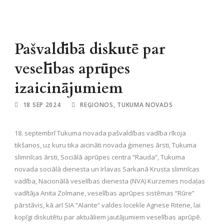
Pašvaldībā diskutē par
veselības aprūpes
izaicinājumiem
18 SEP 2024
REĢIONOS
,
TUKUMA NOVADS
18. septembrī Tukuma novada pašvaldības vadība rīkoja
tikšanos, uz kuru tika aicināti novada ģimenes ārsti, Tukuma
slimnīcas ārsti, Sociālā aprūpes centra “Rauda”, Tukuma
novada sociālā dienesta un Irlavas Sarkanā Krusta slimnīcas
vadība, Nacionālā veselības dienesta (NVA) Kurzemes nodaļas
vadītāja Anita Zolmane, veselības aprūpes sistēmas “Rūre”
pārstāvis, kā arī SIA “Alante” valdes locekle Agnese Ritene, lai
kopīgi diskutētu par aktuāliem jautājumiem veselības aprūpē.