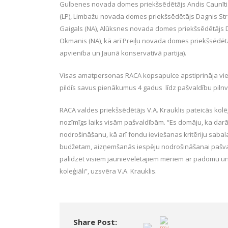
Gulbenes novada domes priekšsēdētājs Andis Caunīti
(LP), Limbažu novada domes priekšsēdētājs Dagnis St
Gaigals (NA), Alūksnes novada domes priekšsēdētājs D
Okmanis (NA), kā arī Preiļu novada domes priekšsēdētāj
apvienība un Jaunā konservatīvā partija).
Visas amatpersonas RACA kopsapulce apstiprināja vie
pildīs savus pienākumus 4 gadus līdz pašvaldību piln
RACA valdes priekšsēdētājs V.A. Krauklis pateicās kolēģi
nozīmīgs laiks visām pašvaldībām. “Es domāju, ka darām
nodrošināšanu, kā arī fondu ieviešanas kritēriju saba
budžetam, aizņemšanās iespēju nodrošināšanai pašval
palīdzēt visiem jaunievēlētajiem mēriem ar padomu un
koleģiāli”, uzsvēra V.A. Krauklis.
Share Post: