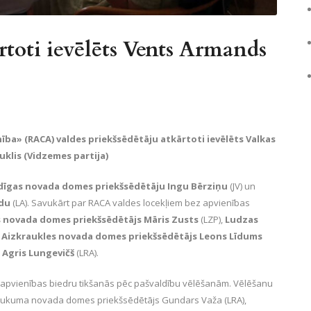
toti ievēlēts Vents Armands
ība» (RACA) valdes priekšsēdētāju atkārtoti ievēlēts Valkas
klis (Vidzemes partija)
dīgas novada domes priekšsēdētāju Ingu Bērziņu
(JV) un
odu
(LA). Savukārt par RACA valdes locekļiem bez apvienības
 novada domes priekšsēdētājs Māris Zusts
(LZP),
Ludzas
,
Aizkraukles novada domes priekšsēdētājs Leons Līdums
Agris Lungevičš
(LRA).
ā apvienības biedru tikšanās pēc pašvaldību vēlēšanām. Vēlēšanu
 – Tukuma novada domes priekšsēdētājs Gundars Važa (LRA),