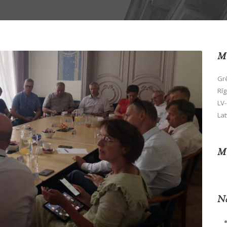
Mū
Grē
Rīg
LV-
Lat
Mū
No