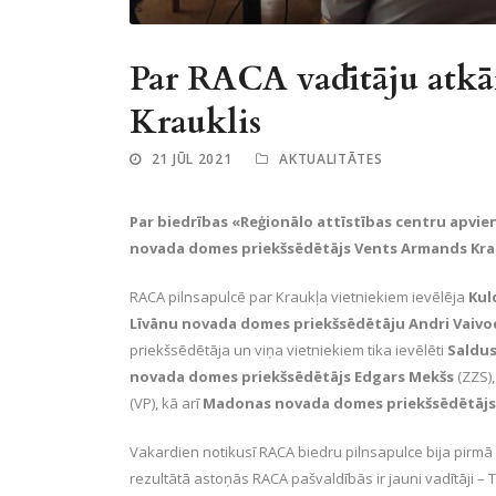
Par RACA vadītāju atkār
Krauklis
21 JŪL 2021
AKTUALITĀTES
Par biedrības «Reģionālo attīstības centru apvien
novada domes priekšsēdētājs Vents Armands Krau
RACA pilnsapulcē par Kraukļa vietniekiem ievēlēja
Kul
Līvānu novada domes priekšsēdētāju Andri Vaiv
priekšsēdētāja un viņa vietniekiem tika ievēlēti
Saldus
novada domes priekšsēdētājs Edgars Mekšs
(ZZS)
(VP), kā arī
Madonas novada domes priekšsēdētājs 
Vakardien notikusī RACA biedru pilnsapulce bija pirm
rezultātā astoņās RACA pašvaldībās ir jauni vadītāji