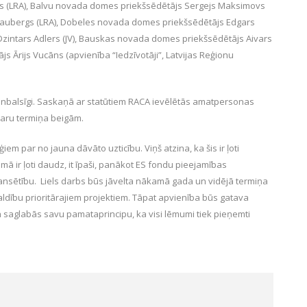
s (LRA), Balvu novada domes priekšsēdētājs Sergejs Maksimovs
raubergs (LRA), Dobeles novada domes priekšsēdētājs Edgars
zintars Adlers (JV), Bauskas novada domes priekšsēdētājs Aivars
s Ārijs Vucāns (apvienība “Iedzīvotāji”, Latvijas Reģionu
nbalsīgi. Saskaņā ar statūtiem RACA ievēlētās amatpersonas
varu termiņa beigām.
em par no jauna dāvāto uzticību. Viņš atzina, ka šis ir ļoti
ā ir ļoti daudz, it īpaši, panākot ES fondu pieejamības
lansētību. Liels darbs būs jāvelta nākamā gada un vidējā termiņa
dību prioritārajiem projektiem. Tāpat apvienība būs gatava
 saglabās savu pamataprincipu, ka visi lēmumi tiek pieņemti