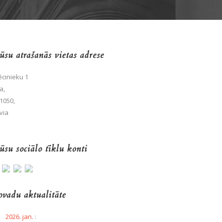
su atrašanās vietas adrese
cinieku 1
a,
1050,
via
su sociālo tīklu konti
vadu aktualitāte
2026. jan.
: