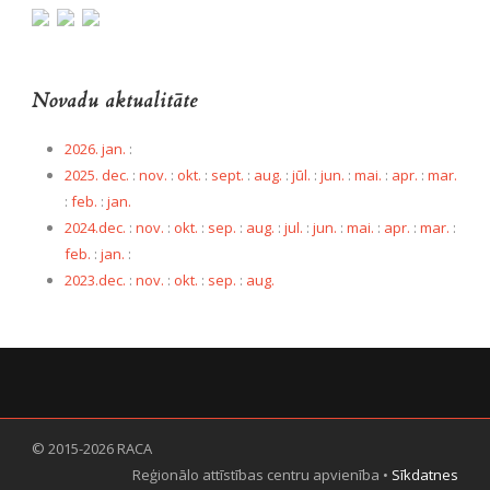
Novadu aktualitāte
2026. jan.
:
2025. dec.
:
nov.
:
okt.
:
sept.
:
aug.
:
jūl.
:
jun.
:
mai.
:
apr.
:
mar.
:
feb.
:
jan.
2024.dec.
:
nov.
:
okt.
:
sep.
:
aug.
:
jul.
:
jun.
:
mai.
:
apr.
:
mar.
:
feb.
:
jan.
:
2023.dec.
:
nov.
:
okt.
:
sep.
:
aug.
© 2015-2026 RACA
Reģionālo attīstības centru apvienība •
Sīkdatnes