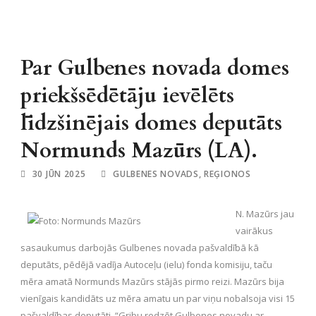
Par Gulbenes novada domes
priekšsēdētāju ievēlēts
līdzšinējais domes deputāts
Normunds Mazūrs (LA).
30 JŪN 2025
GULBENES NOVADS
,
REĢIONOS
N. Mazūrs jau
vairākus
sasaukumus darbojās Gulbenes novada pašvaldībā kā
deputāts, pēdējā vadīja Autoceļu (ielu) fonda komisiju, taču
mēra amatā Normunds Mazūrs stājās pirmo reizi. Mazūrs bija
vienīgais kandidāts uz mēra amatu un par viņu nobalsoja visi 15
pašvaldības deputāti. “Gribu redzēt Gulbenes novadu ar