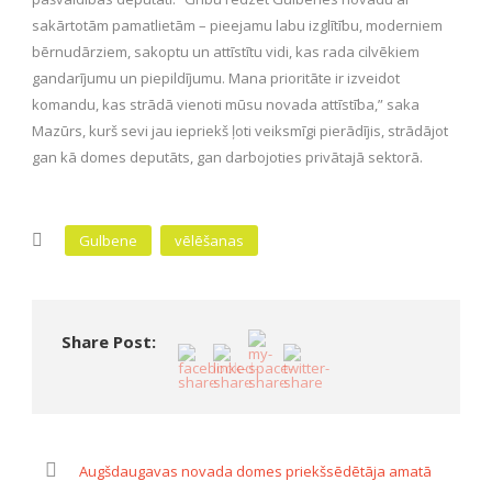
sakārtotām pamatlietām – pieejamu labu izglītību, moderniem
bērnudārziem, sakoptu un attīstītu vidi, kas rada cilvēkiem
gandarījumu un piepildījumu. Mana prioritāte ir izveidot
komandu, kas strādā vienoti mūsu novada attīstība,” saka
Mazūrs, kurš sevi jau iepriekš ļoti veiksmīgi pierādījis, strādājot
gan kā domes deputāts, gan darbojoties privātajā sektorā.
Gulbene
vēlēšanas
Share Post:
Augšdaugavas novada domes priekšsēdētāja amatā