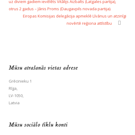
uz diviem gadiem ievēlēts Vitālijs Aizbalts (Latgales partija),
otrus 2 gadus – Jānis Proms (Daugavpils novada partija).
Eiropas Komisijas delegācija apmeklē Līvānus un atzinīgi
novērtē reģiona attīstību
Mūsu atrašanās vietas adrese
Grēcinieku 1
Rīga,
LV-1050,
Latvia
Mūsu sociālo tīklu konti