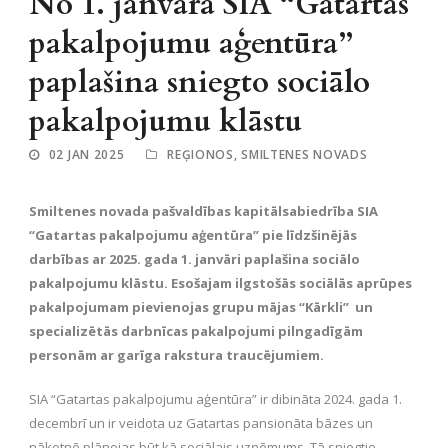
No 1. janvāra SIA “Gatartas
pakalpojumu aģentūra”
paplašina sniegto sociālo
pakalpojumu klāstu
02 JAN 2025
REĢIONOS
,
SMILTENES NOVADS
Smiltenes novada pašvaldības kapitālsabiedrība SIA
“Gatartas pakalpojumu aģentūra” pie līdzšinējās
darbības ar 2025. gada 1. janvāri paplašina sociālo
pakalpojumu klāstu. Esošajam ilgstošās sociālās aprūpes
pakalpojumam pievienojas grupu mājas “Kārkli” un
specializētās darbnīcas pakalpojumi pilngadīgām
personām ar garīga rakstura traucējumiem.
SIA “Gatartas pakalpojumu aģentūra” ir dibināta 2024. gada 1.
decembrī un ir veidota uz Gatartas pansionāta bāzes un
nākotnē plānojas būt kā sociālais uzņēmums. Tā sniegtie