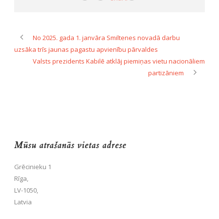
No 2025. gada 1. janvāra Smiltenes novadā darbu
uzsāka trīs jaunas pagastu apvienību pārvaldes
Valsts prezidents Kabilē atklāj piemiņas vietu nacionāliem
partizāniem
Mūsu atrašanās vietas adrese
Grēcinieku 1
Rīga,
LV-1050,
Latvia