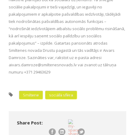
sociālie pakalpojumi ir tieši vajadzīgi, un ieguvēji no
pakalpojumiem ir apkalpotie pašvaldības iedzīvotāji, tādējādi
tiek nodrošinātas pašvaldības autonomās funkcijas –
“nodrošināt iedzīvotājiem atbalstu sociālo problēmu risināšanā,
kā arī iespēju saņemt sociālo palīdzību un sociālos
pakalpojumus” – izpilde. Gatartas pansionāts atrodas
Smiltenes novada Drustu pagastā un tās vadītājs ir Aivars
Damroze. Sazināties var, rakstot uz e-pasta adresi
aivars.damroze@smiltenesnovads.lv vai zvanot uz tālruņa
numuru +371 29463629
Smiltene
sociālā sfēra
Share Post: