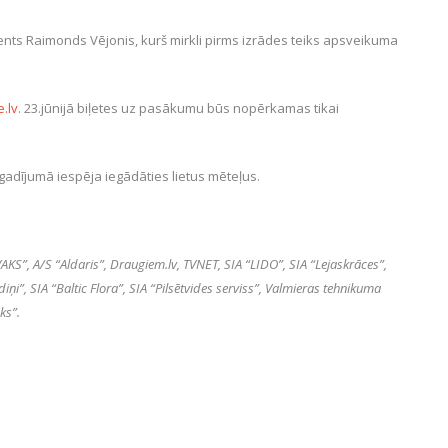
dents Raimonds Vējonis, kurš mirkli pirms izrādes teiks apsveikuma
.lv
. 23.jūnijā biļetes uz pasākumu būs nopērkamas tikai
 gadījumā iespēja iegādāties lietus mēteļus.
AKS”, A/S “Aldaris”, Draugiem.lv, TVNET, SIA “LIDO”, SIA “Lejaskrāces”,
iņi”, SIA “Baltic Flora”, SIA “Pilsētvides serviss”, Valmieras tehnikuma
ks”.