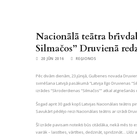
Nacionālā teātra brīvda
Silmačos” Druvienā redz
20 JŪN 2016
REĢIONOS
Pēc divām dienām, 23.jūnijā, Gulbenes novada Druvien
svinēšana Latvijā pasākumā “Latvija līgo Druvienas “Si
izrādes “Skroderdienas “Silmačos”” atkal atgriešanās
Šogad aprit 30 gadi kopš Latvijas Nacionālais teātris 
Savukārt pēdējo reizi Nacionālais teātris ar izrādi Dru
Šī izrāde pavisam noteikti būs citādāka, nekā mēs to 
vairāk – laistīties, vārtīties, dedzināt, spridzināt… Līd