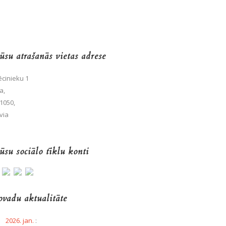
su atrašanās vietas adrese
cinieku 1
a,
1050,
via
su sociālo tīklu konti
vadu aktualitāte
2026. jan.
: