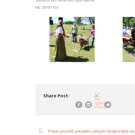
Sabiedrisko attiecību speciāliste
Mt. 26191107
Share Post:
Preiļu jaunieši piedalās Latvijas čempionātā vi