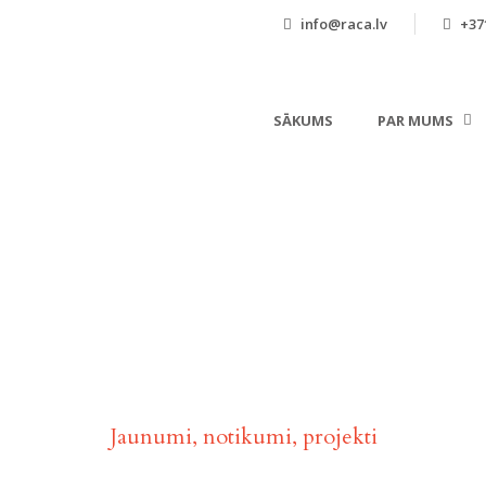
info@raca.lv
+371
SĀKUMS
PAR MUMS
Aktualitātes
Jaunumi, notikumi, projekti