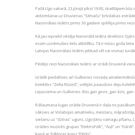
Pašā Līgo vakarā, 23.jūnijā plkst.19:00, skatītājiem bū
atdzimšanai uz Druvienas “Silmaču” brīvdabas estrādes s
Nacionālais teātris pirms 30 gadiem spēlēja pirmo reizi
Kā jau iepriekš vēstīja Nacionālā teātra direktors Oj
esam uzņēmušies lielu atbildību. Tā ir mūsu goda lieta – 
Latvijas Nacionālais teātris jebkad vēl vai vismaz tuvā
Pēdējo reizi Nacionālais teātris ar izrādi Druvienā vie
Izrādē piedalīsies arī Gulbenes novada amatiermākslas
kolektīvs “Zelta Rūsiņš”, vidējās paaudzes deju kolekt
Lejasciema un Gulbenes. Būs gan govis, gan āzis, gan zirg
R.Blaumaņa lugas izrāde Druvienā ir daļa no pasākuma “L
sāksies ar Vislatvijas amatnieku, meistaru, mājražotāj
siešanu uz “dzīvas” uguns, Līgo/Jāņu vainagu pīšanu, L
izrādes muzicēs grupas “ElektroFolk”, “Auļi” un “Dārdi
kopā ar folkloras kopu “Pērlis”.