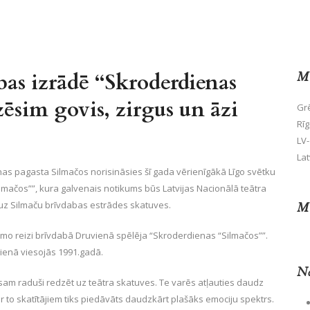
bas izrādē “Skroderdienas
Mū
ēsim govis, zirgus un āzi
Grē
Rīg
LV-
Lat
as pagasta Silmačos norisināsies šī gada vērienīgākā Līgo svētku
lmačos””, kura galvenais notikums būs Latvijas Nacionālā teātra
 uz Silmaču brīvdabas estrādes skatuves.
Mū
pirmo reizi brīvdabā Druvienā spēlēja “Skroderdienas “Silmačos””.
vienā viesojās 1991.gadā.
No
esam raduši redzēt uz teātra skatuves. Te varēs atļauties daudz
z ar to skatītājiem tiks piedāvāts daudzkārt plašāks emociju spektrs.