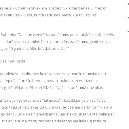
s iespēja kļūt par lieciniekiem izrādes “Skroderdienas Silmačos”
katuves – vietā, kur tā radusies, vietā, kur to Latvijas
.
ārs Rubenis: “Tas nav vienkāršs pasākums un vienkārša izrāde. Mēs
izdarīt visu kvalitatīvi. Šis ir vienreizējs pasākums, jo diezin vai
kajos 10 gados spēlēs brīvdabas izrādi.”
sojās 1991.gadā.
 kolektīvi – Gulbenes kultūras centra jauniešu tautisko deju
īvs “Apinītis” un Gulbenes novada jauktie kori no Lizuma,
i, kā arī jauni tēli, kuri līdz šim šajā iestudējumā nav bijuši.
atvija līgo Druvienas “Silmačos””, kas 23.jūnijā plkst. 15:00
u Līgo tirgu un latviskās Zāļu dienas radošajām darbnīcām – siera
īgo danču un dziesmu mācīšanos. Līgo nakts un Jāņu rīta ballē pēc
”. Būs arī Jāņu nakts tautas sadziedāšanās pie lielā ugunskura