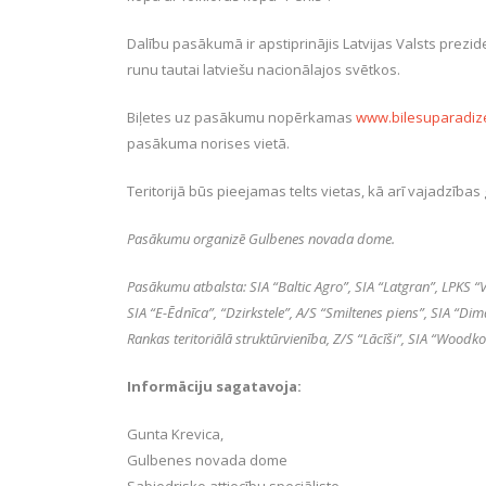
Dalību pasākumā ir apstiprinājis Latvijas Valsts prezi
runu tautai latviešu nacionālajos svētkos.
Biļetes uz pasākumu nopērkamas
www.bilesuparadize
pasākuma norises vietā.
Teritorijā būs pieejamas telts vietas, kā arī vajadzības
Pasākumu organizē Gulbenes novada dome.
Pasākumu atbalsta: SIA “Baltic Agro”, SIA “Latgran”, LPKS “V
SIA “E-Ēdnīca”, “Dzirkstele”, A/S “Smiltenes piens”, SIA “Dimd
Rankas teritoriālā struktūrvienība, Z/S “Lācīši”, SIA “Woodko
Informāciju sagatavoja:
Gunta Krevica,
Gulbenes novada dome