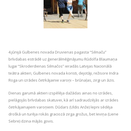
4.jūnijā Gulbenes novada Druvienas pagasta “Silmaču”
brīvdabas estrādē uz ģenerālmēģinājumu Rūdolfa Blaumaņa
lugai “Skroderdienas Silmačos” ieradās Latvijas Nacionālā
teātra aktieri, Gulbenes novada koristi, dejotāji, režisore Indra
Roga un izrādes četrkājainie varoņi – brūnaļas, zirgi un āzis.
Dienas garumā aktieri izspēlēja dažādas ainas no izrādes,
pielāgojās brīvdabas skatuvei, kā arī sadraudzējās ar izrādes
četrkājainajiem varoņiem. Dūdars (Uldis Anže) lepni sēdēja
droškā un turēja rokās graciozā zirga grožus, bet Ieviņa (Liene
Sebre) dzina mājās govis.