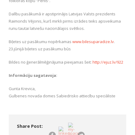
folkloras kopu “Pērlis”.
Dalību pasākumā ir apstiprinājis Latvijas Valsts prezidents
Raimonds Vējonis, kurš mirkli pirms izrādes teiks apsveikuma
runu tautai latviešu nacionālajos svētkos.
Biļetes uz pasākumu nopērkamas
www.bilesuparadize.lv
.
23.jūnijā biļetes uz pasākumu būs
Bildes no ģenerālmēģinājuma pieejamas šeit:
http://ejuz.lv/922
Informāciju sagatavoja:
Gunta Krevica,
Gulbenes novada domes Sabiedrisko attiecību speciāliste
Share Post: