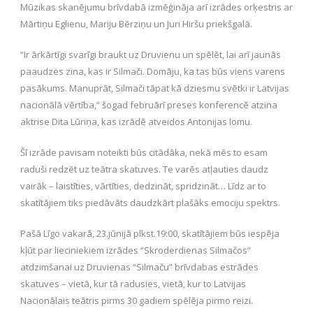
Mūzikas skanējumu brīvdabā izmēģināja arī izrādes orķestris ar
Mārtiņu Eglienu, Mariju Bērziņu un Juri Hiršu priekšgalā.
“Ir ārkārtīgi svarīgi braukt uz Druvienu un spēlēt, lai arī jaunās
paaudzes zina, kas ir Silmači. Domāju, ka tas būs viens varens
pasākums. Manuprāt, Silmači tāpat kā dziesmu svētki ir Latvijas
nacionālā vērtība,” šogad februārī preses konferencē atzina
aktrise Dita Lūriņa, kas izrādē atveidos Antonijas lomu.
Šī izrāde pavisam noteikti būs citādāka, nekā mēs to esam
raduši redzēt uz teātra skatuves. Te varēs atļauties daudz
vairāk – laistīties, vārtīties, dedzināt, spridzināt… Līdz ar to
skatītājiem tiks piedāvāts daudzkārt plašāks emociju spektrs.
Pašā Līgo vakarā, 23.jūnijā plkst.19:00, skatītājiem būs iespēja
kļūt par lieciniekiem izrādes “Skroderdienas Silmačos”
atdzimšanai uz Druvienas “Silmaču” brīvdabas estrādes
skatuves – vietā, kur tā radusies, vietā, kur to Latvijas
Nacionālais teātris pirms 30 gadiem spēlēja pirmo reizi.