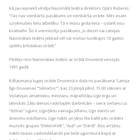
Kā jau iepriekš vēstīja Nacionālā teātra direktors Ojārs Rubenis:
“Tas nav vienkāršs pasākums un vienkārša izrāde. Mēs esam
uzņēmušies lielu atbildību. Tā ir mūsu goda lieta – izdarīt visu
kvalitatīvi. Šis ir vienreizējs pasākums, jo diezin vai Latvijas
Nacionālais teātris jebkad vēl vai vismaz tuvākajos 10 gados
spēlēs brīvdabas izrādi.”
Pēdējo reizi Nacionālais teātris ar izrādi Druvienā viesojās
1991.gadā.
R.Blaumaņa lugas izrāde Druvienā ir daļa no pasākuma “Latvija
līgo Druvienas “Silmačos””, kas 23.jūnijā plkst. 15.00 sāksies ar
Vislatvijas amatnieku, meistaru, mājražotāju Līgo tirgu un
latviskās Zāļu dienas radošajām darbnīcām – siera siešanu uz
“dzīvas” uguns, Līgo/Jāņu vainagu pīšanu, Līgo danču un
dziesmu mācīšanos. Līgo nakts un Jāņu rīta ballē pēc izrādes
muzicēs grupas “ElektroFolk”, “Auļi” un “Dārdi”. Būs arī Jāņu
nakts tautas sadziedāšanās pie lielā ugunskura kopā ar