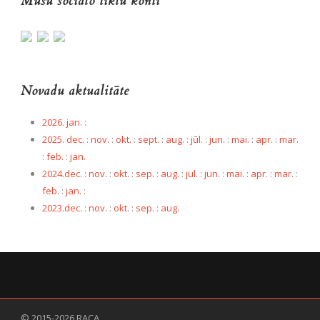
Mūsu sociālo tīklu konti
Novadu aktualitāte
2026. jan.
:
2025. dec.
:
nov.
:
okt.
:
sept.
:
aug.
:
jūl.
:
jun.
:
mai.
:
apr.
:
mar.
:
feb.
:
jan.
2024.dec.
:
nov.
:
okt.
:
sep.
:
aug.
:
jul.
:
jun.
:
mai.
:
apr.
:
mar.
:
feb.
:
jan.
:
2023.dec.
:
nov.
:
okt.
:
sep.
:
aug.
© 2015-2026 RACA